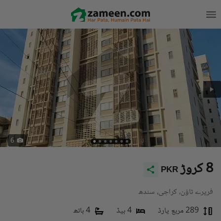
6
8 کروڑ
PKR
فریرے ٹاؤن، کراچی، سندھ
289 مربع یارڈ
4 بیڈ
4 باتھ