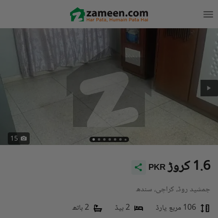
15
1.6 کروڑ
PKR
جمشید روڈ، کراچی، سندھ
106 مربع یارڈ
2 بیڈ
2 باتھ