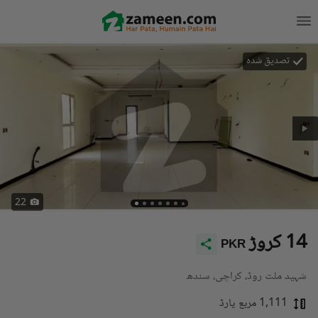
تصدیق شدہ
22
14 کروڑ
PKR
شہید ملت روڈ، کراچی، سندھ
1,111 مربع یارڈ