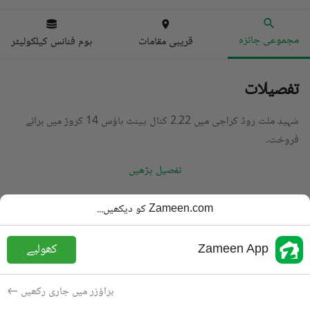
مجموعی جائزہ
قریبی مقامات
ہوم فنانس کیلکولیٹر
تفصیلات
شہید ملت روڈ کراچی میں 2.22 کنال پینٹ ہاؤس 14 کروڑ میں برائے
فروخت۔
تفصیل پڑھیں
قسم
پینٹ ہاؤس
Zameen.com کو دیکھیں...
قیمت
14 کروڑ
PKR
Zameen App
کھولیے
رقبہ
1,111 مربع یارڈ
مقصد
برائے فروخت
براؤزر میں جاری رکھیں
شامل کی
4 سال پہلے