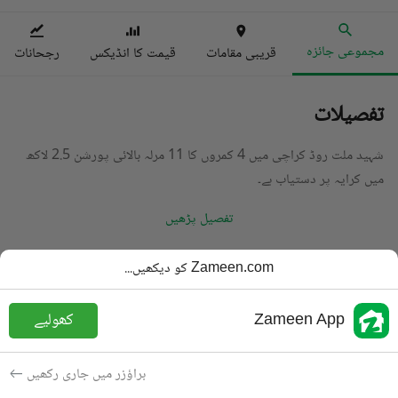
مجموعی جائزہ
قریبی مقامات
قیمت کا انڈیکس
رجحانات
تفصیلات
شہید ملت روڈ کراچی میں 4 کمروں کا 11 مرلہ بالائی پورشن 2.5 لاکھ
میں کرایہ پر دستیاب ہے۔
تفصیل پڑھیں
قسم
بالائی پورشن
Zameen.com کو دیکھیں...
قیمت
2.5 لاکھ
PKR
Zameen App
کھولیے
باتھ
4 باتھ
رقبہ
267 مربع یارڈ
براؤزر میں جاری رکھیں
مقصد
کرایہ پر دستیاب