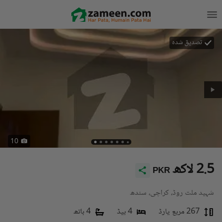
تصدیق شدہ
10
2.5 لاکھ
PKR
شہید ملت روڈ، کراچی، سندھ
267 مربع یارڈ
4 بیڈ
4 باتھ