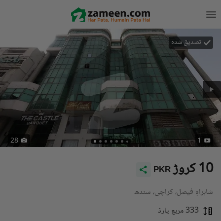
تصدیق شدہ
28
1
10 کروڑ
PKR
شاہراہِ فیصل، کراچی، سندھ
333 مربع یارڈ