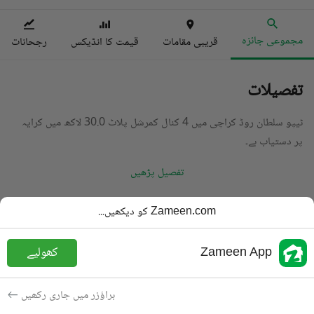
مجموعی جائزہ
قریبی مقامات
قیمت کا انڈیکس
رجحانات
تفصیلات
ٹیپو سلطان روڈ کراچی میں 4 کنال کمرشل پلاٹ 30.0 لاکھ میں کرایہ
پر دستیاب ہے۔
تفصیل پڑھیں
قسم
کمرشل پلاٹ
Zameen.com کو دیکھیں...
قیمت
30 لاکھ
PKR
Zameen App
کھولیے
رقبہ
2,000 مربع یارڈ
مقصد
کرایہ پر دستیاب
براؤزر میں جاری رکھیں
شامل کی
2 مہینے پہلے