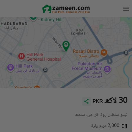
30 لاکھ
PKR
ٹیپو سلطان روڈ، کراچی، سندھ
2,000 مربع یارڈ