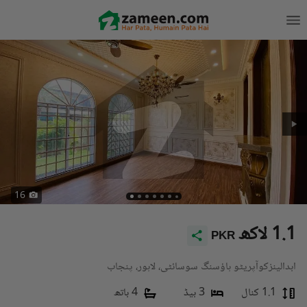
16
1.1 لاکھ
PKR
ابدالینزکوآپریٹو ہاؤسنگ سوسائٹی، لاہور، پنجاب
1.1 کنال
3 بیڈ
4 باتھ