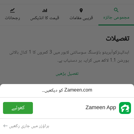
مجموعی جائزہ
قریبی مقامات
قیمت کا انڈیکس
رجحانات
تفصیلات
ابدالینزکوآپریٹو ہاؤسنگ سوسائٹی لاہور میں 3 کمروں کا 1 کنال بالائی
پورشن 1.1 لاکھ میں کرایہ پر دستیاب ہے۔
تفصیل پڑھیں
قسم
بالائی پورشن
Zameen.com کو دیکھیں...
قیمت
1.1 لاکھ
PKR
Zameen App
کھولیے
باتھ
4 باتھ
رقبہ
1.1 کنال
براؤزر میں جاری رکھیں
مقصد
کرایہ پر دستیاب