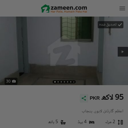
تصدیق شدہ
30
95 لاکھ
PKR
اعظم گارڈنز، لاہور، پنجاب
2 مرلہ
4 بیڈ
5 باتھ