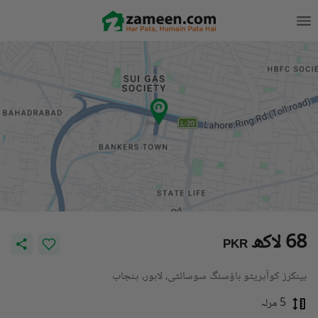
68 لاکھ
PKR
بینکرز کوآپریٹو ہاؤسنگ سوسائٹی، لاہور، پنجاب
5 مرلہ