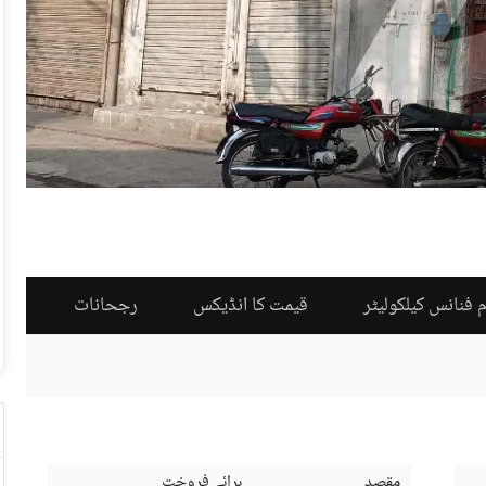
 فنانس کیلکولیٹر
قیمت کا انڈیکس
رجحانات
مقصد
برائے فروخت