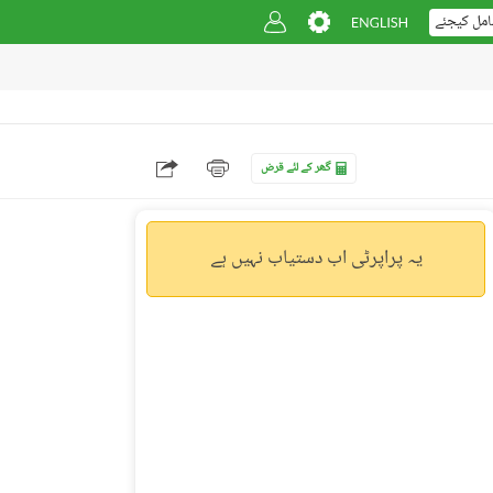
امل کیجئے
گھر کے لئے قرض
یہ پراپرٹی اب دستیاب نہیں ہے