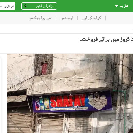
مز ید
پراپرٹی ش
کرایہ کے لیے
ایجنٹس
نئے پراجیکٹس