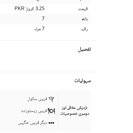
قیمت
3.25 کروڑ
PKR
باتھ
7
رقبہ
7 مرلہ
تفصیل
سہولیات
قریبی سکول
نزدیکی علاقے اور
قریبی ریسٹورنٹ
دوسری خصوصیات
دیگر قریبی جگہیں