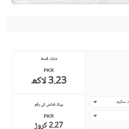
ماہانہ قسط
PKR
3.23 لاکھ
 سکیم
بینک فنانس کی رقم
PKR
2.27 کروڑ