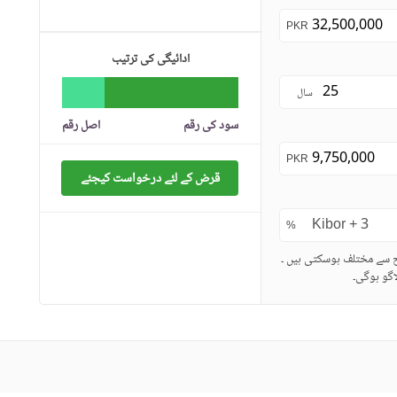
PKR
ادائیگی کی ترتیب
سال
سود کی رقم
اصل رقم
PKR
قرض کے لئے درخواست کیجئے
%
ح سے مختلف ہوسکتی ہیں ۔
گو ہوگی۔