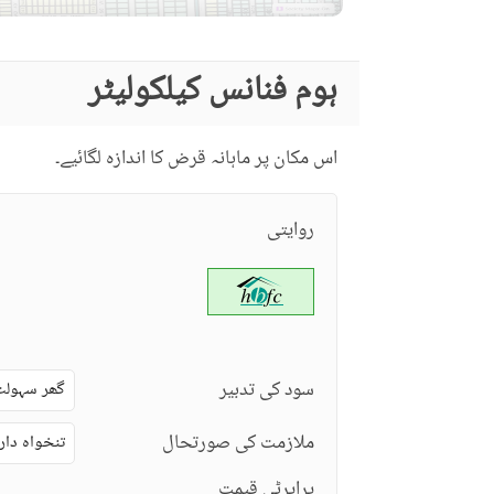
ہوم فنانس کیلکولیٹر
اس مکان پر ماہانہ قرض کا اندازہ لگائیے۔
روایتی
سود کی تدبیر
گھر سہولت
ملازمت کی صورتحال
تنخواہ دار
پراپرٹی قیمت