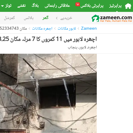
نیا
پراپرٹیز
پراپرٹی بلاکس
علاقائی راہنمائی
بلاگ
نقشے
ٹولز
خریدیے
گھر
پلاٹس
کمرشل
Zameen
لاہور مکانات
اچھرہ مکانات
مکان 52334743
اچھرہ لاہور میں 11 کمروں کا 7 مرلہ مکان 3.25 کروڑ میں برائے فروخت۔
اچھرہ، لاہور، پنجاب