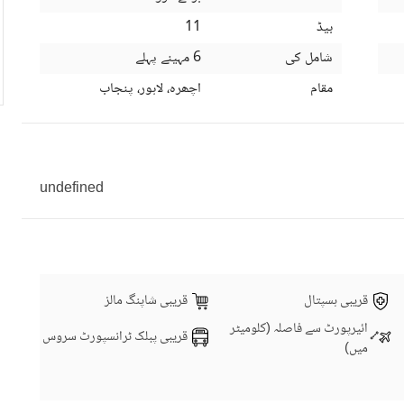
بیڈ
11
شامل کی
6 مہینے پہلے
مقام
اچھرہ، لاہور، پنجاب
undefined
قریبی ہسپتال
قریبی شاپنگ مالز
ائیرپورٹ سے فاصلہ (کلومیٹر
قریبی پبلک ٹرانسپورٹ سروس
میں)