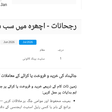
Jan
رجحانات - اچھرہ میں سب س
Jun 2026
Jul 2026
درجہ
مقام
1
سٹیٹ بینک کالونی
جائیداد کی خرید و فروخت یا کرائے کے معاملات 
زمین ڈاٹ کام کے ذریعے خرید و فروخت یا کرائے پر جائ
اہم ہدایات پر عمل کریں:
ہمیشہ محفوظ اور عوامی جگہ پر ملاقات کریں — ت
برانچ کے باہر یا کسی رئیل اسٹیٹ ایجنسی کے دفتر 