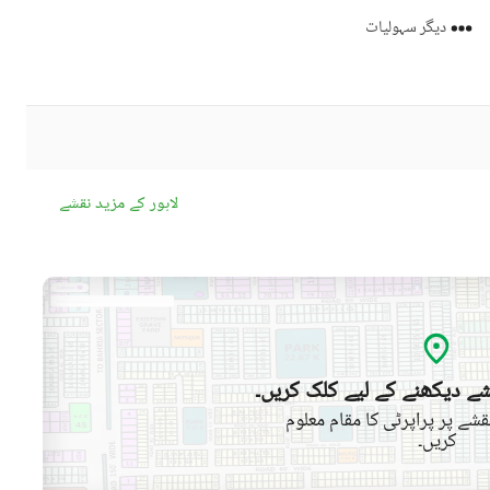
دیگر سہولیات
لاہور کے مزید نقشے
ے دیکھنے کے لیے کلک کریں۔
شے پر پراپرٹی کا مقام معلوم
کریں۔