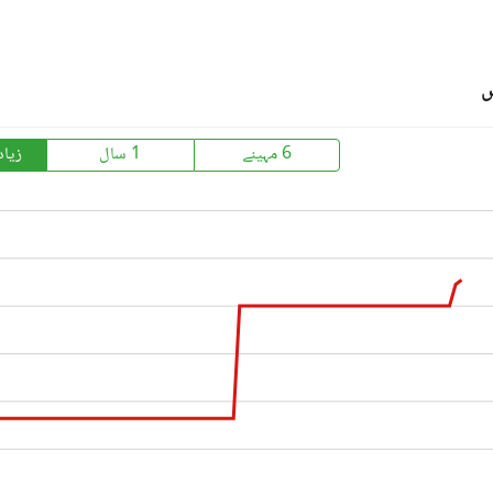
س
6 مہینے
1 سال
زیاد