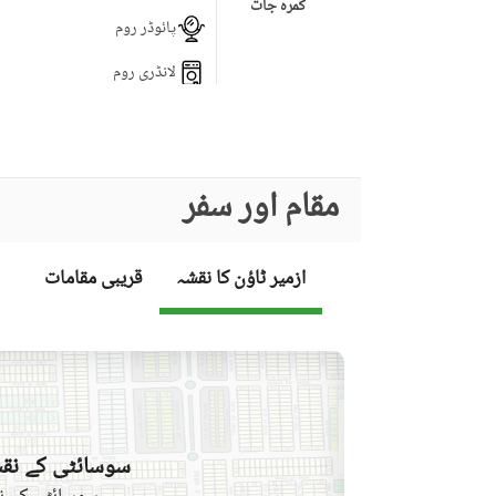
کمرہ جات
پائوڈر روم
لانڈری روم
برانڈ بینڈ انٹرنیٹ تک رسائی
کاروبار اور مواصلات
مقام اور سفر
کمیونٹی لان یا گارڈن
فرسٹ ایڈ یا میڈیکل سنٹر
کمیونٹی خصوصیات
ازمیر ٹاؤن کا نقشہ
قریبی مقامات
بار بی کیو کا حصہ
سونا
تفریح اور صحت
قریبی سکول
نزدیکی علاقے اور
دوسری خصوصیات
سوسائٹی کے نقش
قریبی ریسٹورنٹ