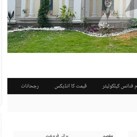
 فنانس کیلکولیٹر
قیمت کا انڈیکس
رجحانات
مقصد
برائے فروخت