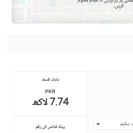
شے پر پراپرٹی کا مقام معلوم
کریں۔
حفاظتی عملہ
معذوروں کے لئے سہولیات
ماہانہ قسط
PKR
7.74 لاکھ
 سکیم
بینک فنانس کی رقم