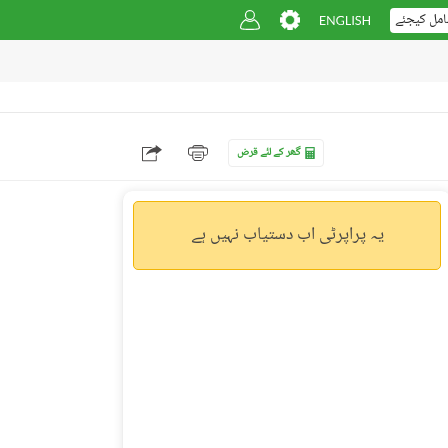
امل کیجئے
گھر کے لئے قرض
یہ پراپرٹی اب دستیاب نہیں ہے