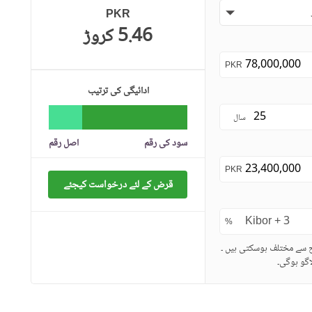
PKR
5.46 کروڑ
PKR
ادائیگی کی ترتیب
سال
سود کی رقم
اصل رقم
PKR
قرض کے لئے درخواست کیجئے
%
ح سے مختلف ہوسکتی ہیں ۔
گو ہوگی۔