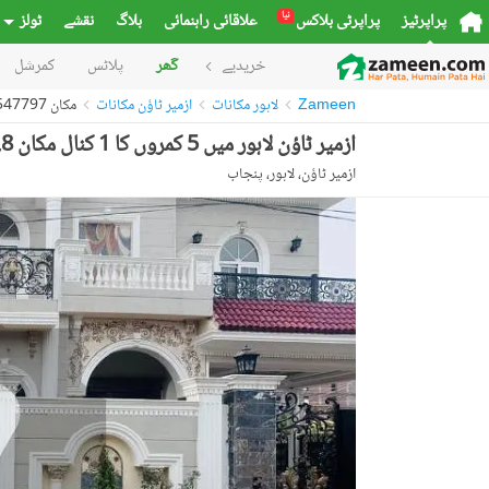
نیا
پراپرٹیز
پراپرٹی بلاکس
علاقائی راہنمائی
بلاگ
نقشے
ٹولز
خریدیے
گھر
پلاٹس
کمرشل
Zameen
لاہور مکانات
ازمیر ٹاؤن مکانات
مکان 52547797
ازمیر ٹاؤن لاہور میں 5 کمروں کا 1 کنال مکان 7.8 کروڑ میں برائے فروخت۔
ازمیر ٹاؤن، لاہور، پنجاب