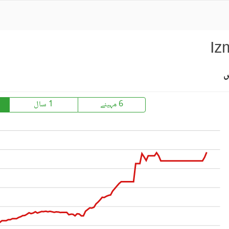
Iz
س
6 مہینے
1 سال