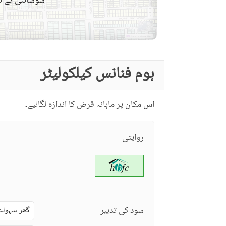
سوسائٹی کے نق
دیکھ بھال کا عملہ
مزید خصوصیات
ہوم فنانس کیلکولیٹر
اس مکان پر ماہانہ قرض کا اندازہ لگائیے۔
روایتی
سود کی تدبیر
گھر سہولت