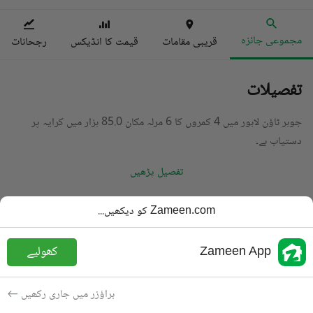
مجموعی جائزہ
قریبی مقامات
قیمت کا انڈیکس
رجحانات
تفصیلات
جوہر ٹاؤن لاہور میں 4 کمروں کا 6 مرلہ مکان 85.0 ہزار میں کرایہ پر
دستیاب ہے۔
تفصیل پڑھیں
قسم
مکان
Zameen.com کو دیکھیں...
قیمت
85 ہزار
PKR
Zameen App
کھولیے
باتھ
5 باتھ
رقبہ
6 مرلہ
براؤزر میں جاری رکھیں
مقصد
کرایہ پر دستیاب