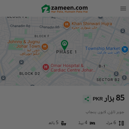
85 ہزار
PKR
جوہر ٹاؤن، لاہور، پنجاب
6 مرلہ
4 بیڈ
5 باتھ