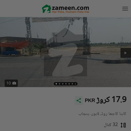
10
17.9 کروڑ
PKR
کاہنا کاچھا روڈ، لاہور، پنجاب
32 کنال