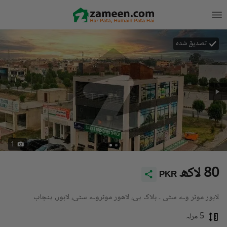
تصدیق شدہ
1
80 لاکھ
PKR
لاہور موٹر وے سٹی ۔ بلاک پی، لاھور موٹروے سٹی، لاہور، پنجاب
5 مرلہ