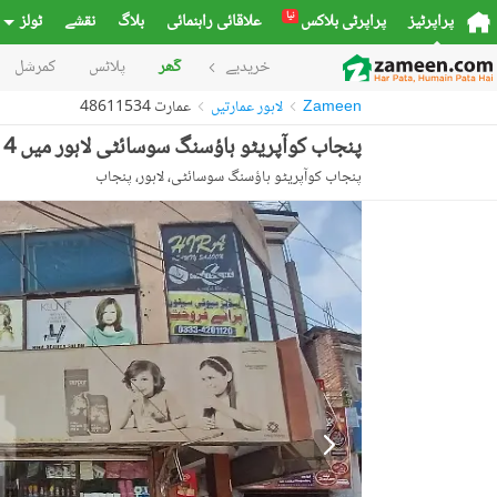
نیا
پراپرٹیز
پراپرٹی بلاکس
علاقائی راہنمائی
بلاگ
نقشے
ٹولز
خریدیے
گھر
پلاٹس
کمرشل
Zameen
لاہور عمارتیں
عمارت 48611534
پنجاب کوآپریٹو ہاؤسنگ سوسائٹی لاہور میں 4 مرلہ عمارت 4.0 کروڑ میں برائے فروخت۔
پنجاب کوآپریٹو ہاؤسنگ سوسائٹی، لاہور، پنجاب