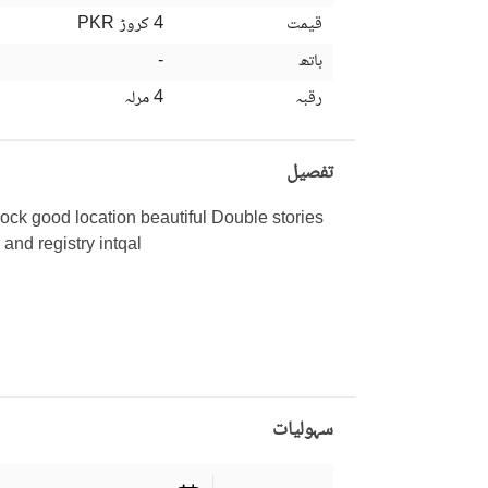
قیمت
4 کروڑ
PKR
باتھ
-
رقبہ
4 مرلہ
تفصیل
ck good location beautiful Double stories 
and registry intqal
سہولیات