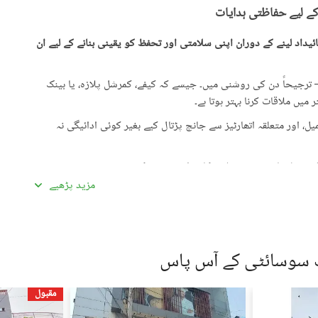
کے لیے حفاظتی ہدایات
یداد لینے کے دوران اپنی سلامتی اور تحفظ کو یقینی بنانے کے لیے ان
رجیحاً دن کی روشنی میں۔ جیسے کہ کیفے، کمرشل پلازہ، یا بینک
میں ملاقات کرنا بہتر ہوتا ہے۔
، اور متعلقہ اتھارٹیز سے جانچ پڑتال کیے بغیر کوئی ادائیگی نہ
گئی معلومات سے تفصیلات کا موازنہ ضرور کریں۔
مزید پڑھیے
ادہ اچھی لگیں۔ غیرمعمولی طور پر کم قیمتیں دھوکہ دہی کی
ں، بشمول سند ملکیت، رجسٹری، اور فروخت کنندہ/ایجنٹ کا شناختی
گ سوسائٹی کے آس پاس
 کے جائیداد پر کسی بھی قسم کی رکاوٹ یا تنازعے کی جانچ کریں۔
مقبول
، کسی قابل اعتماد شخص کو ساتھ لے جائیں۔