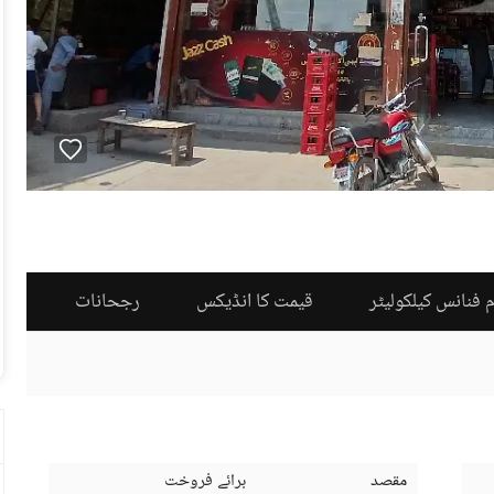
 فنانس کیلکولیٹر
قیمت کا انڈیکس
رجحانات
مقصد
برائے فروخت