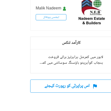
Malik Nadeem
ایجنسی پروفائل
ر، پنجاب
کارآمد لنکس
لاہور میں کمرشل پراپرٹیز برائے فروخت
پنجاب کوآپریٹو ہاؤسنگ سوسائٹی میں کمرشل پراپرٹیز برائے فروخت
اس پراپرٹی کو رپورٹ کیجئے