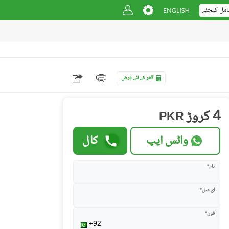
امل کیجئے
گھر کے لئے قرض
4 کروڑ
PKR
واٹس ایپ
کال
نام*
ای میل*
فون*