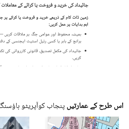
جائیداد کی خرید و فروخت یا کرائے کے معاملات 
زمین ڈاٹ کام کے ذریعے خرید و فروخت یا کرائے پر جائ
اہم ہدایات پر عمل کریں:
ہمیشہ محفوظ اور عوامی جگہ پر ملاقات کریں — ت
برانچ کے باہر یا کسی رئیل اسٹیٹ ایجنسی کے دفتر 
جائیداد کی مکمل تصدیق، قانونی کارروائی کی تکمیل
کریں۔
جائیداد کا مکمل معائنہ کریں اور اشتہار میں دی 
ایسی پیشکشوں سے ہوشیار رہیں جو حقیقت سے زی
علامت ہو سکتی ہیں۔
جائیداد کی ملکیت کے دستاویزات کی تصدیق کری
کارڈ (CNIC)۔
اس طرح کے عمارتیں
پنجاب کوآپریٹو ہاؤسن
قانونی مشیر یا متعلقہ لینڈ اتھارٹی سے رجوع کر
جائیداد دیکھنے کے لیے کبھی بھی اکیلے نہ جائیں