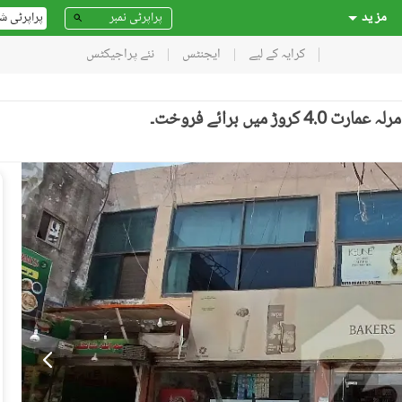
مز ید
پراپرٹی ش
کرایہ کے لیے
ایجنٹس
نئے پراجیکٹس