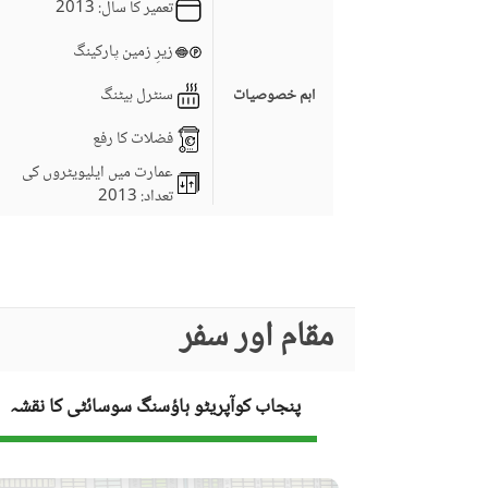
تعمیر کا سال
: 2013
زیرِ زمین پارکینگ
سنٹرل ہیٹنگ
اہم خصوصیات
فضلات کا رفع
عمارت میں ایلیویٹروں کی
تعداد
: 2013
برانڈ بینڈ انٹرنیٹ تک رسائی
عمارت میں کانفرنس روم
کاروبار اور مواصلات
مقام اور سفر
دیگر کاروباری اور مواصلات
کی سہولیات
کمیونٹی لان یا گارڈن
پنجاب کوآپریٹو ہاؤسنگ سوسائٹی کا نقشہ
فرسٹ ایڈ یا میڈیکل سنٹر
کمیونٹی خصوصیات
بار بی کیو کا حصہ