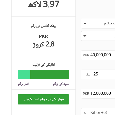
3.97 لاکھ
 سکیم
بینک فنانس کی رقم
PKR
2.8 کروڑ
PKR
ادائیگی کی ترتیب
سال
سود کی رقم
اصل رقم
PKR
قرض کے لئے درخواست کیجئے
%