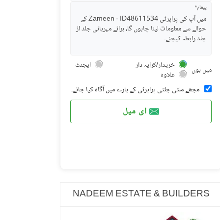
پیغام*
خریدار/کرایہ دار
ایجنٹ
میں ہوں
علاوہ
مجھے ملتی جلتی پراپرٹی کے بارے میں آگاہ کیا جائے۔
ای میل
NADEEM ESTATE & BUILDERS