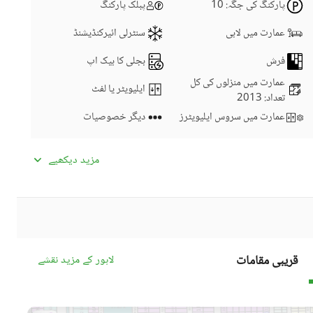
پارکنگ کی جگہ
: 10
پبلک پارکنگ
عمارت میں لابی
سنٹرلی ائیرکنڈیشنڈ
فرش
بجلی کا بیک اپ
عمارت میں منزلوں کی کل
ایلیویٹر یا لفٹ
تعداد
: 2013
عمارت میں سروس ایلیویٹرز
دیگر خصوصیات
عمارت میں کاروباری مرکز یا
سیٹلائیٹ یا کیبل ٹی وی
مزید دیکھیے
میڈیا روم
عمارت میں اے ٹی ایم کریڈٹ
انٹرکام
کارڈ مشینیں
کمیونٹی سوئمنگ پول
کمیونٹی جم
قریبی مقامات
لاہور کے مزید نقشے
ڈے کیئر سینٹر
بچوں کے کھیلنے کا حصہ
کمیونٹی مسجد
کمیونٹی سنٹر