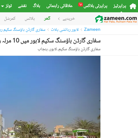
نیا
پراپرٹیز
پراپرٹی بلاکس
علاقائی راہنمائی
بلاگ
نقشے
ٹولز
خریدیے
گھر
پلاٹس
کمرشل
Zameen
لاہور رہائشی پلاٹ
سفاری گارڈن ہاؤسنگ سکیم رہ
سفاری گارڈن ہاؤسنگ سکیم لاہور میں 10 مرلہ رہائشی پلاٹ 45.0 لاکھ میں برائے فروخت۔
سفاری گارڈن ہاؤسنگ سکیم، لاہور، پنجاب