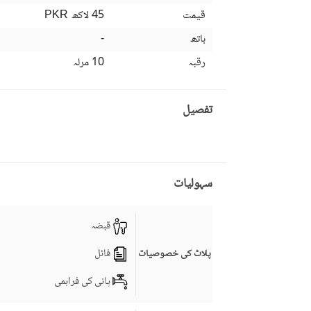
قیمت
45 لاکھ
PKR
باتھ
-
رقبہ
10 مرلہ
تفصیل
سہولیات
قبضہ
فائل
پلاٹ کی خصوصیات
پانی کی فراہمی