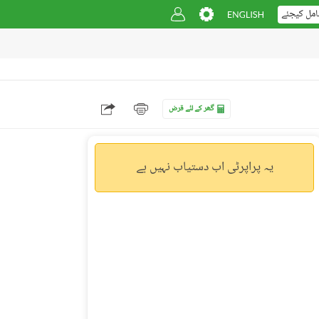
امل کیجئے
گھر کے لئے قرض
یہ پراپرٹی اب دستیاب نہیں ہے