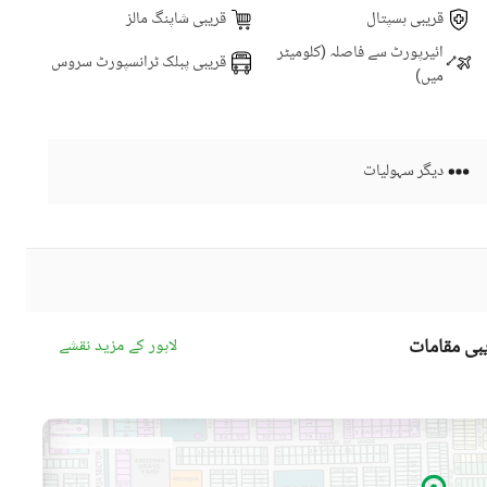
قریبی ہسپتال
قریبی شاپنگ مالز
ائیرپورٹ سے فاصلہ (کلومیٹر
قریبی پبلک ٹرانسپورٹ سروس
میں)
دیگر سہولیات
بی مقامات
لاہور کے مزید نقشے