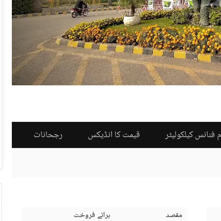
 فنانس کیلکولیٹر
قیمت کا انڈیکس
رجحانات
مقصد
برائے فروخت