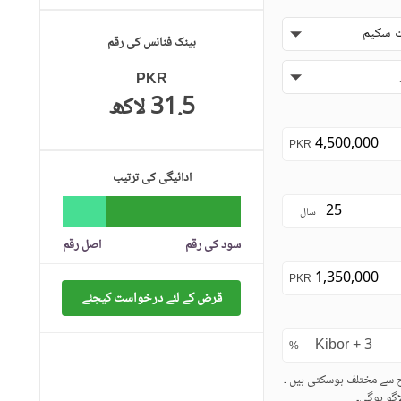
 سکیم
بینک فنانس کی رقم
PKR
31.5 لاکھ
PKR
ادائیگی کی ترتیب
سال
سود کی رقم
اصل رقم
PKR
قرض کے لئے درخواست کیجئے
%
ح سے مختلف ہوسکتی ہیں ۔
گو ہوگی۔