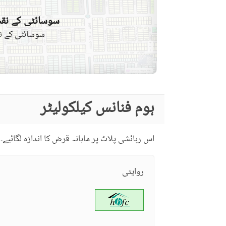
سوسائٹی کے نقش
سوسائٹی کے نق
ہوم فنانس کیلکولیٹر
اس رہائشی پلاٹ پر ماہانہ قرض کا اندازہ لگائیے۔
روایتی