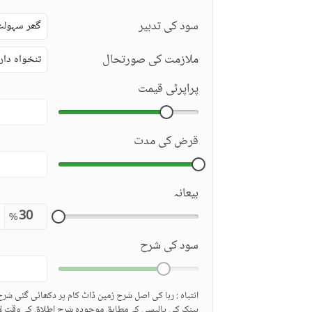
سود کی تدبیر
گھر سہولت
ملازمت کی صورتحال
تنخواہ دار
پراپرٹی قیمت
قرض کی مدت
بیعانہ
%
سود کی شرح
انتباہ : ربا کی اصل شرح زمین ڈاٹ کام پر دکھائی گئی شر
بینک کی پالیسی کے مطابق موجودہ شرح اطلاق کے وقت لا