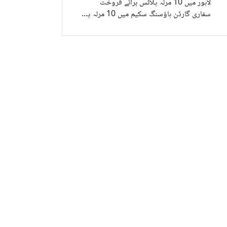
لاہور میں 10 مرلہ پلاٹس برائے فروخت
سفاری گارڈن ہاؤسنگ سکیم میں 10 مرلہ پلاٹس برائے فروخت
اب