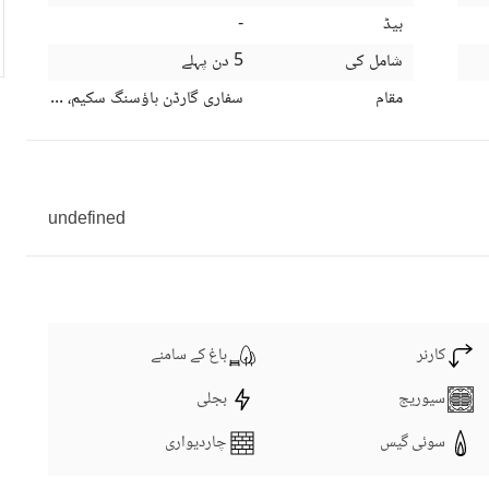
بیڈ
-
شامل کی
5 دن پہلے
مقام
سفاری گارڈن ہاؤسنگ سکیم، لاہور، پنج
undefined
کارنر
باغ کے سامنے
سیوریج
بجلی
سوئی گیس
چاردیواری