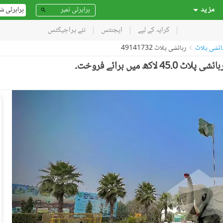
مز ید
پراپرٹی ش
کرایہ کے لیے
ایجنٹس
نئے پراجیکٹس
ائشی پلاٹ
رہائشی پلاٹ 49141732