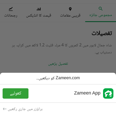
مجموعی جائزہ
قریبی مقامات
قیمت کا انڈیکس
رجحانات
تفصیلات
شاہ جمال لاہور میں 2 کمروں کا 4 مرلہ فلیٹ 1.2 لاکھ میں کرایہ پر
دستیاب ہے۔
تفصیل پڑھیں
قسم
فلیٹ
Zameen.com کو دیکھیں...
قیمت
1.2 لاکھ
PKR
Zameen App
کھولیے
باتھ
2 باتھ
رقبہ
4.4 مرلہ
براؤزر میں جاری رکھیں
مقصد
کرایہ پر دستیاب