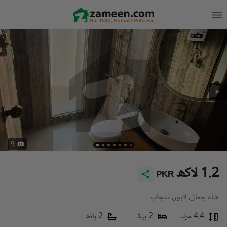
9
1.2 لاکھ
PKR
شاہ جمال، لاہور، پنجاب
4.4 مرلہ
2 بیڈ
2 باتھ