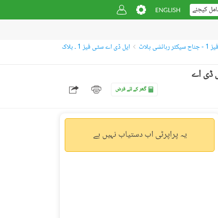
امل کیجئے
شی پلاٹ
ایل ڈی اے سٹی فیز 1 ۔ بلاک
 فیز 1,ایل ڈی اے سٹی,ایل ڈی اے
گھر کے لئے قرض
یہ پراپرٹی اب دستیاب نہیں ہے