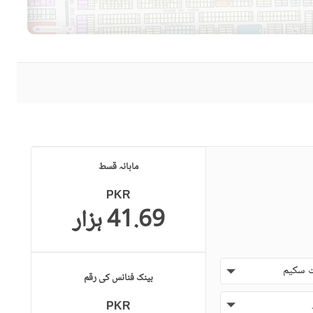
ماہانہ قسط
PKR
41.69 ہزار
 سکیم
بینک فنانس کی رقم
PKR