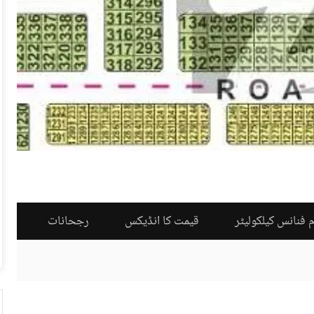
 فنانس کیلکولیٹر
قیمت کا انڈیکس
رجحانات