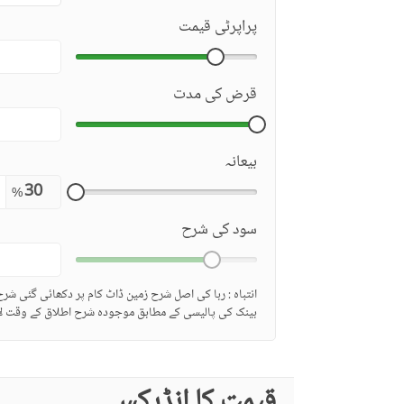
پراپرٹی قیمت
قرض کی مدت
بیعانہ
%
سود کی شرح
انتباہ : ربا کی اصل شرح زمین ڈاٹ کام پر دکھائی گئی شر
بینک کی پالیسی کے مطابق موجودہ شرح اطلاق کے وقت لا
قیمت کا انڈیکس