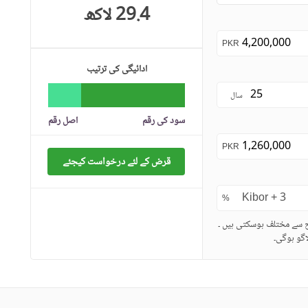
29.4 لاکھ
PKR
ادائیگی کی ترتیب
سال
سود کی رقم
اصل رقم
PKR
قرض کے لئے درخواست کیجئے
%
ح سے مختلف ہوسکتی ہیں ۔
گو ہوگی۔