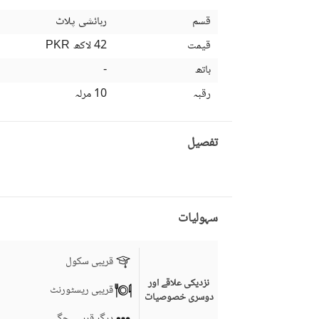
قسم
رہائشی پلاٹ
قیمت
42 لاکھ
PKR
باتھ
-
رقبہ
10 مرلہ
تفصیل
سہولیات
قریبی سکول
نزدیکی علاقے اور
قریبی ریسٹورنٹ
دوسری خصوصیات
دیگر قریبی جگہیں