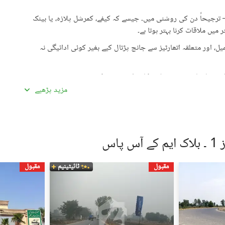
رجیحاً دن کی روشنی میں۔ جیسے کہ کیفے، کمرشل پلازہ، یا بینک
میں ملاقات کرنا بہتر ہوتا ہے۔
، اور متعلقہ اتھارٹیز سے جانچ پڑتال کیے بغیر کوئی ادائیگی نہ
گئی معلومات سے تفصیلات کا موازنہ ضرور کریں۔
مزید پڑھیے
ادہ اچھی لگیں۔ غیرمعمولی طور پر کم قیمتیں دھوکہ دہی کی
ں، بشمول سند ملکیت، رجسٹری، اور فروخت کنندہ/ایجنٹ کا شناختی
پاس
 کے جائیداد پر کسی بھی قسم کی رکاوٹ یا تنازعے کی جانچ کریں۔
مقبول
ٹائیٹینیم
مقبول
، کسی قابل اعتماد شخص کو ساتھ لے جائیں۔
، اپنی ذاتی یا مالی معلومات شیئر کرنے سے گریز کریں۔
سٹنگز) کے لیے ذمہ دار نہیں ہے۔ تمام صارفین اپنے اشتہارات
لیے خود ذمہ دار ہیں۔ کسی بھی معاہدے کو حتمی شکل دینے سے پہلے