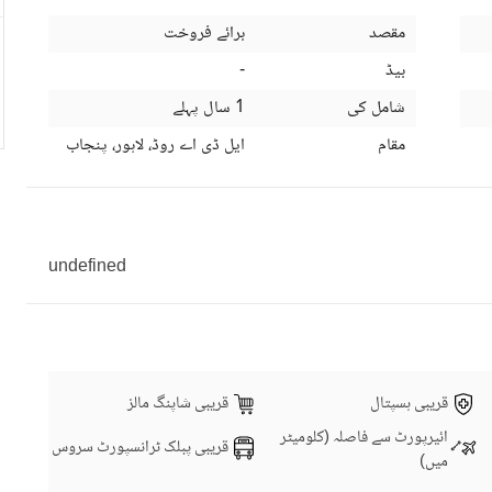
مقصد
برائے فروخت
بیڈ
-
شامل کی
1 سال پہلے
مقام
ایل ڈی اے روڈ، لاہور، پنجاب
undefined
قریبی ہسپتال
قریبی شاپنگ مالز
ائیرپورٹ سے فاصلہ (کلومیٹر
قریبی پبلک ٹرانسپورٹ سروس
میں)