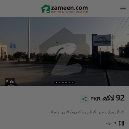
5
92 لاکھ
PKR
کینال ویلی، مین کینال بینک روڈ، لاہور، پنجاب
5 مرلہ