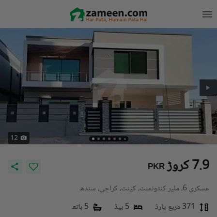
12
7.9 کروڑ
PKR
عسکری 6، ملیر کنٹونمنٹ، کینٹ، کراچی، سندھ
371 مربع یارڈ
5 بیڈ
5 باتھ