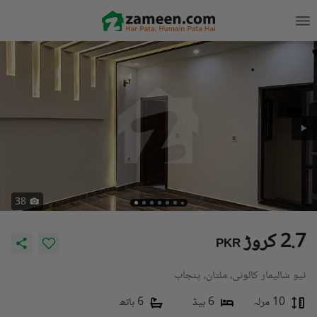
38
2.7 کروڑ
PKR
نیو شالیمار کالونی، ملتان، پنجاب
10 مرلہ
6 بیڈ
6 باتھ