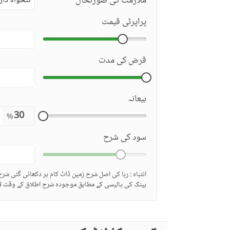
ملازمت کی صورتحال
تنخواہ دار
پراپرٹی قیمت
قرض کی مدت
بیعانہ
%
سود کی شرح
انتباہ : ربا کی اصل شرح زمین ڈاٹ کام پر دکھائی گئی شر
بینک کی پالیسی کے مطابق موجودہ شرح اطلاق کے وقت لا