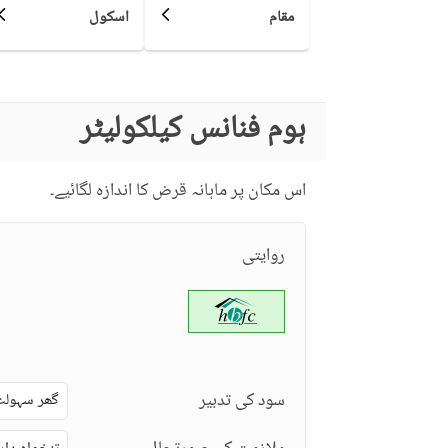
مقام
اسکول
بار بی کیو کا حصہ
دیگر کمیونٹی کی سہولیات
ہوم فنانس کیلکولیٹر
لان یا باغ
تفریح اور صحت
جکوزی
اس مکان پر ماہانہ قرض کا اندازہ لگائیے۔
قریبی سکول
نزدیکی علاقے اور
روایتی
قریبی ریسٹورنٹ
دوسری خصوصیات
دیگر قریبی جگہیں
دیکھ بھال کا عملہ
مزید خصوصیات
دیگر سہولیات
سود کی تدبیر
گھر سہولت