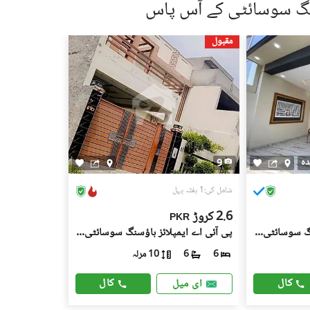
سنگ سوسائٹی کے آس پاس
 کے جائیداد پر کسی بھی قسم کی رکاوٹ یا تنازعے کی جانچ کریں۔
مقبول
، کسی قابل اعتماد شخص کو ساتھ لے جائیں۔
، اپنی ذاتی یا مالی معلومات شیئر کرنے سے گریز کریں۔
سٹنگز) کے لیے ذمہ دار نہیں ہے۔ تمام صارفین اپنے اشتہارات
لیے خود ذمہ دار ہیں۔ کسی بھی معاہدے کو حتمی شکل دینے سے پہلے
یل اسٹیٹ ماہرین سے مشورہ حاصل کریں۔
ہ
9
شامل کی:1 ہفتہ پہل
2.6 کروڑ
PKR
پی آئی اے ایمپلائز ہاؤسنگ سوسائٹی, ملتان
پی آئی اے ایمپلائز ہاؤسنگ سوسائٹی, ملتان
10 مرلہ
6
6
کال
کال
ای میل