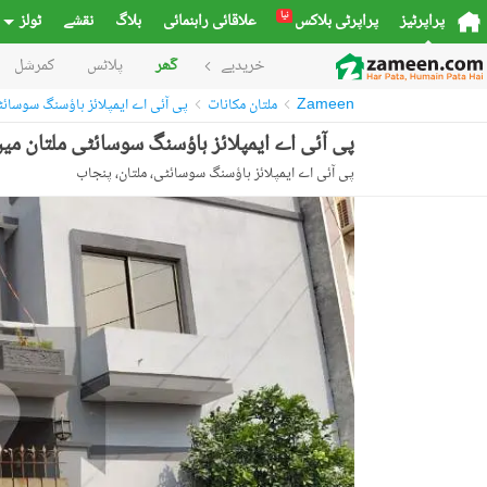
نیا
پراپرٹیز
پراپرٹی بلاکس
علاقائی راہنمائی
بلاگ
نقشے
ٹولز
خریدیے
گھر
پلاٹس
کمرشل
Zameen
ملتان مکانات
پی آئی اے ایمپلائز ہاؤسنگ سوسائ
پی آئی اے ایمپلائز ہاؤسنگ سوسائٹی ملتان میں 4 کمروں کا 7 مرلہ مکان 1.5 کروڑ میں برائے فرو
پی آئی اے ایمپلائز ہاؤسنگ سوسائٹی، ملتان، پنجاب