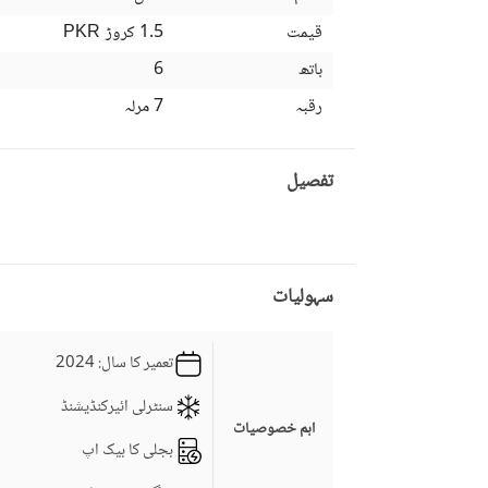
قیمت
1.5 کروڑ
PKR
باتھ
6
رقبہ
7 مرلہ
تفصیل
سہولیات
تعمیر کا سال
: 2024
سنٹرلی ائیرکنڈیشنڈ
اہم خصوصیات
بجلی کا بیک اپ