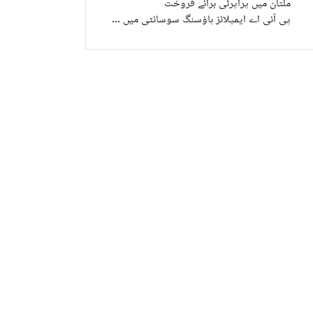
ملتان میں پراپرٹی برائے فروخت
پی آئی اے ایمپلائز ہاؤسنگ سوسائٹی میں پراپرٹی برائے فروخت
لتان، پنجاب