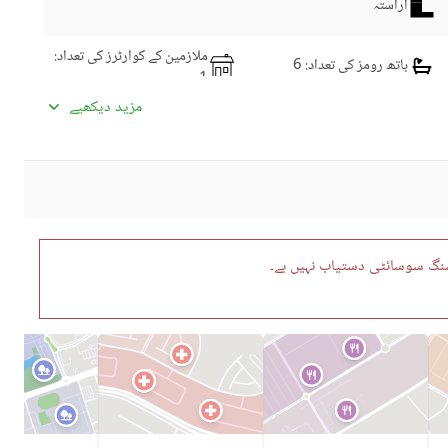
آراستہ
ملازمین کے کوارٹرز کی تعداد
:
باتھ رومز کی تعداد
: 6
1
ڈائننگ روم
کچنز کی تعداد
: 2
مزید دیکھیے
نماز کا کمرہ
پائوڈر روم
سٹیمنگ روم
لائونج یا سٹنگ روم
دیگر کمرے
ؤسنگ سوسائٹی دستیاب نہیں ہے۔
سیٹلائیٹ یا کیبل ٹی وی
انٹرکام
کمیونٹی سوئمنگ پول
کمیونٹی جم
ڈے کیئر سینٹر
بچوں کے کھیلنے کا حصہ