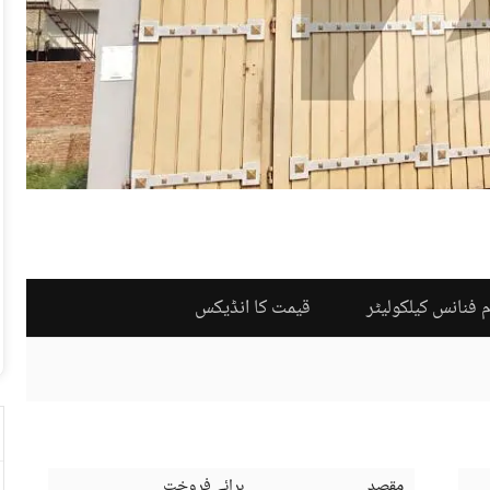
 فنانس کیلکولیٹر
قیمت کا انڈیکس
مقصد
برائے فروخت