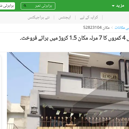
مز ید
پراپرٹی ش
کرایہ کے لیے
ایجنٹس
نئے پراجیکٹس
ٹی مکانات
مکان 52823104
خت۔