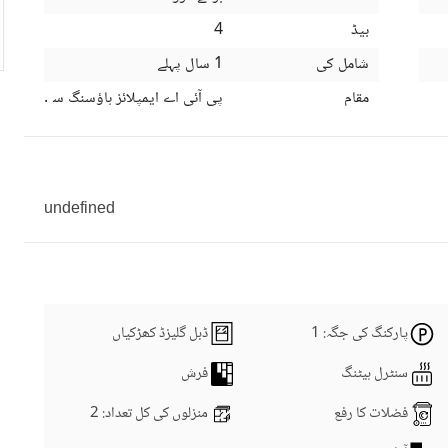
بیڈ
4
شامل کی
1 سال پہلے
مقام
پی آئی اے ایمپلائز ہاؤسنگ سوسائٹی، م
undefined
پارکنگ کی جگہ
: 1
ڈبل گلیزڈ کھڑکیاں
سنٹرل ہیٹنگ
فرش
فضلات کا رفع
منزلوں کی کل تعداد
: 2