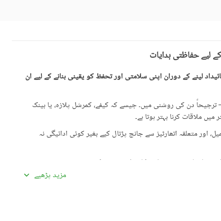
کے لیے حفاظتی ہدایات
یداد لینے کے دوران اپنی سلامتی اور تحفظ کو یقینی بنانے کے لیے ان
رجیحاً دن کی روشنی میں۔ جیسے کہ کیفے، کمرشل پلازہ، یا بینک
میں ملاقات کرنا بہتر ہوتا ہے۔
، اور متعلقہ اتھارٹیز سے جانچ پڑتال کیے بغیر کوئی ادائیگی نہ
گئی معلومات سے تفصیلات کا موازنہ ضرور کریں۔
مزید پڑھیے
ادہ اچھی لگیں۔ غیرمعمولی طور پر کم قیمتیں دھوکہ دہی کی
ں، بشمول سند ملکیت، رجسٹری، اور فروخت کنندہ/ایجنٹ کا شناختی