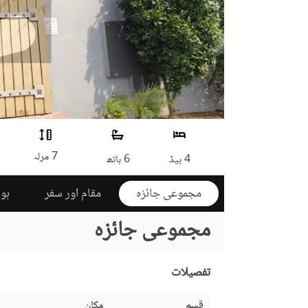
7 مرلہ
4 بیڈ
6 باتھ
مجموعی جائزہ
مقام اور سفر
ہوم
مجموعی جائزہ
تفصیلات
قسم
مکان