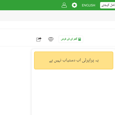
امل کیجئے
گھر کے لئے قرض
یہ پراپرٹی اب دستیاب نہیں ہے