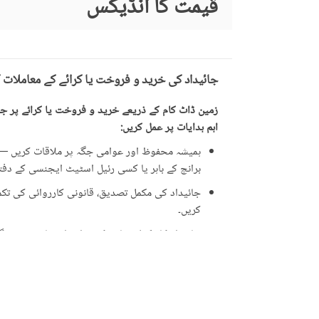
قیمت کا انڈیکس
جائیداد کی خرید و فروخت یا کرائے کے معاملات 
زمین ڈاٹ کام کے ذریعے خرید و فروخت یا کرائے پر جائ
اہم ہدایات پر عمل کریں:
ہمیشہ محفوظ اور عوامی جگہ پر ملاقات کریں — ت
برانچ کے باہر یا کسی رئیل اسٹیٹ ایجنسی کے دفتر 
جائیداد کی مکمل تصدیق، قانونی کارروائی کی تکمیل
کریں۔
جائیداد کا مکمل معائنہ کریں اور اشتہار میں دی 
ایسی پیشکشوں سے ہوشیار رہیں جو حقیقت سے زی
علامت ہو سکتی ہیں۔
جائیداد کی ملکیت کے دستاویزات کی تصدیق کری
کارڈ (CNIC)۔