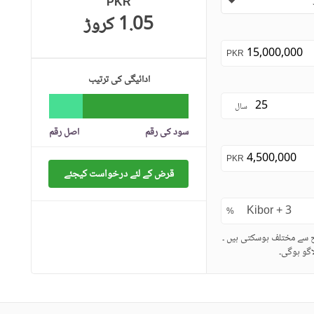
PKR
1.05 کروڑ
PKR
ادائیگی کی ترتیب
سال
سود کی رقم
اصل رقم
PKR
قرض کے لئے درخواست کیجئے
%
ح سے مختلف ہوسکتی ہیں ۔
گو ہوگی۔