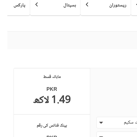
ریستوران
ہسپتال
پارکس
کمیونٹی مسجد
کمیونٹی سنٹر
سوئمنگ پول
سونا
دیگر صحت کی دیکھ بھال اور
تفریح کی سہولیات
قریبی ہسپتال
قریبی شاپنگ مالز
ائیرپورٹ سے فاصلہ (کلومیٹر
ماہانہ قسط
قریبی پبلک ٹرانسپورٹ سروس
میں)
PKR
1.49 لاکھ
حفاظتی عملہ
معذوروں کے لئے سہولیات
 سکیم
بینک فنانس کی رقم