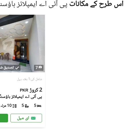
اس طرح کے مکانات
پی آئی اے ایمپلائز ہاؤ
قانونی مشیر یا متعلقہ لینڈ اتھارٹی سے رجوع کر
جائیداد دیکھنے کے لیے کبھی بھی اکیلے نہ جائیں
جب تک دوسرا فریق مکمل طور پر قابلِ اعتبار نہ ہو
زمین ڈاٹ کام صارفین کی طرف سے دیے گئے اشتہارات (ل
(لسٹنگز) کی درستگی، حقیقت، اور قانونی حیثیت کے 
ہمیشہ مکمل تحقیقات کریں اور پیشہ ور قانونی یا رئ
تصدیق شد
7
شامل کی:1 ہفتہ پہل
2 کروڑ
PKR
10 مرلہ
5
5
ای میل