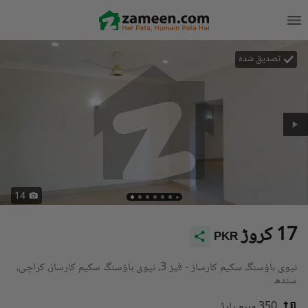
تصدیق شدہ
14
17 کروڑ
PKR
نیوی ہاؤسنگ سکیم کارساز - فیز 3، نیوی ہاؤسنگ سکیم کارساز، کراچی،
سندھ
350 مربع یارڈ