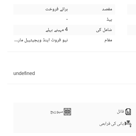
مقصد
برائے فروخت
بیڈ
-
شامل کی
4 مہینے پہلے
مقام
نیو فروٹ اینڈ ویجیٹیبل مارکیٹ، حیدر 
undefined
فائل
سیوریج
پانی کی فراہمی