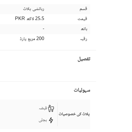
قسم
رہائشی پلاٹ
قیمت
25.5 لاکھ
PKR
باتھ
-
رقبہ
200 مربع یارڈ
تفصیل
سہولیات
قبضہ
پلاٹ کی خصوصیات
بجلی