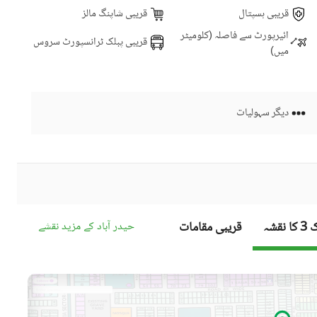
قریبی ہسپتال
قریبی شاپنگ مالز
ائیرپورٹ سے فاصلہ (کلومیٹر
قریبی پبلک ٹرانسپورٹ سروس
میں)
دیگر سہولیات
قریبی مقامات
حیدر آباد کے مزید نقشے