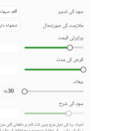
سود کی تدبیر
گھر سہولت
ملازمت کی صورتحال
تنخواہ دار
پراپرٹی قیمت
قرض کی مدت
بیعانہ
%
سود کی شرح
انتباہ : ربا کی اصل شرح زمین ڈاٹ کام پر دکھائی گئی شر
بینک کی پالیسی کے مطابق موجودہ شرح اطلاق کے وقت لا