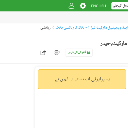
امل کیجئے
جیٹیبل مارکیٹ فیز 1 - بلاک 3 رہائشی پلاٹ
رہائشی
 فیز 1,نیو فروٹ اینڈ ویجیٹیبل مارکیٹ,حیدر
گھر کے لئے قرض
یہ پراپرٹی اب دستیاب نہیں ہے