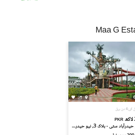
ادہ اچھی لگیں۔ غیرمعمولی طور پر کم قیمتیں دھوکہ دہی کی
ں، بشمول سند ملکیت، رجسٹری، اور فروخت کنندہ/ایجنٹ کا شناختی
 کے جائیداد پر کسی بھی قسم کی رکاوٹ یا تنازعے کی جانچ کریں۔
، کسی قابل اعتماد شخص کو ساتھ لے جائیں۔
، اپنی ذاتی یا مالی معلومات شیئر کرنے سے گریز کریں۔
سٹنگز) کے لیے ذمہ دار نہیں ہے۔ تمام صارفین اپنے اشتہارات
لیے خود ذمہ دار ہیں۔ کسی بھی معاہدے کو حتمی شکل دینے سے پہلے
یل اسٹیٹ ماہرین سے مشورہ حاصل کریں۔
:4 دن پہل
ھ
PKR
نیو حیدرآباد سٹی - بلاک 3, نیو حیدر آباد سٹی