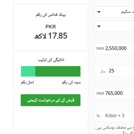
 سکیم
بینک فنانس کی رقم
PKR
17.85 لاکھ
PKR
ادائیگی کی ترتیب
سال
سود کی رقم
اصل رقم
PKR
قرض کے لئے درخواست کیجئے
%
ح سے مختلف ہوسکتی ہیں ۔
گو ہوگی۔