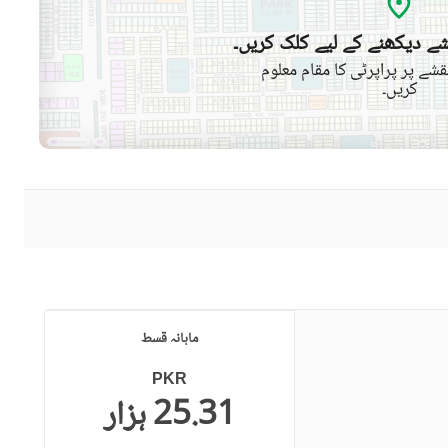
ے دیکھنے کے لیے کلک کریں۔
شے پر پراپرٹی کا مقام معلوم
کریں۔
ماہانہ قسط
PKR
25.31 ہزار