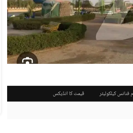
 فنانس کیلکولیٹر
قیمت کا انڈیکس