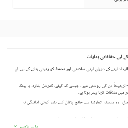
کے لیے حفاظتی ہدایات
یداد لینے کے دوران اپنی سلامتی اور تحفظ کو یقینی بنانے کے لیے ان
رجیحاً دن کی روشنی میں۔ جیسے کہ کیفے، کمرشل پلازہ، یا بینک
میں ملاقات کرنا بہتر ہوتا ہے۔
، اور متعلقہ اتھارٹیز سے جانچ پڑتال کیے بغیر کوئی ادائیگی نہ
گئی معلومات سے تفصیلات کا موازنہ ضرور کریں۔
مزید پڑھیے