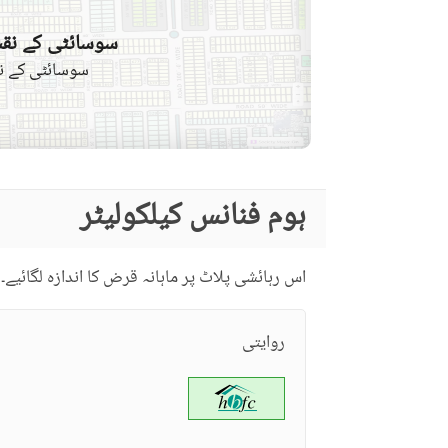
سوسائٹی کے نقش
سوسائٹی کے نق
ہوم فنانس کیلکولیٹر
اس رہائشی پلاٹ پر ماہانہ قرض کا اندازہ لگائیے۔
روایتی