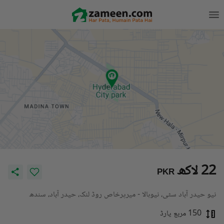
22 لاکھ
PKR
نیو حیدر آباد سٹی، نیوہالا - میرپرخاص روڈ لنک، حیدر آباد، سندھ
150 مربع یارڈ