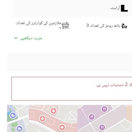
آراستہ
ملازمین کے کوارٹرز کی تعداد
:
باتھ رومز کی تعداد
: 3
2
ڈائننگ روم
کچنز کی تعداد
: 1
مزید دیکھیے
نماز کا کمرہ
پائوڈر روم
سٹورز کی تعداد
: 1
سٹیمنگ روم
لانڈری روم
دیگر کمرے
ہے۔
سیٹلائیٹ یا کیبل ٹی وی
انٹرکام
کمیونٹی سوئمنگ پول
کمیونٹی جم
ڈے کیئر سینٹر
بچوں کے کھیلنے کا حصہ