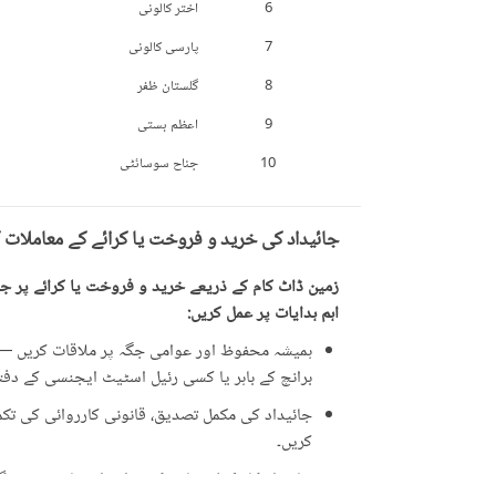
6
اختر کالونی
7
پارسی کالونی
8
گلستان ظفر
9
اعظم بستی
10
جناح سوسائٹی
جائیداد کی خرید و فروخت یا کرائے کے معاملات 
زمین ڈاٹ کام کے ذریعے خرید و فروخت یا کرائے پر جائ
اہم ہدایات پر عمل کریں:
ہمیشہ محفوظ اور عوامی جگہ پر ملاقات کریں — ت
برانچ کے باہر یا کسی رئیل اسٹیٹ ایجنسی کے دفتر 
جائیداد کی مکمل تصدیق، قانونی کارروائی کی تکمیل
کریں۔
جائیداد کا مکمل معائنہ کریں اور اشتہار میں دی 