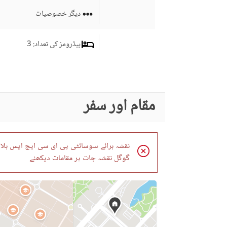
دیگر خصوصیات
بیڈرومز کی تعداد
: 3
ڈرائنگ روم
سٹڈی روم
کمرہ جات
مقام اور سفر
جِم
لائونج یا سٹنگ روم
نقشہ برائے سوسائٹی پی ای سی ایچ ایس بلاک 2 دستیاب نہیں 
برانڈ بینڈ انٹرنیٹ تک رسائی
گوگل نقشہ جات پر مقامات دیکھئے
کاروبار اور مواصلات
دیگر کاروباری اور مواصلات
کی سہولیات
کمیونٹی لان یا گارڈن
فرسٹ ایڈ یا میڈیکل سنٹر