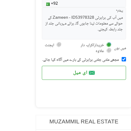
پیغام*
خریدار/کرایہ دار
ایجنٹ
میں ہوں
علاوہ
مجھے ملتی جلتی پراپرٹی کے بارے میں آگاہ کیا جائے۔
ای میل
MUZAMMIL REAL ESTATE