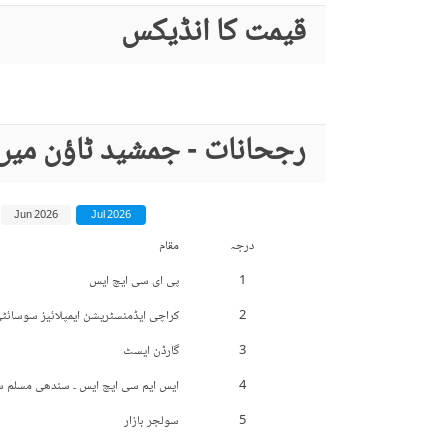
قیمت کا انڈیکس
رجحانات - جمشید ٹاؤن میں
Jun 2026
Jul 2026
درجہ
مقام
1
پی ای سی ایچ ایس
2
کراچی ایڈمنسٹریشن ایمپلائیز سوسائٹ
3
گارڈن ایسٹ
4
ایس ایم سی ایچ ایس ۔ سندھی مسلم 
5
سولجر بازار