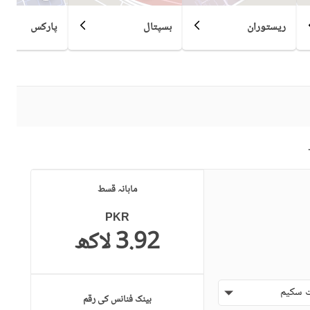
ریستوران
ہسپتال
پارکس
کمیونٹی مسجد
کمیونٹی سنٹر
سوئمنگ پول
سونا
دیگر صحت کی دیکھ بھال اور
تفریح کی سہولیات
قریبی ہسپتال
قریبی شاپنگ مالز
ائیرپورٹ سے فاصلہ (کلومیٹر
ماہانہ قسط
قریبی پبلک ٹرانسپورٹ سروس
میں)
PKR
3.92 لاکھ
حفاظتی عملہ
معذوروں کے لئے سہولیات
 سکیم
بینک فنانس کی رقم