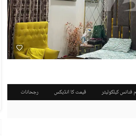
 فنانس کیلکولیٹر
قیمت کا انڈیکس
رجحانات