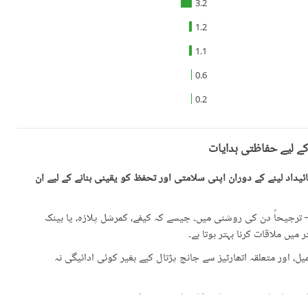
3.2
1.2
1.1
0.6
0.2
کے لیے حفاظتی ہدایات
یداد لینے کے دوران اپنی سلامتی اور تحفظ کو یقینی بنانے کے لیے ان
رجیحاً دن کی روشنی میں۔ جیسے کہ کیفے، کمرشل پلازہ، یا بینک
میں ملاقات کرنا بہتر ہوتا ہے۔
، اور متعلقہ اتھارٹیز سے جانچ پڑتال کیے بغیر کوئی ادائیگی نہ
گئی معلومات سے تفصیلات کا موازنہ ضرور کریں۔