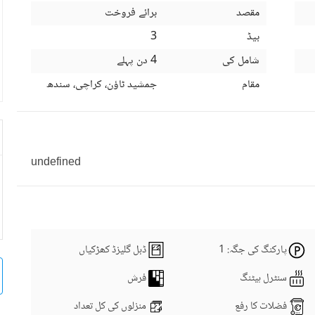
مقصد
برائے فروخت
بیڈ
3
شامل کی
4 دن پہلے
مقام
جمشید ٹاؤن، کراچی، سندھ
undefined
پارکنگ کی جگہ
: 1
ڈبل گلیزڈ کھڑکیاں
سنٹرل ہیٹنگ
فرش
فضلات کا رفع
منزلوں کی کل تعداد