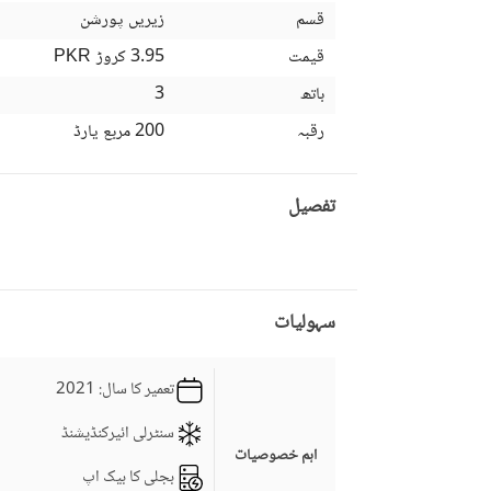
قسم
زیریں پورشن
قیمت
3.95 کروڑ
PKR
باتھ
3
رقبہ
200 مربع یارڈ
تفصیل
سہولیات
تعمیر کا سال
: 2021
سنٹرلی ائیرکنڈیشنڈ
اہم خصوصیات
بجلی کا بیک اپ