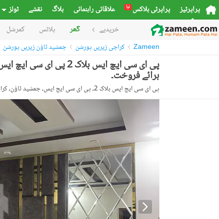
نیا
پراپرٹیز
پراپرٹی بلاکس
علاقائی راہنمائی
بلاگ
نقشے
ٹولز
خریدیے
گھر
پلاٹس
کمرشل
Zameen
کراچی زیریں پورشن
جمشید ٹاؤن زیریں پورشن
برائے فروخت۔
پی ای سی ایچ ایس بلاک 2، پی ای سی ایچ ایس، جمشید ٹاؤن، کراچی، سندھ