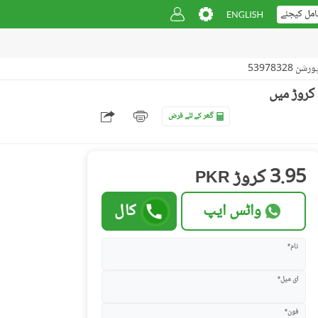
امل کیجئے
ن 53978328
پی ای سی ایچ ایس بلاک 2 پی ای سی ایچ ایس,جمشید ٹاؤن,کراچی میں 3 کمروں کا 8 مرلہ زیریں پورشن 3.95 کروڑ میں
گھر کے لئے قرض
3.95 کروڑ
PKR
واٹس ایپ
کال
نام*
ای میل*
فون*