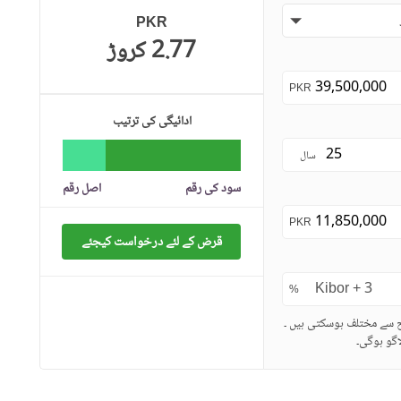
PKR
2.77 کروڑ
PKR
ادائیگی کی ترتیب
سال
سود کی رقم
اصل رقم
PKR
قرض کے لئے درخواست کیجئے
%
ح سے مختلف ہوسکتی ہیں ۔
گو ہوگی۔