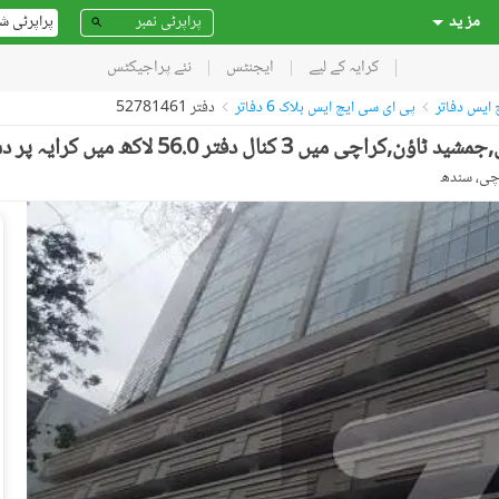
مز ید
پراپرٹی ش
کرایہ کے لیے
ایجنٹس
نئے پراجیکٹس
 ایس دفاتر
پی ای سی ایچ ایس بلاک 6 دفاتر
دفتر 52781461