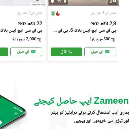
8
شامل کی:4 ہفتے پہل
شامل کی:1 ہفتہ پہل
2.8 لاکھ
22 لاکھ
PKR
PKR
, پی ای سی ایچ ایس
پی ای سی ایچ ایس بلاک 6, پی ای سی ایچ ایس
500 مربع یارڈ
2,000 مربع یارڈ
کال
ای میل
ای میل
Zameen ایپ حاصل کیجئے
ہماری ایپ استعمال کرتے ہوئے پراپٹیز کو بہتر
اور تیزی سے خریدیں اور بیچیں