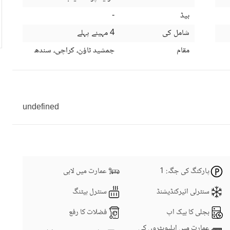
بیڈ
-
شامل کی
4 مہینے پہلے
مقام
جمشید ٹاؤن، کراچی، سندھ
undefined
پارکنگ کی جگہ
: 1
عمارت میں لابی
سنٹرلی ائیرکنڈیشنڈ
سنٹرل ہیٹنگ
بجلی کا بیک اپ
فضلات کا رفع
عمارت میں ایلیویٹروں کی