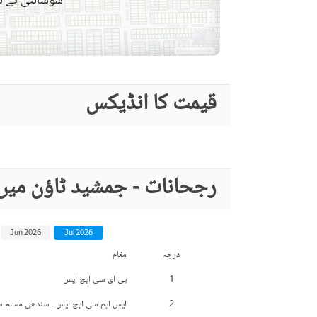
سوسائٹی کے نق
لان یا باغ
تفریح اور صحت
قریبی سکول
نزدیکی علاقے اور
قیمت کا انڈیکس
قریبی ریسٹورنٹ
دوسری خصوصیات
دیگر قریبی جگہیں
دیکھ بھال کا عملہ
رجحانات - جمشید ٹاؤن میں
مزید خصوصیات
دیگر سہولیات
Jun 2026
Jul 2026
درجہ
مقام
1
پی ای سی ایچ ایس
2
ایس ایم سی ایچ ایس ۔ سندھی مسلم 