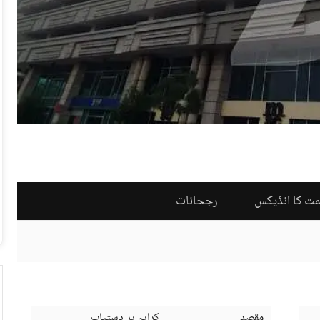
مت کا انڈیکس
رجحانات
مقصد
کرایہ پر دستیاب