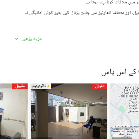
میں ملاقات کرنا بہتر ہوتا ہے۔
، اور متعلقہ اتھارٹیز سے جانچ پڑتال کیے بغیر کوئی ادائیگی نہ
گئی معلومات سے تفصیلات کا موازنہ ضرور کریں۔
مزید پڑھیے
ادہ اچھی لگیں۔ غیرمعمولی طور پر کم قیمتیں دھوکہ دہی کی
ں، بشمول سند ملکیت، رجسٹری، اور فروخت کنندہ/ایجنٹ کا شناختی
 کے جائیداد پر کسی بھی قسم کی رکاوٹ یا تنازعے کی جانچ کریں۔
مقبول
ٹائیٹینیم
مقبول
، کسی قابل اعتماد شخص کو ساتھ لے جائیں۔
، اپنی ذاتی یا مالی معلومات شیئر کرنے سے گریز کریں۔
سٹنگز) کے لیے ذمہ دار نہیں ہے۔ تمام صارفین اپنے اشتہارات
لیے خود ذمہ دار ہیں۔ کسی بھی معاہدے کو حتمی شکل دینے سے پہلے
یل اسٹیٹ ماہرین سے مشورہ حاصل کریں۔