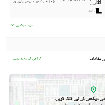
عمارت میں سروس ایلیویٹرز
تعداد
: 1
آراستہ
دیگر کمرے
مزید دیکھیے
عمارت میں کاروباری مرکز یا
سیٹلائیٹ یا کیبل ٹی وی
میڈیا روم
عمارت میں اے ٹی ایم کریڈٹ
انٹرکام
کارڈ مشینیں
ی مقامات
کراچی کے مزید نقشے
کمیونٹی سوئمنگ پول
کمیونٹی جم
ڈے کیئر سینٹر
بچوں کے کھیلنے کا حصہ
کمیونٹی مسجد
کمیونٹی سنٹر
ے دیکھنے کے لیے کلک کریں۔