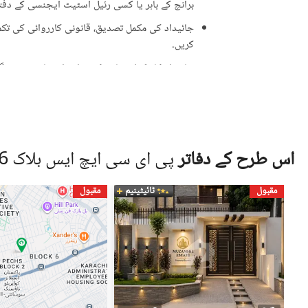
برانچ کے باہر یا کسی رئیل اسٹیٹ ایجنسی کے دفتر 
جائیداد کی مکمل تصدیق، قانونی کارروائی کی تکمیل
کریں۔
جائیداد کا مکمل معائنہ کریں اور اشتہار میں دی 
ایسی پیشکشوں سے ہوشیار رہیں جو حقیقت سے زی
علامت ہو سکتی ہیں۔
جائیداد کی ملکیت کے دستاویزات کی تصدیق کری
کارڈ (CNIC)۔
اس طرح کے دفاتر
پی ای سی ایچ ایس بلاک 6 کے آس پاس
قانونی مشیر یا متعلقہ لینڈ اتھارٹی سے رجوع کر
مقبول
ٹائیٹینیم
مقبول
جائیداد دیکھنے کے لیے کبھی بھی اکیلے نہ جائیں
جب تک دوسرا فریق مکمل طور پر قابلِ اعتبار نہ ہو
زمین ڈاٹ کام صارفین کی طرف سے دیے گئے اشتہارات (ل
(لسٹنگز) کی درستگی، حقیقت، اور قانونی حیثیت کے 
ہمیشہ مکمل تحقیقات کریں اور پیشہ ور قانونی یا رئ