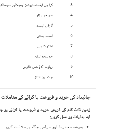
3
کراچی ایڈمنسٹریشن ایمپلائیز سوسائٹ
4
سولجر بازار
5
گارڈن ایسٹ
6
اعظم بستی
7
اختر کالونی
8
جونیجو ٹاؤن
9
ریلوے اکاؤنٹس کالونی
10
جٹ لین لائنز
جائیداد کی خرید و فروخت یا کرائے کے معاملات 
زمین ڈاٹ کام کے ذریعے خرید و فروخت یا کرائے پر جائ
اہم ہدایات پر عمل کریں:
ہمیشہ محفوظ اور عوامی جگہ پر ملاقات کریں — ت