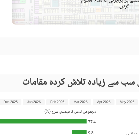
شے پر پراپرٹی کا مقام معلوم
کریں۔
دیگر صحت کی دیکھ بھال اور
تفریح کی سہولیات
قریبی ہسپتال
قریبی شاپنگ مالز
ائیرپورٹ سے فاصلہ (کلومیٹر
قریبی پبلک ٹرانسپورٹ سروس
میں)
حفاظتی عملہ
معذوروں کے لئے سہولیات
 سب سے زیادہ تلاش کردہ مقامات
Dec 2025
Jan 2026
Feb 2026
Mar 2026
Apr 2026
May 2026
مجموعی تلاش کا فیصدی شرح (%)
77.4
9.8
سوسائٹی