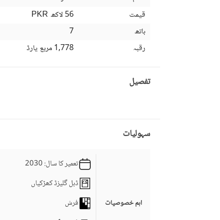
قیمت
56 لاکھ
PKR
باتھ
7
رقبہ
1,778 مربع یارڈ
تفصیل
سہولیات
تعمیر کا سال
: 2030
ڈبل گلیزڈ کھڑکیاں
فرش
اہم خصوصیات