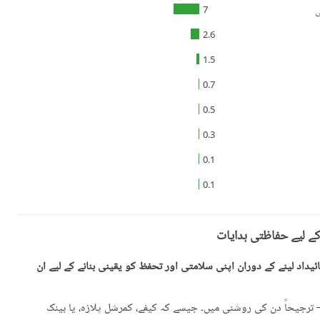
7
ی
2.6
1.5
0.7
0.5
0.3
0.1
0.1
کے لیے حفاظتی ہدایات
یداد لینے کے دوران اپنی سلامتی اور تحفظ کو یقینی بنانے کے لیے ان
رجیحاً دن کی روشنی میں۔ جیسے کہ کیفے، کمرشل پلازہ، یا بینک