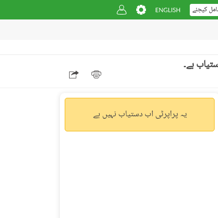
امل کیجئے
یہ پراپرٹی اب دستیاب نہیں ہے