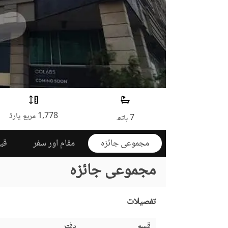
1,778 مربع یارڈ
7 باتھ
مجموعی جائزہ
مقام اور سفر
قی
مجموعی جائزہ
تفصیلات
قسم
دفتر