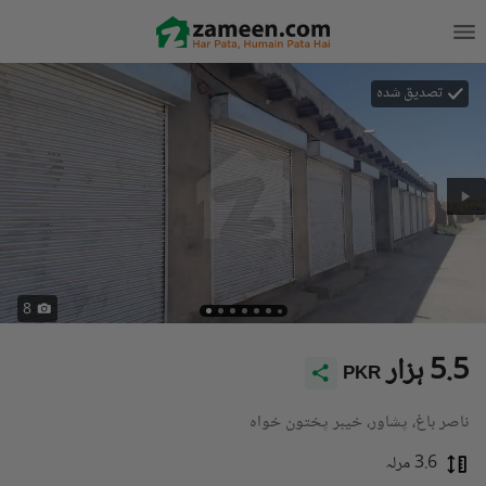
تصدیق شدہ
8
5.5 ہزار
PKR
ناصر باغ، پشاور، خیبر پختون خواہ
3.6 مرلہ