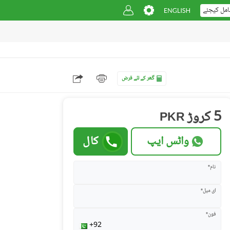
امل کیجئے
گھر کے لئے قرض
5 کروڑ
PKR
واٹس ایپ
کال
نام*
ای میل*
فون*