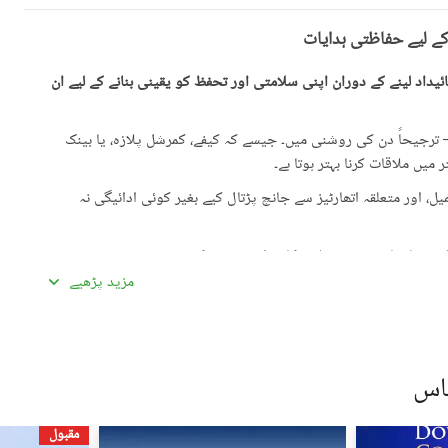
کے لیے حفاظتی ہدایات
یداد لینے کے دوران اپنی سلامتی اور تحفظ کو یقینی بنانے کے لیے ان
رجیحاً دن کی روشنی میں۔ جیسے کہ کیفے، کمرشل پلازہ، یا بینک
میں ملاقات کرنا بہتر ہوتا ہے۔
، اور متعلقہ اتھارٹیز سے جانچ پڑتال کیے بغیر کوئی ادائیگی نہ
گئی معلومات سے تفصیلات کا موازنہ ضرور کریں۔
مزید پڑھیے
ادہ اچھی لگیں۔ غیرمعمولی طور پر کم قیمتیں دھوکہ دہی کی
ں، بشمول سند ملکیت، رجسٹری، اور فروخت کنندہ/ایجنٹ کا شناختی
پاس
 کے جائیداد پر کسی بھی قسم کی رکاوٹ یا تنازعے کی جانچ کریں۔
مقبول
، کسی قابل اعتماد شخص کو ساتھ لے جائیں۔