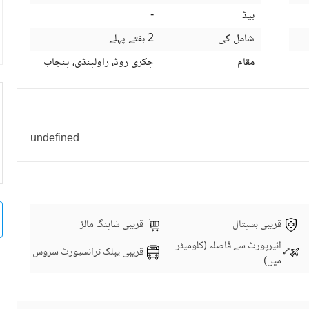
بیڈ
-
شامل کی
2 ہفتے پہلے
مقام
چکری روڈ، راولپنڈی، پنجاب
undefined
قریبی ہسپتال
قریبی شاپنگ مالز
ائیرپورٹ سے فاصلہ (کلومیٹر
قریبی پبلک ٹرانسپورٹ سروس
میں)