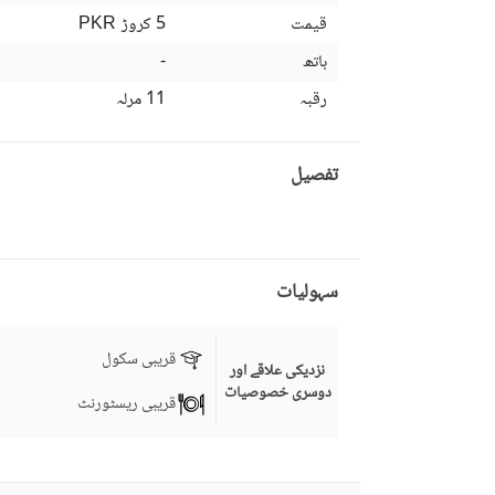
قیمت
5 کروڑ
PKR
باتھ
-
رقبہ
11 مرلہ
تفصیل
سہولیات
قریبی سکول
نزدیکی علاقے اور
دوسری خصوصیات
قریبی ریسٹورنٹ