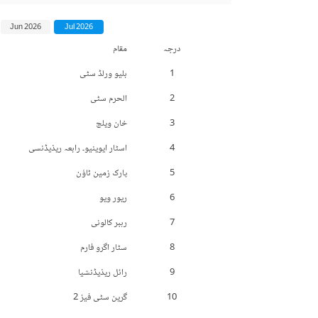
Jun 2026
Jul 2026
درجہ
مقام
1
بلیو ورلڈ سٹی
2
الحرم سٹی
3
خان ویلج
4
اسٹار ایوینیو۔ رابعہ ریذیڈنسی
5
پارک زمین ٹاؤن
6
ریور ویو
7
رہبر کالونی
8
سٹار اگرو فارم
9
رائل ریذیڈنشیا
10
گرین سٹی فیز 2