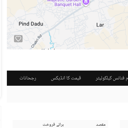
 فنانس کیلکولیٹر
قیمت کا انڈیکس
رجحانات
مقصد
برائے فروخت