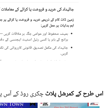
جائیداد کی خرید و فروخت یا کرائے کے معاملات 
زمین ڈاٹ کام کے ذریعے خرید و فروخت یا کرائے پر جائ
اہم ہدایات پر عمل کریں:
ہمیشہ محفوظ اور عوامی جگہ پر ملاقات کریں — ت
برانچ کے باہر یا کسی رئیل اسٹیٹ ایجنسی کے دفتر 
جائیداد کی مکمل تصدیق، قانونی کارروائی کی تکمیل
کریں۔
جائیداد کا مکمل معائنہ کریں اور اشتہار میں دی 
ایسی پیشکشوں سے ہوشیار رہیں جو حقیقت سے زی
علامت ہو سکتی ہیں۔
جائیداد کی ملکیت کے دستاویزات کی تصدیق کری
کارڈ (CNIC)۔
اس طرح کے کمرشل پلاٹ
چکری روڈ کے آس 
قانونی مشیر یا متعلقہ لینڈ اتھارٹی سے رجوع کر
جائیداد دیکھنے کے لیے کبھی بھی اکیلے نہ جائیں