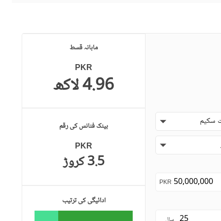
ماہانہ قسط
PKR
4.96 لاکھ
 سکیم
بینک فنانس کی رقم
PKR
3.5 کروڑ
PKR
ادائیگی کی ترتیب
سال