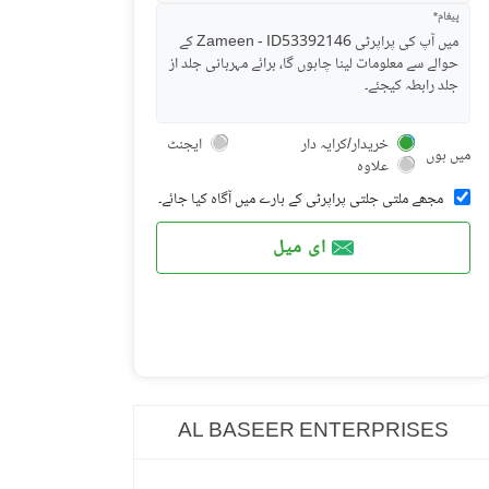
پیغام*
خریدار/کرایہ دار
ایجنٹ
میں ہوں
علاوہ
مجھے ملتی جلتی پراپرٹی کے بارے میں آگاہ کیا جائے۔
ای میل
AL BASEER ENTERPRISES