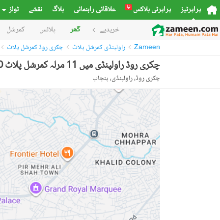
نیا
پراپرٹیز
پراپرٹی بلاکس
علاقائی راہنمائی
بلاگ
نقشے
ٹولز
خریدیے
گھر
پلاٹس
کمرشل
Zameen
راولپنڈی کمرشل پلاٹ
چکری روڈ کمرشل پلاٹ
چکری روڈ راولپنڈی میں 11 مرلہ کمرشل پلاٹ 5.0 کروڑ میں برائے فروخت۔
چکری روڈ، راولپنڈی، پنجاب