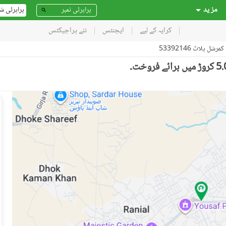
مز ید
پراپرٹی ش
کرایہ کے لیے
ایجنٹس
نئے پراجیکٹس
کمرشل پلاٹ 53392146