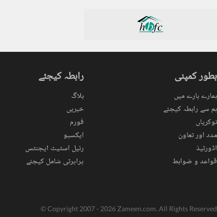
بطور کمپنی
رابطہ کیجئے
ہمارے بارے میں
بلاگ
ہم سے رابطہ کیجئے
خبریں
نوکریاں
فورم
مدد اور تعاون
ایکسپو
اڈورٹیذ
رئیل اسٹیٹ ایجنٹس
قواعد و ضوابط
پراپرٹی شامل کیجئے
© Copyright 2007 - 2026 Zameen.com. All Rights Reserved