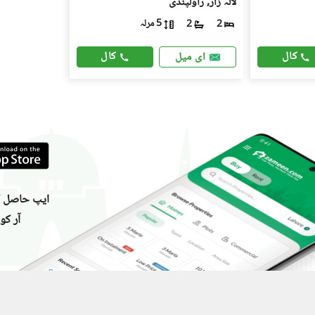
لالہ زار, راولپنڈی
5 مرلہ
2
2
کال
کال
ای میل
ایپ حاصل کر
آر کو