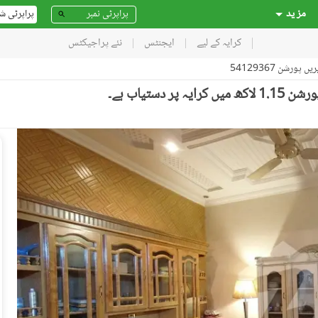
مز ید
پراپرٹی ش
کرایہ کے لیے
ایجنٹس
نئے پراجیکٹس
یں پورشن 54129367