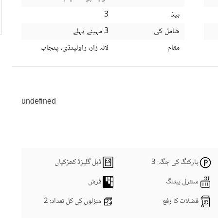
بیڈ
3
شامل کی
3 مہینے پہلے
مقام
لالہ زار، راولپنڈی، پنجاب
undefined
پارکنگ کی جگہ
: 3
ڈبل گلیزڈ کھڑکیاں
سنٹرل ہیٹنگ
فرش
فضلات کا رفع
منزلوں کی کل تعداد
: 2