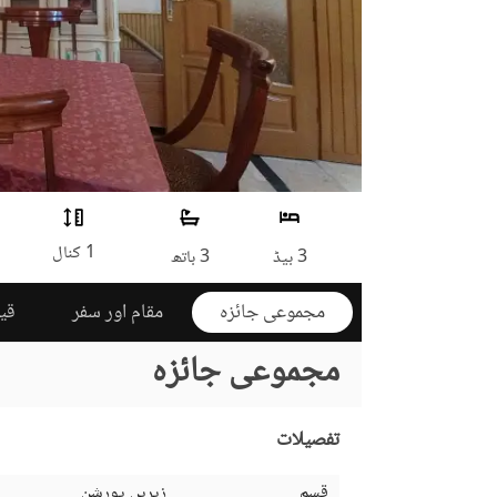
1 کنال
3 بیڈ
3 باتھ
مجموعی جائزہ
مقام اور سفر
قی
مجموعی جائزہ
تفصیلات
قسم
زیریں پورشن