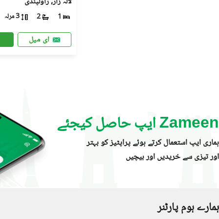
لالہ زار, راولپنڈی
3 مرلہ
2
1
ای میل
Zameen ایپ حاصل کیجئے
ہماری ایپ استعمال کرتے ہوئے پراپٹیز کو بہتر
اور تیزی سے خریدیں اور بیچیں
ہمارے ہوم پارٹنر