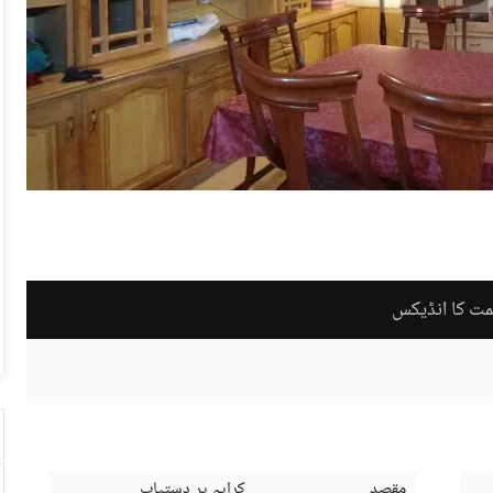
مت کا انڈیکس
مقصد
کرایہ پر دستیاب