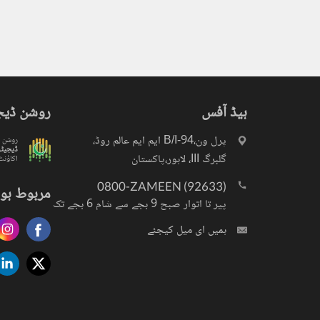
ہیڈ آفس
روشن ڈیج
پرل ون،94-B/I ایم ایم عالم روڈ،
روشن
ڈیجیٹ
گلبرگ III، لاہور،پاکستان
اکاؤنٹ
0800-ZAMEEN (92633)
مربوط ہو 
پیر تا اتوار صبح 9 بجے سے شام 6 بجے تک
ہمیں ای میل کیجئے