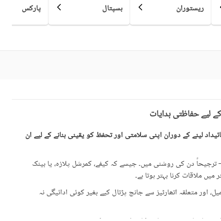
ریستوران
ہسپتال
پارکس
کمیونٹی مسجد
کمیونٹی سنٹر
سوئمنگ پول
سونا
دیگر صحت کی دیکھ بھال اور
تفریح کی سہولیات
قریبی ہسپتال
قریبی شاپنگ مالز
کے لیے حفاظتی ہدایات
ائیرپورٹ سے فاصلہ (کلومیٹر
قریبی پبلک ٹرانسپورٹ سروس
میں)
یداد لینے کے دوران اپنی سلامتی اور تحفظ کو یقینی بنانے کے لیے ان
رجیحاً دن کی روشنی میں۔ جیسے کہ کیفے، کمرشل پلازہ، یا بینک
میں ملاقات کرنا بہتر ہوتا ہے۔
حفاظتی عملہ
معذوروں کے لئے سہولیات
، اور متعلقہ اتھارٹیز سے جانچ پڑتال کیے بغیر کوئی ادائیگی نہ