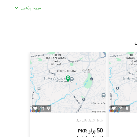
گئی معلومات سے تفصیلات کا موازنہ ضرور کریں۔
مزید پڑھیے
ادہ اچھی لگیں۔ غیرمعمولی طور پر کم قیمتیں دھوکہ دہی کی
ں، بشمول سند ملکیت، رجسٹری، اور فروخت کنندہ/ایجنٹ کا شناختی
 کے جائیداد پر کسی بھی قسم کی رکاوٹ یا تنازعے کی جانچ کریں۔
، کسی قابل اعتماد شخص کو ساتھ لے جائیں۔
، اپنی ذاتی یا مالی معلومات شیئر کرنے سے گریز کریں۔
سٹنگز) کے لیے ذمہ دار نہیں ہے۔ تمام صارفین اپنے اشتہارات
لیے خود ذمہ دار ہیں۔ کسی بھی معاہدے کو حتمی شکل دینے سے پہلے
یل اسٹیٹ ماہرین سے مشورہ حاصل کریں۔
شامل کی:3 ہفتے پہل
50 ہزار
PKR