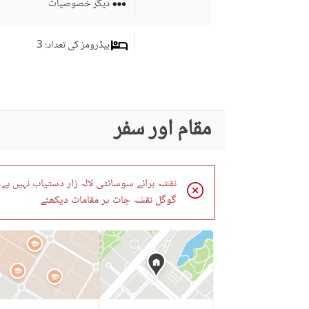
دیگر خصوصیات
بیڈرومز کی تعداد
: 3
ڈائننگ روم
نماز کا کمرہ
کمرہ جات
مقام اور سفر
سٹورز کی تعداد
: 1
لانڈری روم
نقشہ برائے سوسائٹی لالہ زار دستیاب نہیں ہے۔
برانڈ بینڈ انٹرنیٹ تک رسائی
گوگل نقشہ جات پر مقامات دیکھئے
کاروبار اور مواصلات
دیگر کاروباری اور مواصلات
کی سہولیات
کمیونٹی لان یا گارڈن
فرسٹ ایڈ یا میڈیکل سنٹر
کمیونٹی خصوصیات