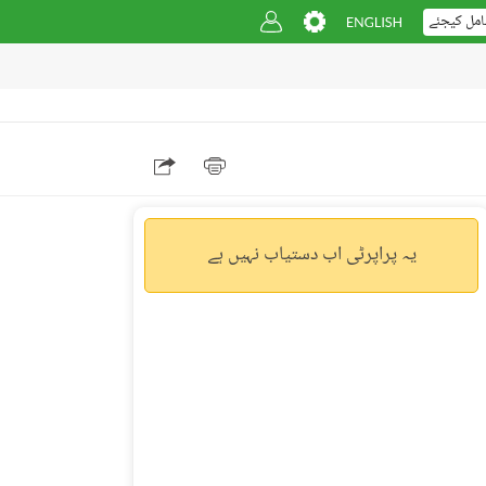
امل کیجئے
یہ پراپرٹی اب دستیاب نہیں ہے