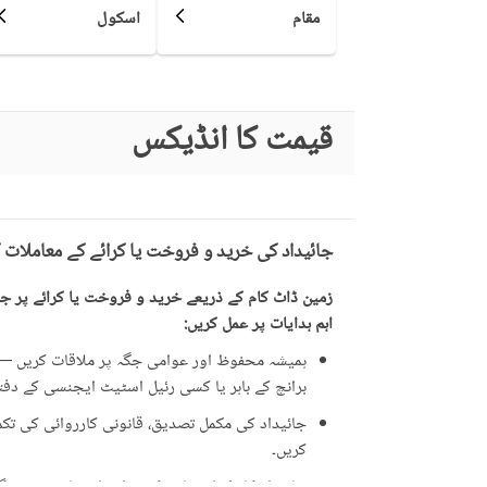
مقام
اسکول
بار بی کیو کا حصہ
دیگر کمیونٹی کی سہولیات
قیمت کا انڈیکس
لان یا باغ
تفریح اور صحت
جکوزی
قریبی سکول
جائیداد کی خرید و فروخت یا کرائے کے معاملات 
نزدیکی علاقے اور
قریبی ریسٹورنٹ
دوسری خصوصیات
زمین ڈاٹ کام کے ذریعے خرید و فروخت یا کرائے پر جائ
اہم ہدایات پر عمل کریں:
دیگر قریبی جگہیں
ہمیشہ محفوظ اور عوامی جگہ پر ملاقات کریں — ت
برانچ کے باہر یا کسی رئیل اسٹیٹ ایجنسی کے دفتر 
دیکھ بھال کا عملہ
مزید خصوصیات
جائیداد کی مکمل تصدیق، قانونی کارروائی کی تکمیل
دیگر سہولیات
کریں۔