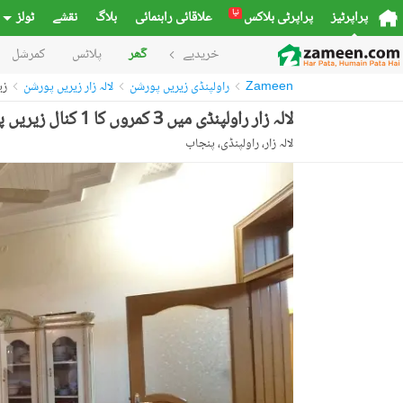
نیا
پراپرٹیز
پراپرٹی بلاکس
علاقائی راہنمائی
بلاگ
نقشے
ٹولز
خریدیے
گھر
پلاٹس
کمرشل
Zameen
راولپنڈی زیریں پورشن
لالہ زار زیریں پورشن
زیر
لالہ زار راولپنڈی میں 3 کمروں کا 1 کنال زیریں پورشن 1.15 لاکھ میں کرایہ پر دستیاب ہے۔
لالہ زار، راولپنڈی، پنجاب