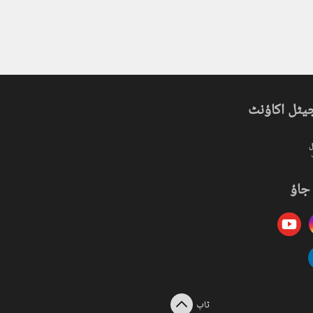
یٹل اکاؤنٹ
ل
جاؤ
ٹاپ