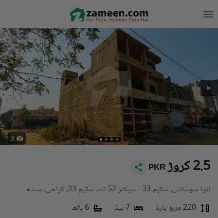
3
2.5 کروڑ
PKR
اتوا سوسائٹی، سکیم 33 - سیکٹر 52-اے، سکیم 33، کراچی، سندھ
220 مربع یارڈ
7 بیڈ
6 باتھ