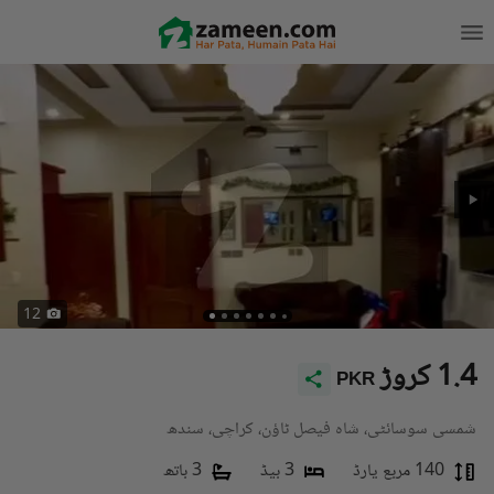
12
1.4 کروڑ
PKR
شمسی سوسائٹی، شاہ فیصل ٹاؤن، کراچی، سندھ
140 مربع یارڈ
3 بیڈ
3 باتھ