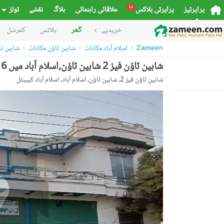
نیا
پراپرٹیز
پراپرٹی بلاکس
علاقائی راہنمائی
بلاگ
نقشے
ٹولز
خریدیے
گھر
پلاٹس
کمرشل
Zameen
اسلام آباد مکانات
شاہین ٹاؤن مکانات
شاہین ٹاؤن ف
شاہین ٹاؤن فیز 2 شاہین ٹاؤن,اسلام آباد میں 6 کمروں کا 12 مرلہ مکان 3.2 کروڑ میں برائے فروخت۔
شاہین ٹاؤن فیز 2، شاہین ٹاؤن، اسلام آباد، اسلام آباد کیپیٹل