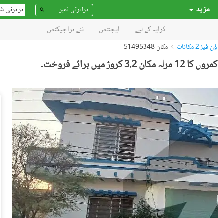
مز ید
پراپرٹی ش
کرایہ کے لیے
ایجنٹس
نئے پراجیکٹس
یز 2 مکانات
مکان 51495348