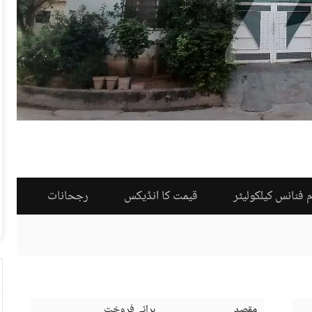
 فنانس کیلکولیٹر
قیمت کا انڈیکس
رجحانات
مقصد
برائے فروخت