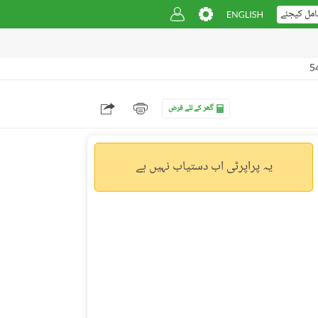
امل کیجئے
گھر کے لئے قرض
یہ پراپرٹی اب دستیاب نہیں ہے