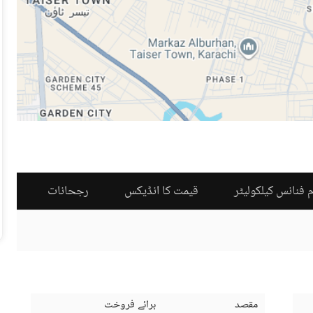
 فنانس کیلکولیٹر
قیمت کا انڈیکس
رجحانات
مقصد
برائے فروخت