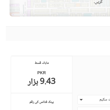
کریں۔
ماہانہ قسط
PKR
9.43 ہزار
 سکیم
بینک فنانس کی رقم