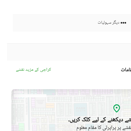
دیگر سہولیات
امات
کراچی کے مزید نقشے
ے دیکھنے کے لیے کلک کریں۔
شے پر پراپرٹی کا مقام معلوم