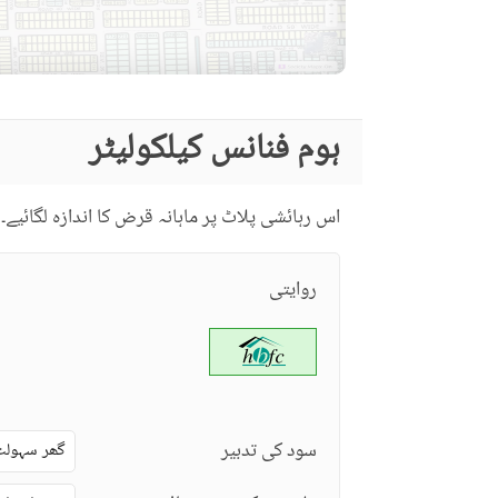
ہوم فنانس کیلکولیٹر
اس رہائشی پلاٹ پر ماہانہ قرض کا اندازہ لگائیے۔
روایتی
سود کی تدبیر
گھر سہولت