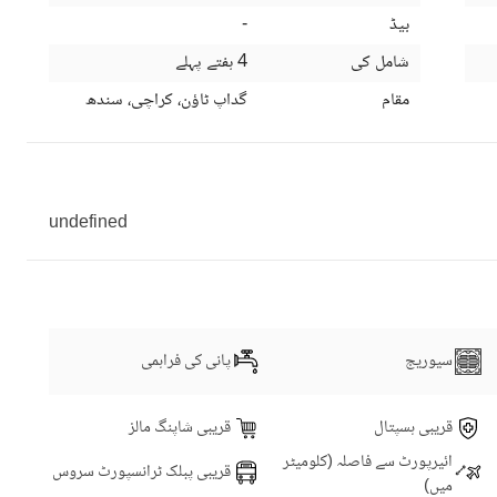
بیڈ
-
شامل کی
4 ہفتے پہلے
مقام
گداپ ٹاؤن، کراچی، سندھ
undefined
سیوریج
پانی کی فراہمی
قریبی ہسپتال
قریبی شاپنگ مالز
ائیرپورٹ سے فاصلہ (کلومیٹر
قریبی پبلک ٹرانسپورٹ سروس
میں)