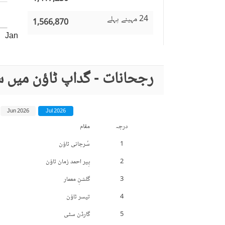
24 مہینے پہلے
1,566,870
Jan
رجحانات - گداپ ٹاؤن میں س
Jun 2026
Jul 2026
درجہ
مقام
1
سُرجانی ٹاؤن
2
پِیر احمد زمان ٹاؤن
3
گلشنِ معمار
4
تیسر ٹاؤن
5
گارڈن سٹی