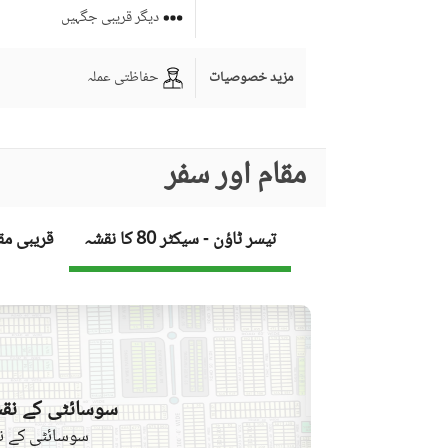
دیگر قریبی جگہیں
حفاظتی عملہ
مزید خصوصیات
مقام اور سفر
تیسر ٹاؤن - سیکٹر 80 کا نقشہ
قریبی مق
سوسائٹی کے نقش
سوسائٹی کے نق