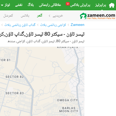
نیا
پراپرٹیز
پراپرٹی بلاکس
علاقائی راہنمائی
بلاگ
نقشے
ٹولز
خریدیے
گھر
پلاٹس
کمرشل
Zameen
کراچی رہائشی پلاٹ
گداپ ٹاؤن رہائشی پلاٹ
تیسر ٹاؤن - سیکٹر 80 تیسر ٹاؤن,گداپ ٹاؤن,کراچی میں 5 مرلہ رہائشی پلاٹ 9.5 لاکھ میں برائے فروخت۔
تیسر ٹاؤن - سیکٹر 80، تیسر ٹاؤن، گداپ ٹاؤن، کراچی، سندھ