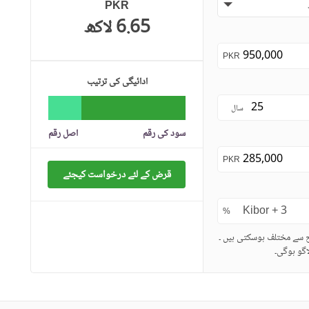
PKR
6.65 لاکھ
PKR
ادائیگی کی ترتیب
سال
سود کی رقم
اصل رقم
PKR
قرض کے لئے درخواست کیجئے
%
ح سے مختلف ہوسکتی ہیں ۔
گو ہوگی۔