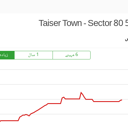
Taiser Town - Sector 80 
س
6 مہینے
1 سال
زیادہ