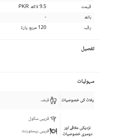
قیمت
9.5 لاکھ
PKR
باتھ
-
رقبہ
120 مربع یارڈ
تفصیل
سہولیات
قبضہ
پلاٹ کی خصوصیات
قریبی سکول
نزدیکی علاقے اور
قریبی ریسٹورنٹ
دوسری خصوصیات