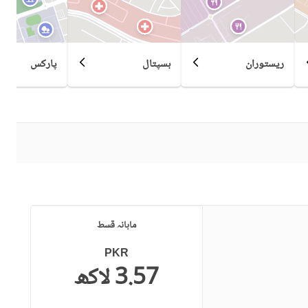
ریستوران
ہسپتال
پارکس
ماہانہ قسط
PKR
3.57 لاکھ