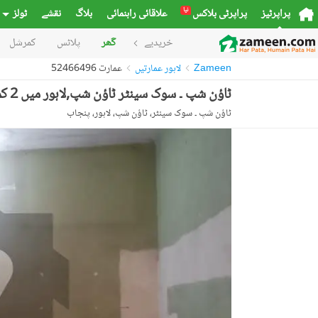
نیا
پراپرٹیز
پراپرٹی بلاکس
علاقائی راہنمائی
بلاگ
نقشے
ٹولز
خریدیے
گھر
پلاٹس
کمرشل
Zameen
لاہور عمارتیں
عمارت 52466496
ٹاؤن شپ ۔ سوک سینٹر ٹاؤن شپ,لاہور میں 2 کمروں کا 10 مرلہ عمارت 3.6 کروڑ میں برائے فروخت۔
ٹاؤن شپ ۔ سوک سینٹر، ٹاؤن شپ، لاہور، پنجاب