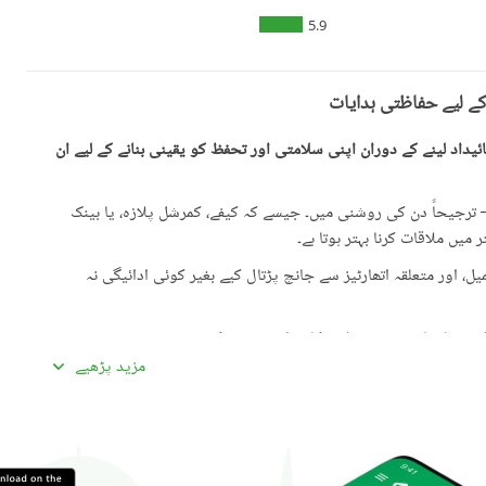
5.9
کے لیے حفاظتی ہدایات
یداد لینے کے دوران اپنی سلامتی اور تحفظ کو یقینی بنانے کے لیے ان
رجیحاً دن کی روشنی میں۔ جیسے کہ کیفے، کمرشل پلازہ، یا بینک
میں ملاقات کرنا بہتر ہوتا ہے۔
، اور متعلقہ اتھارٹیز سے جانچ پڑتال کیے بغیر کوئی ادائیگی نہ
گئی معلومات سے تفصیلات کا موازنہ ضرور کریں۔
مزید پڑھیے
ادہ اچھی لگیں۔ غیرمعمولی طور پر کم قیمتیں دھوکہ دہی کی
ں، بشمول سند ملکیت، رجسٹری، اور فروخت کنندہ/ایجنٹ کا شناختی