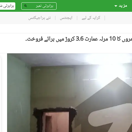
مز ید
پراپرٹی ش
کرایہ کے لیے
ایجنٹس
نئے پراجیکٹس