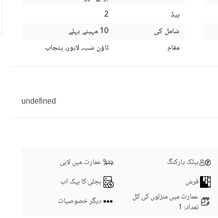
بیڈ
2
شامل کی
10 مہینے پہلے
مقام
ٹاؤن شپ، لاہور، پنجاب
undefined
پبلک پارکنگ
عمارت میں لابی
فرش
بجلی کا بیک اپ
عمارت میں منزلوں کی کل
دیگر خصوصیات
تعداد
: 1