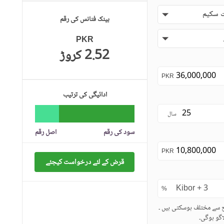
 سکیم
بینک فنانس کی رقم
PKR
2.52 کروڑ
PKR
ادائیگی کی ترتیب
سال
سود کی رقم
اصل رقم
PKR
قرض کے لئے درخواست کیجئے
%
ح سے مختلف ہوسکتی ہیں ۔
گو ہوگی۔