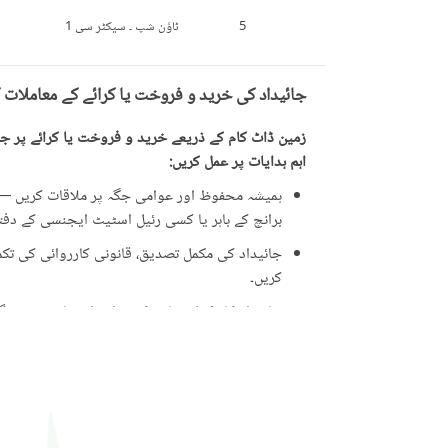
5
ٹاؤن شپ ۔ سیکٹر سی 1
جائیداد کی خرید و فروخت یا کرائے کے معاملات 
زمین ڈاٹ کام کے ذریعے خرید و فروخت یا کرائے پر جائ
اہم ہدایات پر عمل کریں:
ہمیشہ محفوظ اور عوامی جگہ پر ملاقات کریں — ت
برانچ کے باہر یا کسی رئیل اسٹیٹ ایجنسی کے دفتر 
جائیداد کی مکمل تصدیق، قانونی کارروائی کی تکمیل
کریں۔
جائیداد کا مکمل معائنہ کریں اور اشتہار میں دی 
ایسی پیشکشوں سے ہوشیار رہیں جو حقیقت سے زی
علامت ہو سکتی ہیں۔
جائیداد کی ملکیت کے دستاویزات کی تصدیق کری
کارڈ (CNIC)۔