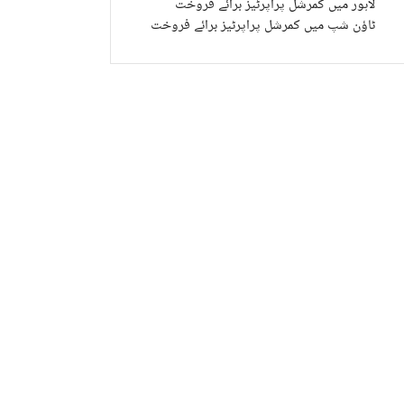
لاہور میں کمرشل پراپرٹیز برائے فروخت
ٹاؤن شپ میں کمرشل پراپرٹیز برائے فروخت