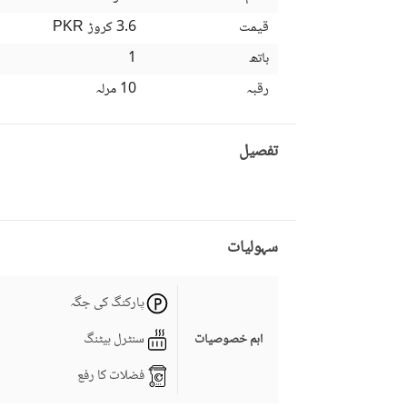
قیمت
3.6 کروڑ
PKR
باتھ
1
رقبہ
10 مرلہ
تفصیل
سہولیات
پارکنگ کی جگہ
سنٹرل ہیٹنگ
اہم خصوصیات
فضلات کا رفع