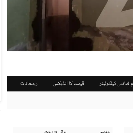
 فنانس کیلکولیٹر
قیمت کا انڈیکس
رجحانات
مقصد
برائے فروخت