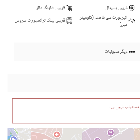
قریبی ہسپتال
قریبی شاپنگ مالز
ائیرپورٹ سے فاصلہ (کلومیٹر
قریبی پبلک ٹرانسپورٹ سروس
میں)
دیگر سہولیات
ستیاب نہیں ہے۔