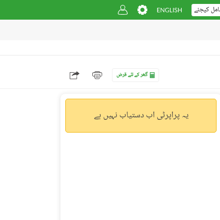
امل کیجئے
گھر کے لئے قرض
یہ پراپرٹی اب دستیاب نہیں ہے