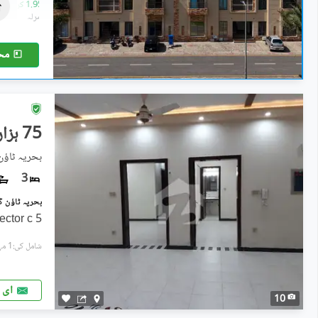
1.18 کروڑ
-
1.95 کروڑ
4 مرلہ
-
7.1 مرلہ
مح
75 ہزار
بحریہ ٹاؤ
3
5 Marla house for rent in sector c
شامل کی:1 مہینہ پہل
ای 
10