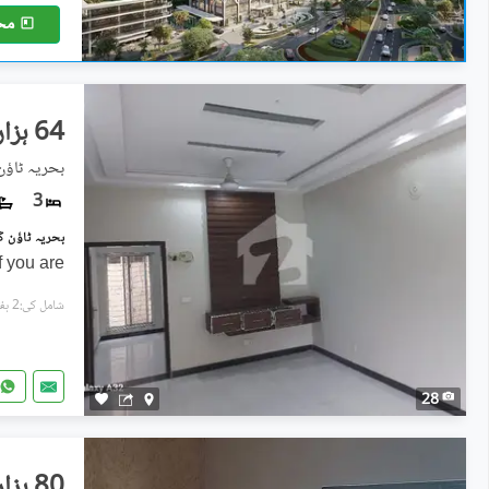
مح
64 ہزار
بحریہ ٹاؤ
3
f you are
شامل کی:2 ہفتے پہل
28
80 ہزار