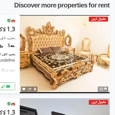
Discover more properties for rent
مقبول ترین
1.3 لاکھ
بحریہ ٹاؤن اوورسیز A, بح
5
undefine
شامل کی:20 گھنٹے پہل
ای 
32
مقبول ترین
1.3 لاکھ