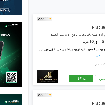
ٹائیٹینیم
PKR
ریہ ٹاؤن اوورسیز انکلیو
5
10 مرلہ
بحریہ ٹاؤن اوورسیز A بحریہ ٹاؤن اوورسیز انکلیو,بحریہ ٹاؤن,لاہور میں 5 کمروں کا 10 مرلہ مکان 1.3 لاکھ میں کرایہ پر دستیاب ہے۔
...
مزید
کال
میل
ٹائیٹینیم
PKR