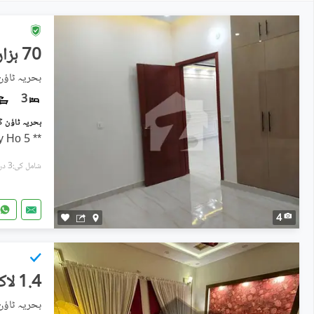
70 ہزار
بحریہ ٹاؤ
3
** 5 Marla Like Brand New Luxury Ho
شامل کی:3 دن پہل
4
1.4 لاکھ
بحریہ ٹاؤ