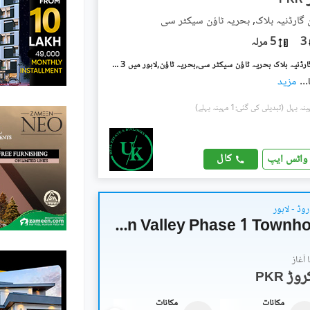
PKR
ن گارڈنیہ بلاک, بحریہ ٹاؤن سیکٹر سی
3
5 مرلہ
بحریہ ٹاؤن گارڈنیہ بلاک بحریہ ٹاؤن سیکٹر سی,بحریہ ٹاؤن,لاہور میں 3 کمروں کا 5 مرلہ مکان 80.0 ہزار میں کرایہ پر دستیاب ہے۔
...
مزید
(تبدیلی کی گئی:1 مہینہ پہلے)
کال
واٹس ایپ
روڈ - لاہور
Icon Valley Phase 1 Townhouses
آغاز
PKR
مکانات
مکانات
مکانات