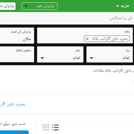
مز ید
پراپرٹی ش
نئے پراجیکٹس
مقام
پراپرٹی کی قسم
مکان
بحریہ ٹاؤن گارڈنیہ بلاک
بیڈ
باتھ
مطلوبہ الفاظ
تمام
تمام
 ٹاؤن گارڈنیہ بلاک مکانات
بحریہ ٹاؤن گار
سب سے پہلے نئ