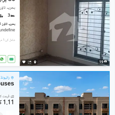
بحریہ ٹاؤ
3
undefine
شامل کی:1 مہینہ پہل
19
رائیونڈ 
قیمت کا 
1.11 کروڑ
مکانات