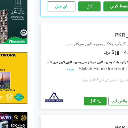
فوظ کریں
کال
ای میل
PKR
ن گارڈنیہ بلاک, بحریہ ٹاؤن سیکٹر سی
4
5 مرلہ
بحریہ ٹاؤن گارڈنیہ بلاک بحریہ ٹاؤن سیکٹر سی,بحریہ ٹاؤن,لاہور میں 3 کمروں کا 5 مرلہ مکان 64.0 ہزار میں کرایہ پر دستیاب ہے۔
Stylish House for Rent. I
...
مزید
(تبدیلی کی گئی:8 گھنٹے پہلے)
کال
واٹس ایپ