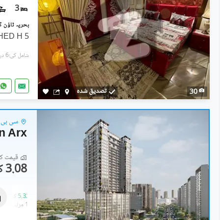
3
5 Marla Beautiful FULLY FURNISHED H
شامل کی:6 دن پہل
تصدیق شدہ
30
سی بی ڈ
n Arx
قیمت کا 
3.08 کروڑ
کمرشل
4.18 کروڑ
-
5.33 کروڑ
1.2 مرلہ
-
1.2 مرلہ