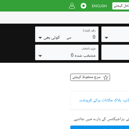
امل کیجئے
رقبہ (مرلہ)
0
کوئی بھی
سے
مزید انتخاب
منتخب شدہ 0
سرچ محفوظ کیجئے
ڈنیہ بلاک مکانات برائے فروخت
ے پراجیکٹس کے بارے میں جانئیے