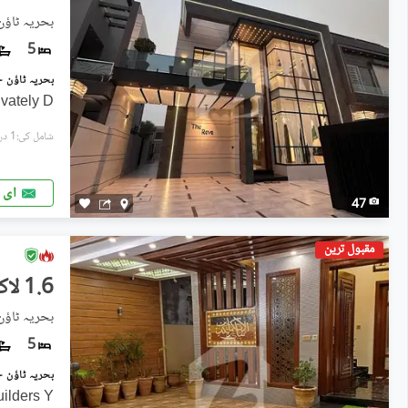
بحریہ ٹاؤ
5
ivately D
شامل کی:1 دن پہل
ای 
47
مقبول ترین
1.6 لاکھ
بحریہ ٹاؤ
5
uilders Y