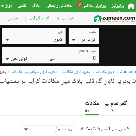
نیا
پراپرٹیز
پراپرٹی بلاکس
علاقائی راہنمائی
بلاگ
نقشے
ٹولز
خریدیے
گھر
کرایہ کے لیے
پلاٹس
ایجنٹس
کمرشل
مقصد
شہر
کرایہ پر
لاہور
قیمت (PKR)
0
کوئی بھی
سے
Zameen
لاہور مکانات
بحریہ ٹاؤن مکانات
بحریہ ٹاؤن سیکٹر سی مکانات
بحریہ
5 بحریہ ٹاؤن گارڈنیہ بلاک میں مکانات کرایہ پر دستیاب
گھر تمام
مکانات
)
5
(
)
7
(
5 میں سے 1 سے 5 تک مکانات
مقبول