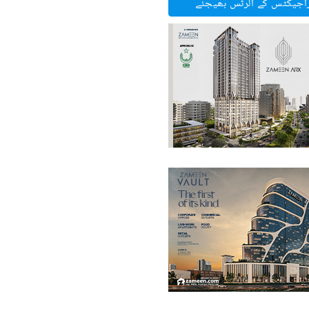
راجیکٹس کے الرٹس بھیجئے