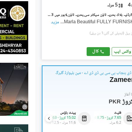
4
5 مرلہ
بحریہ ٹاؤن گارڈنیہ بلاک بحریہ ٹاؤن سیکٹر سی,بحریہ ٹاؤن,لاہور میں 3 کمروں کا 5 مرلہ مکان 1.4 لاکھ میں کرایہ پر دستیاب ہے۔
...
مزید
(تبدیلی کی گئی:1 دن پہلے)
کال
واٹس ایپ
ی پنجاب پی سی بی ڈی ڈی اے - مین بلیوارڈ گلبرگ
Zamee
آغاز
PKR
فلیٹ
پینٹ ہاؤس
کمرشل
7.65 کروڑ
-
8.75 کروڑ
15.02 کروڑ
-
20.63 کروڑ
4.18 کروڑ
-
5.33 کروڑ
6.2 مرلہ
11.6 مرلہ
-
12.5 مرلہ
1.2 مرلہ
-
1.2 مرلہ