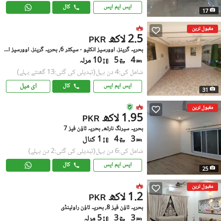
ایس ایم ایس
کال
17
مقبول ترین
2.5 لاکھ
PKR
بحریہ گرینز۔ اوورسیز انکلیو - سیکٹر 6, بحریہ گرینز۔ اوورسیز انکلیو
4
5
10 مرلہ
شامل کی:4 دن پہل
(تبدیلی کی گئی:13 گھنٹے پہلے)
ای میل
ایس ایم ایس
کال
31
مقبول ترین
1.95 لاکھ
PKR
بحریہ سپرنگ نارتھ, بحریہ ٹاؤن فیز 7
3
4
1 کنال
شامل کی:6 دن پہل
(تبدیلی کی گئی:2 دن پہلے)
ایس ایم ایس
کال
25
مقبول ترین
1.2 لاکھ
PKR
بحریہ ٹاؤن فیز 8, بحریہ ٹاؤن راولپنڈی
3
3
5 مرلہ