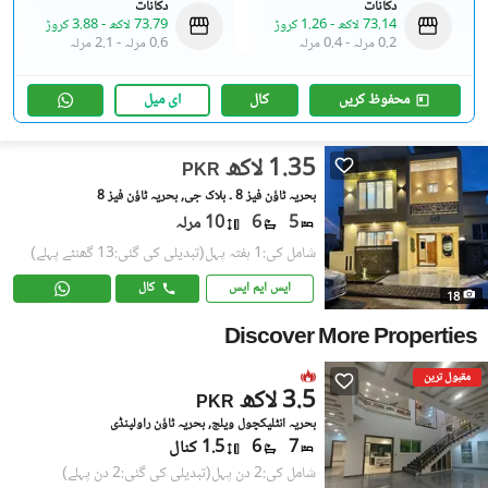
دکانات
دکانات
73.14 لاکھ
-
1.26 کروڑ
73.79 لاکھ
-
3.88 کروڑ
0.2 مرلہ
-
0.4 مرلہ
0.6 مرلہ
-
2.1 مرلہ
محفوظ کریں
کال
ای میل
1.35 لاکھ
PKR
بحریہ ٹاؤن فیز 8 ۔ بلاک جی, بحریہ ٹاؤن فیز 8
5
6
10 مرلہ
شامل کی:1 ہفتہ پہل
(تبدیلی کی گئی:13 گھنٹے پہلے)
ایس ایم ایس
کال
18
Discover More Properties
مقبول ترین
3.5 لاکھ
PKR
بحریہ انٹلیکچول ویلج, بحریہ ٹاؤن راولپنڈی
7
6
1.5 کنال
شامل کی:2 دن پہل
(تبدیلی کی گئی:2 دن پہلے)