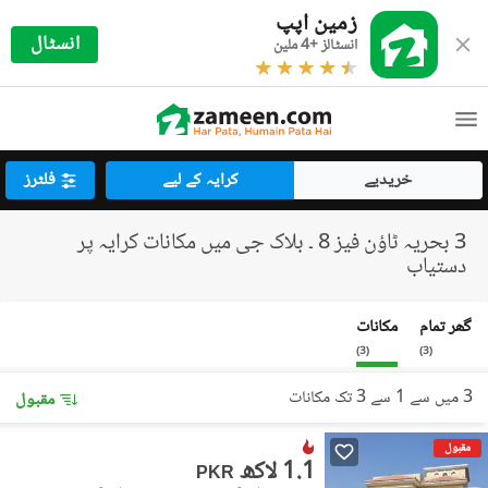
زمین اپپ
انسٹال
انسٹالز +4 ملین
خریدیے
کرایہ کے لیے
فلٹرز
3 بحریہ ٹاؤن فیز 8 ۔ بلاک جی میں مکانات کرایہ پر
دستیاب
گھر تمام
مکانات
)
3
(
)
3
(
3 میں سے 1 سے 3 تک مکانات
مقبول
مقبول
1.1 لاکھ
PKR