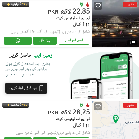
ٹائیٹینیم
مقبول
22.85 لاکھ
PKR
ڈی ایچ اے ڈیفینس, کوئٹہ
1 کنال
شامل کی:3 دن پہل
(تبدیلی کی گئی:19 گھنٹے پہلے)
ایس ایم ایس
کال
1
زمین اپپ
حاصل کریں
ہماری ایپ استعمال کرتے ہوئے
پراپٹیز کو بہتر اور تیزی سے
خریدیں اور بیچیں
ایپ ڈاؤن لوڈ کریں۔
ٹائیٹینیم
مقبول
28.25 لاکھ
PKR
ڈی ایچ اے ڈیفینس, کوئٹہ
1 کنال
شامل کی:2 ہفتے پہل
(تبدیلی کی گئی:2 دن پہلے)