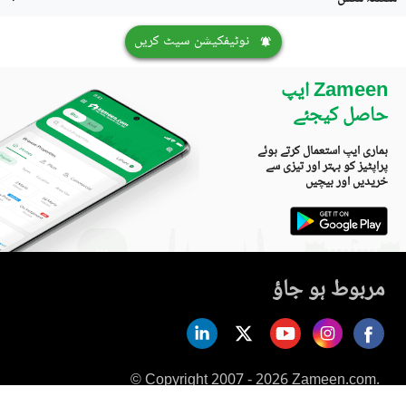
نوٹیفکیشن سیٹ کریں
Zameen ایپ
حاصل کیجئے
ہماری ایپ استعمال کرتے ہوئے
پراپٹیز کو بہتر اور تیزی سے
خریدیں اور بیچیں
مربوط ہو جاؤ
© Copyright 2007 - 2026 Zameen.com.
All Rights Reserved