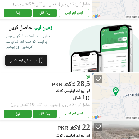
شامل کی:2 دن پہل
(تبدیلی کی گئی:5 گھنٹے پہلے)
ایس ایم ایس
کال
زمین اپپ
حاصل کریں
ہماری ایپ استعمال کرتے ہوئے
پراپٹیز کو بہتر اور تیزی سے
خریدیں اور بیچیں
ایپ ڈاؤن لوڈ کریں۔
28.5 لاکھ
PKR
ڈی ایچ اے ڈیفینس, کوئٹہ
1 کنال
شامل کی:3 دن پہل
(تبدیلی کی گئی:19 گھنٹے پہلے)
ایس ایم ایس
کال
22 لاکھ
PKR
ڈی ایچ اے ڈیفینس, کوئٹہ