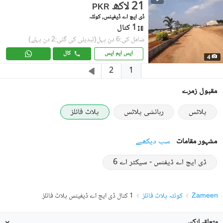
21 لاکھ
PKR
ڈی ایچ اے ڈیفینس, کوئٹہ
1 کنال
شامل کی:6 دن پہل
(تبدیلی کی گئی:2 دن پہلے)
ایس ایم ایس
کال
4
1
2
مقبول زمرے
پلاٹس
رہائشی پلاٹس
پلاٹ فائلز
مشہور مقامات
سب دیکھیے
ڈی ایچ اے ڈیفنس - سیکٹر اے 6
Zameen
کوئٹہ پلاٹ فائلز
1 کنال ڈی ایچ اے ڈیفینس پلاٹ فائلز
متعلقہ لنکس