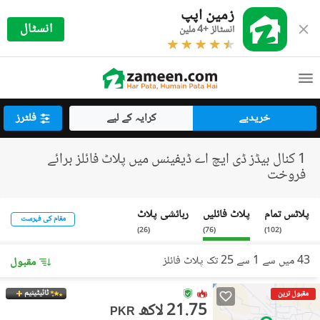
زمین اپپ
انسٹال
انسٹالز +4 ملین
خریدیے
کرایہ کے لیے
فلٹرز
1 کنال بیڈز ڈی ایچ اے ڈیفینس میں پلاٹ فائلز برائے
فروخت
پلاٹس تمام
پلاٹ فائلیں
رہائشی پلاٹ
مقام کی فہرست
)
26
(
)
76
(
)
102
(
43 میں سے 1 سے 25 تک پلاٹ فائلز
مقبول
ٹائیٹینیم
مقبول ترین
21.75 لاکھ
PKR