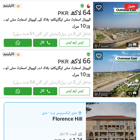
ٹائیٹینیم
مقبول
64 لاکھ
PKR
کیپیٹل اسمارٹ سٹی ایگزیکٹو- بلاک کے, کیپیٹل اسمارٹ سٹی اوورسیز
10 مرلہ
شامل کی:2 دن پہل
(تبدیلی کی گئی:51 منٹ پہلے)
ایس ایم ایس
کال
20
ٹائیٹینیم
66 لاکھ
PKR
کیپیٹل اسمارٹ سٹی ایگزیکٹو- بلاک اے, کیپیٹل اسمارٹ سٹی اوورسیز
10 مرلہ
شامل کی:2 دن پہل
(تبدیلی کی گئی:54 منٹ پہلے)
ایس ایم ایس
کال
11
مری ایکسپریس وے - مری
Florence Hill
قیمت کا آغاز