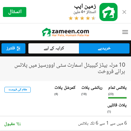
زمین اپپ
انسٹال
انسٹالز +4 ملین
خریدیے
کرایہ کے لیے
فلٹرز
10 مرلہ بیڈز کیپیٹل اسمارٹ سٹی اوورسیز میں پلاٹس
برائے فروخت
پلاٹس تمام
رہائشی پلاٹ
کمرشل پلاٹ
مقام کی فہرست
)
4
(
)
18
(
)
23
(
پلاٹ فائلیں
)
1
(
6 میں سے 1 سے 6 تک پلاٹس
مقبول