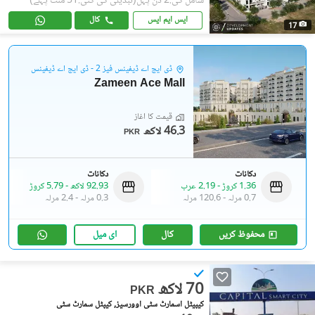
شامل کی:2 دن پہل
(تبدیلی کی گئی:51 منٹ پہلے)
ایس ایم ایس
کال
17
ڈی ایچ اے ڈیفینس فیز 2 - ڈی ایچ اے ڈیفینس
Zameen Ace Mall
قیمت کا آغاز
46.3 لاکھ
PKR
دکانات
دکانات
1.36 کروڑ
-
2.19 عرب
92.93 لاکھ
-
5.79 کروڑ
0.7 مرلہ
-
120.6 مرلہ
0.3 مرلہ
-
2.4 مرلہ
محفوظ کریں
کال
ای میل
70 لاکھ
PKR
کیپیٹل اسمارٹ سٹی اوورسیز, کیپٹل سمارٹ سٹی