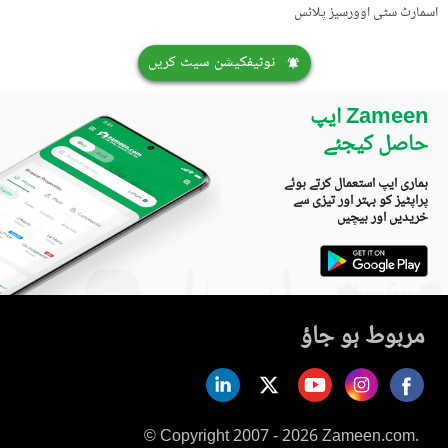
اسمارٹ سٹی اوورسیز پلاٹس
نوٹیفکیشن سیٹ کریں
Zameen ایپ
حاصل کیجئے
ہماری ایپ استعمال کرتے ہوئے
پراپٹیز کو بہتر اور تیزی سے
خریدیں اور بیچیں
مربوط ہو جاؤ
© Copyright 2007 - 2026 Zameen.com.