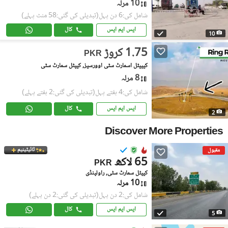
10 مرلہ
شامل کی:6 دن پہل
(تبدیلی کی گئی:58 منٹ پہلے)
ایس ایم ایس
کال
10
1.75 کروڑ
PKR
کیپیٹل اسمارٹ سٹی اوورسیز, کیپٹل سمارٹ سٹی
8 مرلہ
شامل کی:4 ہفتے پہل
(تبدیلی کی گئی:2 ہفتے پہلے)
ایس ایم ایس
کال
2
Discover More Properties
ٹائیٹینیم
مقبول
65 لاکھ
PKR
کیپٹل سمارٹ سٹی, راولپنڈی
10 مرلہ
شامل کی:2 دن پہل
(تبدیلی کی گئی:2 دن پہلے)
ایس ایم ایس
کال
5