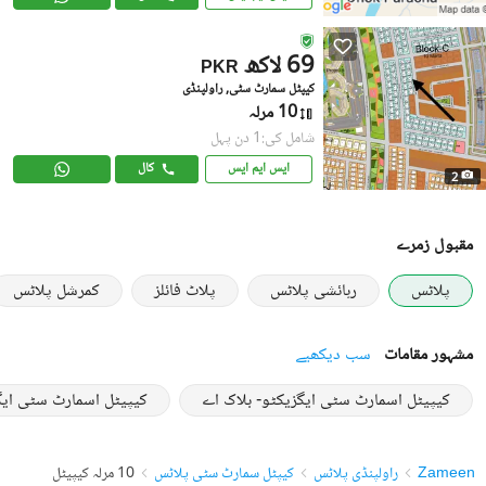
69 لاکھ
PKR
کیپٹل سمارٹ سٹی, راولپنڈی
10 مرلہ
شامل کی:1 دن پہل
ایس ایم ایس
کال
2
مقبول زمرے
پلاٹس
رہائشی پلاٹس
پلاٹ فائلز
کمرشل پلاٹس
مشہور مقامات
سب دیکھیے
کیپیٹل اسمارٹ سٹی ایگزیکٹو- بلاک اے
کیپیٹل اسمارٹ سٹی ایگ
Zameen
راولپنڈی پلاٹس
کیپٹل سمارٹ سٹی پلاٹس
10 مرلہ کیپیٹل