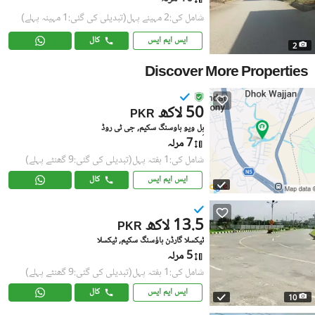
شامل کی:2 مہینے پہل
(تبدیلی کی گئی:1 مہینہ پہلے)
ایس ایم ایس
کال
2
Discover More Properties
50 لاکھ
PKR
ہِل ویو ہاوسنگ سکیم, جی ٹی روڈ
7 مرلہ
شامل کی:1 ہفتہ پہل
(تبدیلی کی گئی:9 گھنٹے پہلے)
ایس ایم ایس
کال
13.5 لاکھ
PKR
ٹیکسلا گارڈن ہاؤسنگ سکیم, ٹیکسلا
5 مرلہ
شامل کی:1 ہفتہ پہل
(تبدیلی کی گئی:9 گھنٹے پہلے)
ایس ایم ایس
کال
10