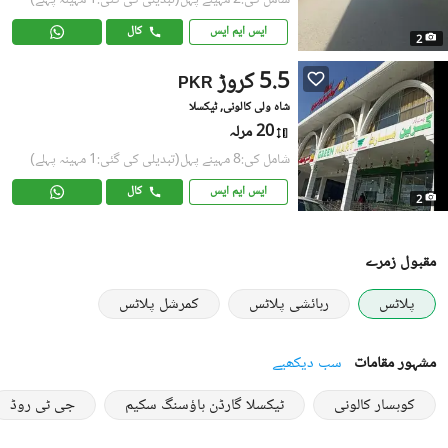
شامل کی:2 مہینے پہل
(تبدیلی کی گئی:1 مہینہ پہلے)
ایس ایم ایس
کال
2
5.5 کروڑ
PKR
شاہ ولی کالونی, ٹیکسلا
20 مرلہ
شامل کی:8 مہینے پہل
(تبدیلی کی گئی:1 مہینہ پہلے)
ایس ایم ایس
کال
2
مقبول زمرے
پلاٹس
رہائشی پلاٹس
کمرشل پلاٹس
مشہور مقامات
سب دیکھیے
کوہسار کالونی
ٹیکسلا گارڈن ہاؤسنگ سکیم
جی ٹی روڈ