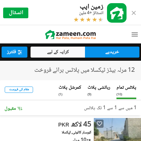
زمین اپپ
انسٹال
انسٹالز +4 ملین
خریدیے
کرایہ کے لیے
فلٹرز
12 مرلہ بیڈز ٹیکسلا میں پلاٹس برائے فروخت
پلاٹس تمام
رہائشی پلاٹ
کمرشل پلاٹ
مقام کی فہرست
)
1
(
)
9
(
)
10
(
1 میں سے 1 سے 1 تک پلاٹس
مقبول
45 لاکھ
PKR
کوہسار کالونی, ٹیکسلا
10 مرلہ