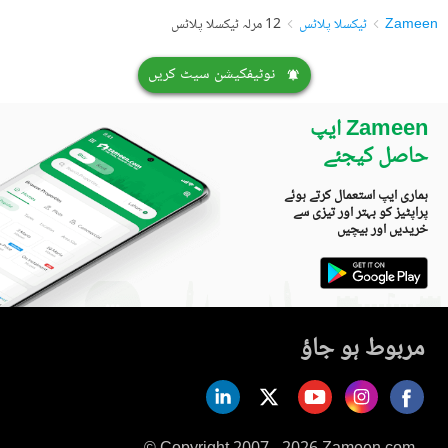
Zameen
ٹیکسلا پلاٹس
12 مرلہ ٹیکسلا پلاٹس
نوٹیفکیشن سیٹ کریں
Zameen ایپ
حاصل کیجئے
ہماری ایپ استعمال کرتے ہوئے
پراپٹیز کو بہتر اور تیزی سے
خریدیں اور بیچیں
مربوط ہو جاؤ