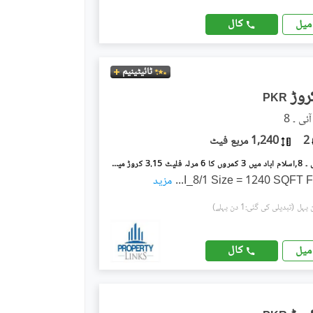
کال
میل
ٹائیٹینیم
PKR
2
1,240 مربع فیٹ
آئی ۔ 8/1 آئی ۔ 8,اسلام آباد میں 3 کمروں کا 6 مرلہ فلیٹ 3.15 کروڑ میں برائے فروخت۔
I_8/1 Size = 1240 SQFT F
...
مزید
(تبدیلی کی گئی:1 دن پہلے)
کال
میل