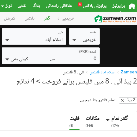
نیا
پراپرٹیز
پراپرٹی بلاکس
علاقائی راہنمائی
بلاگ
نقشے
ٹولز
خریدیے
گھر
پلاٹس
کمرشل
مقصد
شہر
خریدیے
اسلام آباد
قیمت (PKR)
0
کوئی بھی
سے
Zameen
اسلام آباد فلیٹس
آئی ۔ 8 فلیٹس
2 بیڈ آئی ۔ 8 میں فلیٹس برائے فروخت
> 4 نتائج
تمام فلترز ہٹا دیجیے
2 بیڈ
گھر تمام
مکانات
فلیٹ
)
8
(
)
166
(
)
174
(