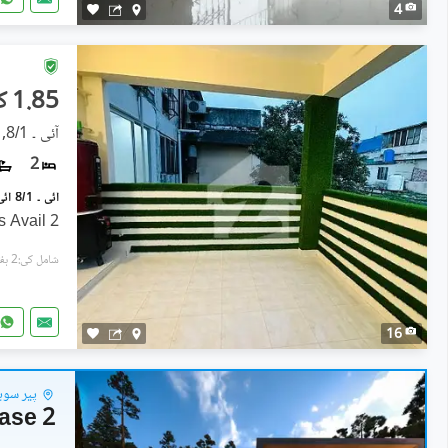
4
1.85 کروڑ
آئی ۔ 8/1, آئی ۔ 8
2
2 Bed Apartment of 965 sft is Avail
شامل کی:2 ہفتے پہل
16
پیر سوہا
hase 2