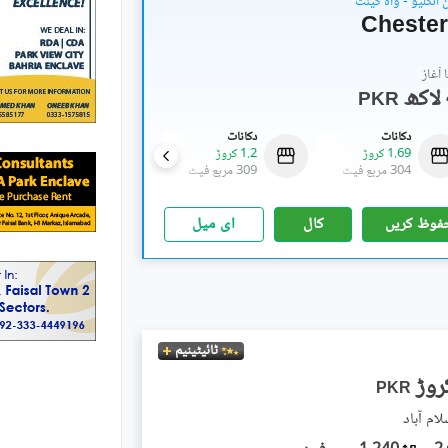
انکلیو - واہ کینٹ
Chester
آغاز
PKR
دکانات
دکانات
فلیٹ
1.69 کروڑ
1.2 کروڑ
49.76 لاکھ
-
69.89 لاکھ
304 مربع فیٹ
309 مربع فیٹ
319 مربع فیٹ
-
448 مربع فیٹ
فوظ کریں
کال
ای میل
ٹائیٹینیم
PKR