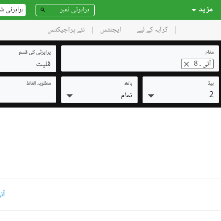
مز ید
پراپرٹی ش
کرایہ کے لیے
ایجنٹس
نئے پراجیکٹس
مقام
پراپرٹی کی قسم
فلیٹ
آئی ۔ 8
بیڈ
باتھ
مطلوبہ الفاظ
2
تمام
آئی ۔ 8 ف