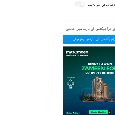
ف تہجی سے ترتیب
ے پراجیکٹس کے بارے میں جانئیے
راجیکٹس کے الرٹس بھیجئے