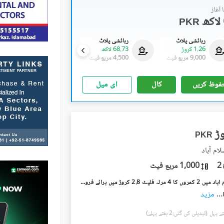
آغاز
PKR
رہائشی پلاٹ
رہائشی پلاٹ
رہائشی پلاٹ
1.26 کروڑ
68.73 لاکھ
2.29 کروڑ
9,000 مربع فیٹ
4,500 مربع فیٹ
18,000 مربع فیٹ
فوظ کریں
کال
ای میل
PKR
2
1,000 مربع فیٹ
آئی ۔ 8 اسلام آباد میں 2 کمروں کا 4 مرلہ فلیٹ 2.8 کروڑ میں برائے فروخت۔
...
مزید
(تبدیلی کی گئی:2 ہفتے پہلے)