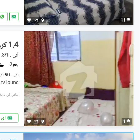
11
1.4 کروڑ
آئی ۔ 8/1, آئی ۔ 8
2
 tv lounc
شامل کی:3 ہفتے پہل
ای 
1