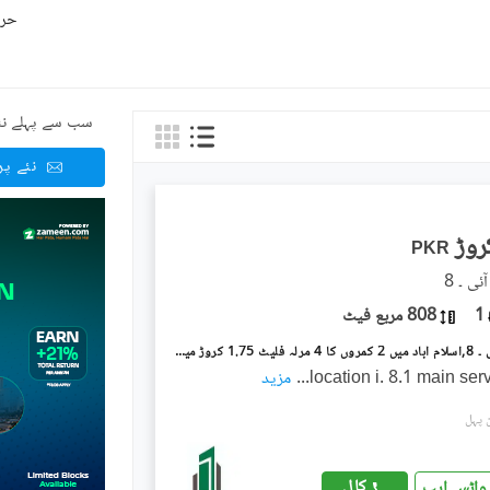
حرو
سب سے پہلے نئ
نئے پ
PKR
1
808 مربع فیٹ
آئی ۔ 8/1 آئی ۔ 8,اسلام آباد میں 2 کمروں کا 4 مرلہ فلیٹ 1.75 کروڑ میں برائے فروخت۔
location i. 8.1 main ser
...
مزید
کال
واٹس ایپ