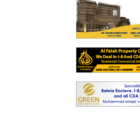
دکانات
1.69 کروڑ
304 مربع فیٹ