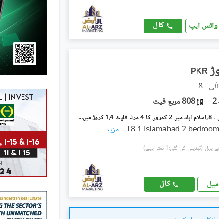
کال
واٹس ایپ
PKR
2
808 مربع فیٹ
آئی ۔ 8/1 آئی ۔ 8,اسلام آباد میں 2 کمروں کا 4 مرلہ فلیٹ 1.4 کروڑ میں برائے فروخت۔
I 8 1 Islamabad 2 bedroom
...
مزید
(تبدیلی کی گئی:1 ہفتہ پہلے)
کال
میل