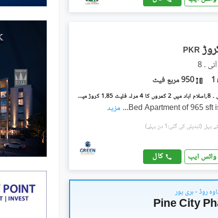
PKR
1
950 مربع فیٹ
آئی ۔ 8/1 آئی ۔ 8,اسلام آباد میں 2 کمروں کا 4 مرلہ فلیٹ 1.85 کروڑ میں برائے فروخت۔
...
مزید
(تبدیلی کی گئی:1 دن پہلے)
کال
واٹس ایپ
وہ روڈ - ہری پور
Pine City P