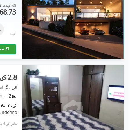
قیمت کا 
68.73 لاکھ
رہائشی پلاٹ
2.29 کروڑ
18,000 مربع فیٹ
مح
2.8 کروڑ
آئی ۔ 8, اسلام آباد
2
undefine
شامل کی:4 ہفتے پہل