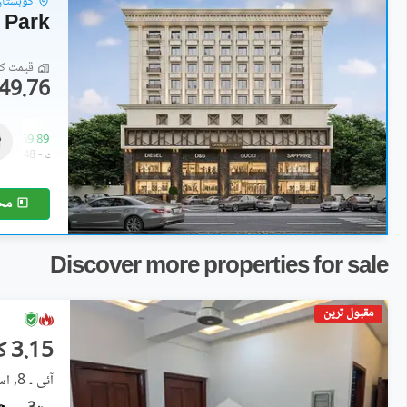
کوہستان 
 Park
قیمت کا 
49.76 لاکھ
فلیٹ
49.76 لاکھ
-
69.89 لاکھ
319 مربع فیٹ
-
448 مربع فیٹ
مح
Discover more properties for sale
مقبول ترین
3.15 کروڑ
آئی ۔ 8, اسلام آباد