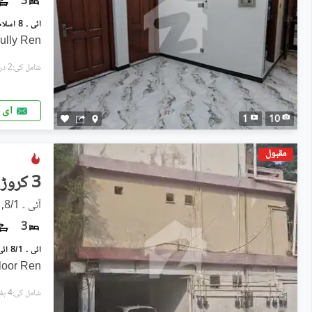
3
ully Ren
شامل کی:2 دن پہل
ای 
1
10
مقبول
3 کروڑ
آئی ۔ 8/1, آئی ۔ 8
3
Floor Ren
شامل کی:4 ہفتے پہل