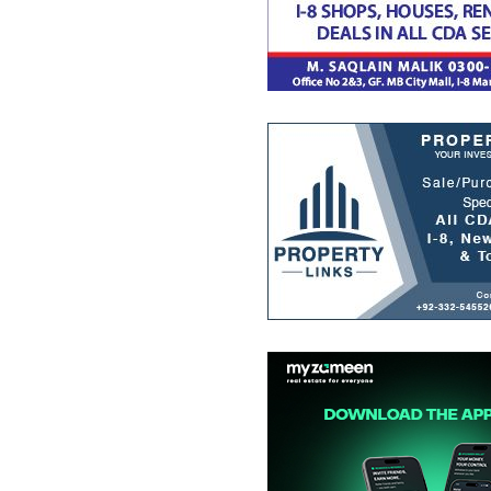
رہائشی پلاٹ
1.26 کروڑ
9,000 مربع فیٹ