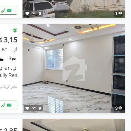
ای 
1
3.15 کروڑ
آئی ۔ 8/1, آئی ۔ 8
3
ully Ren
شامل کی:5 دن پہل
ای 
9