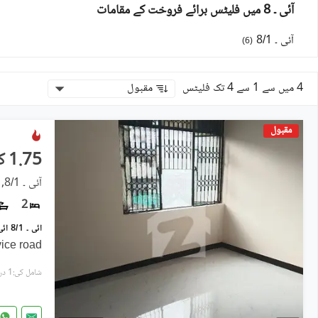
آئی ۔ 8 میں فلیٹس برائے فروخت کے مقامات
آئی ۔ 8/1
)
6
(
4 میں سے 1 سے 4 تک فلیٹس
مقبول
مقبول
1.75 کروڑ
آئی ۔ 8/1, آئی ۔ 8
2
vice road
شامل کی:1 دن پہل