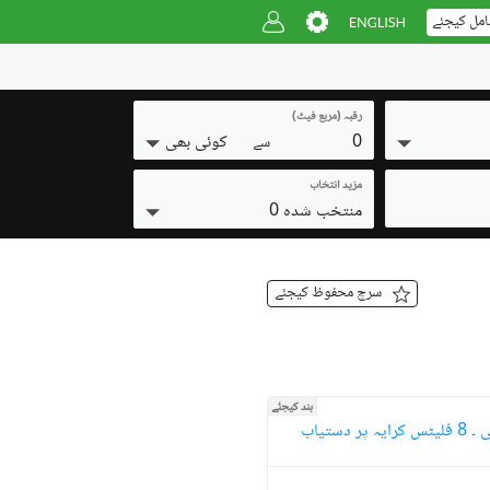
امل کیجئے
رقبہ (مربع فیٹ)
0
کوئی بھی
سے
مزید انتخاب
منتخب شدہ 0
سرچ محفوظ کیجئے
بند کیجئے
لیٹس کرایہ پر دستیاب