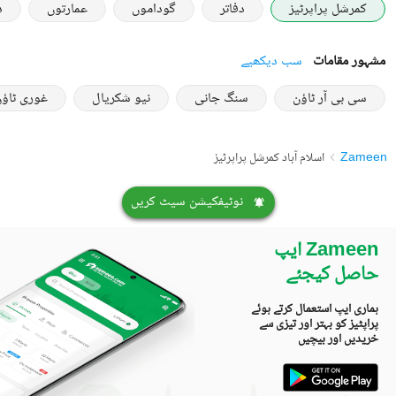
کمرشل پراپرٹیز
دفاتر
گوداموں
عمارتوں
د
مشہور مقامات
سب دیکھیے
سی بی آر ٹاؤن
سنگ جانی
نیو شکریال
غوری ٹاؤ
Zameen
اسلام آباد کمرشل پراپرٹیز
نوٹیفکیشن سیٹ کریں
Zameen ایپ
حاصل کیجئے
ہماری ایپ استعمال کرتے ہوئے
پراپٹیز کو بہتر اور تیزی سے
خریدیں اور بیچیں