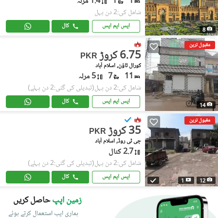
1
1
1.4 مرلہ
شامل کی:2 دن پہل
ایس ایم ایس
کال
8
مقبول ترین
6.75 کروڑ
PKR
کورال ٹاؤن, اسلام آباد
11
7
5 مرلہ
شامل کی:2 دن پہل
(تبدیلی کی گئی:2 دن پہلے)
ایس ایم ایس
کال
14
مقبول ترین
35 کروڑ
PKR
جی ٹی روڈ, اسلام آباد
2.7 کنال
شامل کی:2 دن پہل
(تبدیلی کی گئی:2 دن پہلے)
ایس ایم ایس
کال
1
12
زمین اپپ
حاصل کریں
ہماری ایپ استعمال کرتے ہوئے