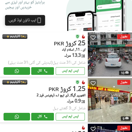
پراپٹیز کو بہتر اور تیزی سے
خریدیں اور بیچیں
ایپ ڈاؤن لوڈ کریں۔
ٹائیٹینیم
مقبول
25 کروڑ
PKR
ای ۔ 11, اسلام آباد
13.3 مرلہ
شامل کی:31 منٹ پہل
(تبدیلی کی گئی:31 منٹ پہلے)
ایس ایم ایس
کال
10
ٹائیٹینیم
مقبول
1.25 کروڑ
PKR
الغوریر گیگا, ڈی ایچ اے ڈیفینس فیز 2
0.9 مرلہ
شامل کی:3 گھنٹے پہل
ایس ایم ایس
کال
9
مقبول