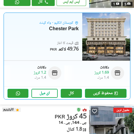
ایس ایم ایس
کال
1
5
کوہستان انکلیو - واہ کینٹ
Chester Park
قیمت کا آغاز
49.76 لاکھ
PKR
دکانات
دکانات
1.69 کروڑ
1.2 کروڑ
1.4 مرلہ
1.4 مرلہ
محفوظ کریں
کال
ای میل
ٹائیٹینیم
مقبول ترین
45 کروڑ
PKR
جی ۔ 14/4, جی ۔ 14
1.8 کنال