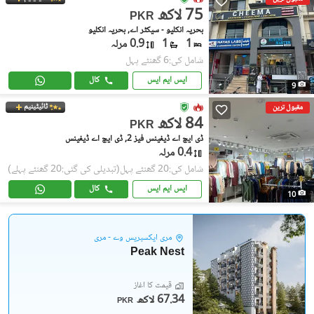
75 لاکھ
PKR
بحریہ انکلیو - سیکٹر اے, بحریہ انکلیو
1
1
0.9 مرلہ
شامل کی:6 گھنٹے پہل
ایس ایم ایس
کال
9
ٹائیٹینیم
مقبول ترین
84 لاکھ
PKR
ڈی ایچ اے ڈیفینس فیز 2, ڈی ایچ اے ڈیفینس
0.4 مرلہ
شامل کی:20 گھنٹے پہل
(تبدیلی کی گئی:20 گھنٹے پہلے)
ایس ایم ایس
کال
10
مری ایکسپریس وے - مری
Peak Nest
قیمت کا آغاز
67.34 لاکھ
PKR