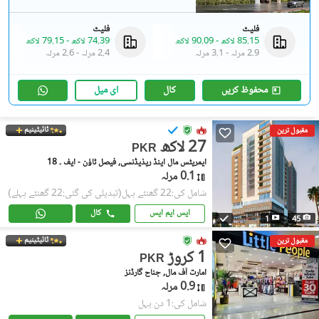
فلیٹ
فلیٹ
85.15 لاکھ
-
90.09 لاکھ
74.39 لاکھ
-
79.15 لاکھ
2.9 مرلہ
-
3.1 مرلہ
2.4 مرلہ
-
2.6 مرلہ
محفوظ کریں
کال
ای میل
ٹائیٹینیم
مقبول ترین
27 لاکھ
PKR
ایمریٹس مال اینڈ ریذیڈنسی, فیصل ٹاؤن - ایف ۔ 18
0.1 مرلہ
شامل کی:22 گھنٹے پہل
(تبدیلی کی گئی:22 گھنٹے پہلے)
ایس ایم ایس
کال
1
45
ٹائیٹینیم
مقبول ترین
1 کروڑ
PKR
امارت آف مال, جناح گارڈنز
0.9 مرلہ
شامل کی:1 دن پہل