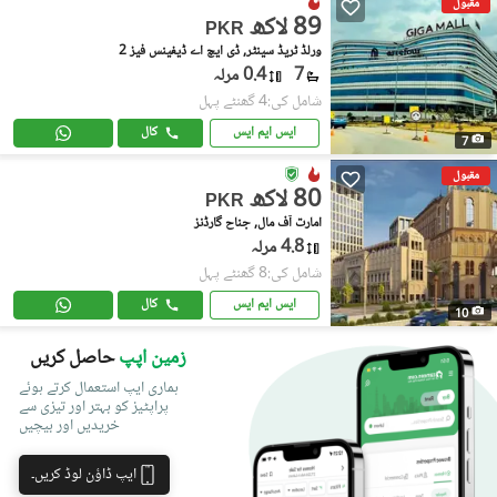
مقبول
89 لاکھ
PKR
ورلڈ ٹریڈ سینٹر, ڈی ایچ اے ڈیفینس فیز 2
7
0.4 مرلہ
شامل کی:4 گھنٹے پہل
ایس ایم ایس
کال
7
مقبول
80 لاکھ
PKR
امارت آف مال, جناح گارڈنز
4.8 مرلہ
شامل کی:8 گھنٹے پہل
ایس ایم ایس
کال
10
زمین اپپ
حاصل کریں
ہماری ایپ استعمال کرتے ہوئے
پراپٹیز کو بہتر اور تیزی سے
خریدیں اور بیچیں
ایپ ڈاؤن لوڈ کریں۔