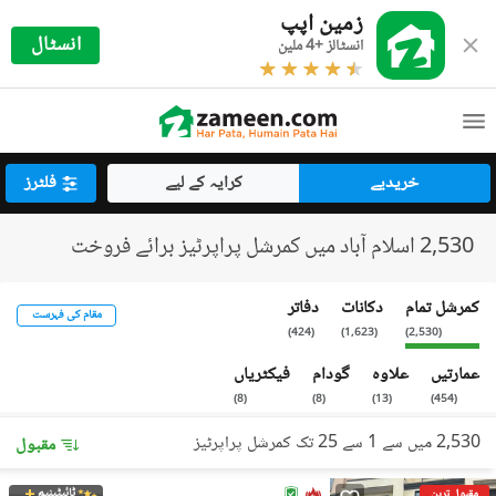
زمین اپپ
انسٹال
انسٹالز +4 ملین
خریدیے
کرایہ کے لیے
فلٹرز
2,530 اسلام آباد میں کمرشل پراپرٹیز برائے فروخت
کمرشل تمام
دکانات
دفاتر
مقام کی فہرست
)
424
(
)
1,623
(
)
2,530
(
عمارتیں
علاوہ
گودام
فیکٹریاں
)
8
(
)
8
(
)
13
(
)
454
(
2,530 میں سے 1 سے 25 تک کمرشل پراپرٹیز
مقبول
ٹائیٹینیم
مقبول ترین