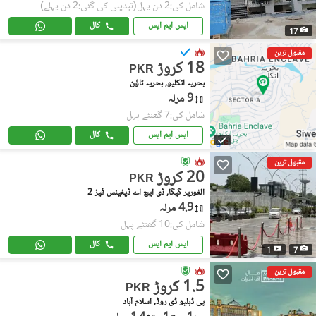
شامل کی:2 دن پہل
(تبدیلی کی گئی:2 دن پہلے)
ایس ایم ایس
کال
17
مقبول ترین
18 کروڑ
PKR
بحریہ انکلیو, بحریہ ٹاؤن
9 مرلہ
شامل کی:7 گھنٹے پہل
ایس ایم ایس
کال
مقبول ترین
20 کروڑ
PKR
الغوریر گیگا, ڈی ایچ اے ڈیفینس فیز 2
4.9 مرلہ
شامل کی:10 گھنٹے پہل
ایس ایم ایس
کال
1
7
مقبول ترین
1.5 کروڑ
PKR
پی ڈبلیو ڈی روڈ, اسلام آباد