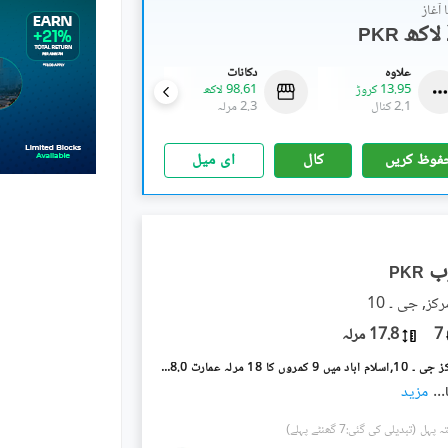
آغاز
PKR
علاوہ
دکانات
علاوہ
13.95 کروڑ
98.61 لاکھ
16.02 کروڑ
2.1 کنال
2.3 مرلہ
2.1 کنال
فوظ کریں
کال
ای میل
PKR
7
17.8 مرلہ
جی ۔ 10 مرکز جی ۔ 10,اسلام آباد میں 9 کمروں کا 18 مرلہ عمارت 18.0 ارب میں برائے فروخت۔
...
مزید
(تبدیلی کی گئی:7 گھنٹے پہلے)