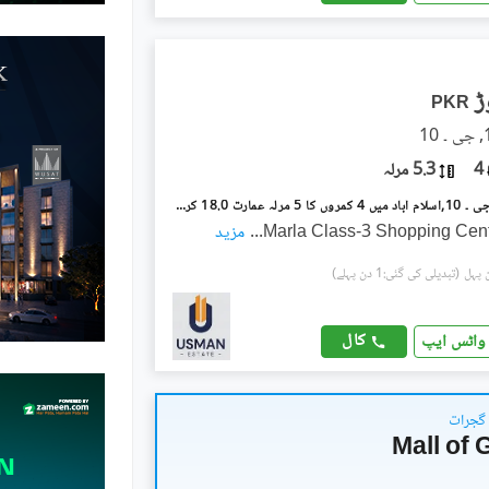
PKR
4
5.3 مرلہ
جی ۔ 10/3 جی ۔ 10,اسلام آباد میں 4 کمروں کا 5 مرلہ عمارت 18.0 کروڑ میں برائے فروخت۔
...
مزید
(تبدیلی کی گئی:1 دن پہلے)
کال
واٹس ایپ
 گجرات
Mall of 