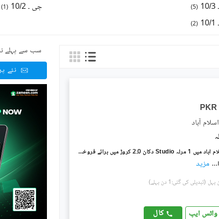
1
جی ۔ 10/2
)
1
(
)
5
(
1
)
2
(
سب سے پہلے نئ
نئے پ
PKR
جی ۔ 10 اسلام آباد میں 1 مرلہ Studio دکان 2.0 کروڑ میں برائے فروخت۔
...
مزید
(تبدیلی کی گئی:1 دن پہلے)
کال
واٹس ایپ