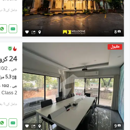
شامل کی:3 دن پہل
8
مقبول
24 کروڑ
جی ۔ 10/2, جی ۔ 10
5.3 مرلہ
2 side corner Plaza in G-10/2 Class
شامل کی:1 ہفتہ پہل
9