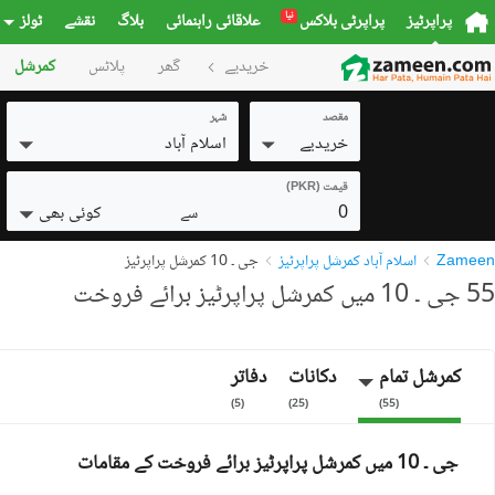
نیا
پراپرٹیز
پراپرٹی بلاکس
علاقائی راہنمائی
بلاگ
نقشے
ٹولز
خریدیے
گھر
پلاٹس
کمرشل
مقصد
شہر
خریدیے
اسلام آباد
قیمت (PKR)
0
کوئی بھی
سے
Zameen
اسلام آباد کمرشل پراپرٹیز
جی ۔ 10 کمرشل پراپرٹیز
55 جی ۔ 10 میں کمرشل پراپرٹیز برائے فروخت
کمرشل تمام
دکانات
دفاتر
)
5
(
)
25
(
)
55
(
جی ۔ 10 میں کمرشل پراپرٹیز برائے فروخت کے مقامات