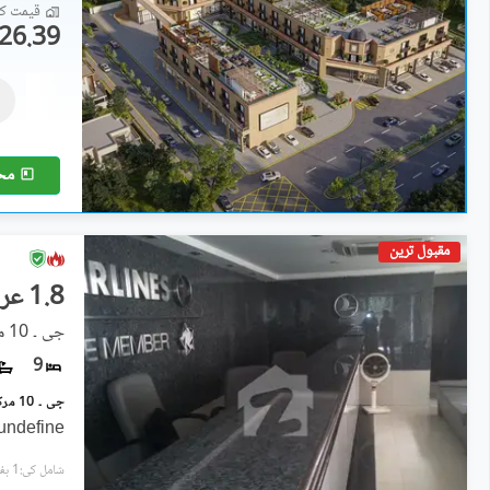
قیمت کا 
26.39 لاکھ
علاوہ
16.02 کروڑ
2.1 کنال
مح
مقبول ترین
1.8 عرب
جی ۔ 10 مرکز, جی ۔ 10
9
undefine
شامل کی:1 ہفتہ پہل