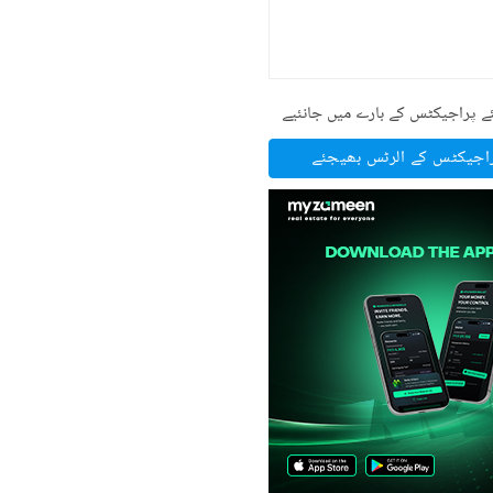
ے پراجیکٹس کے بارے میں جانئیے
راجیکٹس کے الرٹس بھیجئے