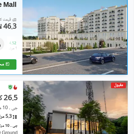
 Mall
قیمت کا 
46.3 لاکھ
دکانات
95.08 لاکھ
-
4.52 کروڑ
0.3 مرلہ
-
1.9 مرلہ
مح
مقبول
26.5 کروڑ
جی ۔ 10 مرکز, جی ۔ 10
5.3 مرلہ
0 Ground