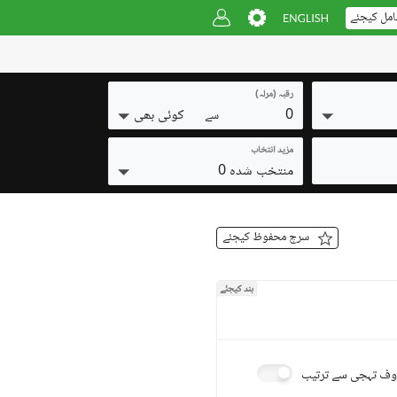
امل کیجئے
رقبہ (مرلہ)
0
کوئی بھی
سے
مزید انتخاب
منتخب شدہ 0
سرچ محفوظ کیجئے
بند کیجئے
ف تہجی سے ترتیب