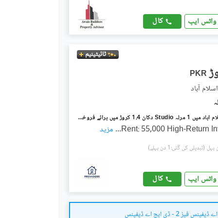
کال
واٹس ایپ
ٹائیٹینیم
PKR
جی ۔ 10 اسلام آباد میں 1 مرلہ Studio دکان 1.4 کروڑ میں برائے فروخت۔
Rent: 55,000 High-Return I
...
مزید
(تبدیلی کی گئی:1 دن پہلے)
کال
واٹس ایپ
نس فیز 2 - ڈی ایچ اے ڈیفینس