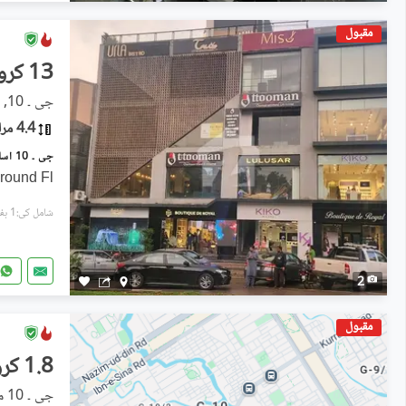
مقبول
13 کروڑ
جی ۔ 10, اسلام آباد
4.4 مرلہ
Ground Fl
شامل کی:1 ہفتہ پہل
2
مقبول
1.8 کروڑ
جی ۔ 10 مرکز, جی ۔ 10