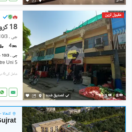
5
مقبول ترین
18 کروڑ
جی ۔ 10/3, جی ۔ 10
4
5 Marla Class-3 Shopping Centre Uni
شامل کی:6 دن پہل
تصدیق شدہ
1
8
کتھالا -
Gujrat