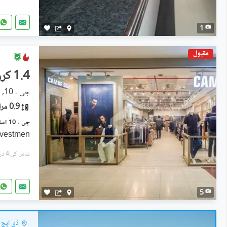
1
مقبول
1.4 کروڑ
جی ۔ 10, اسلام آباد
0.9 مرلہ
nvestmen
شامل کی:4 دن پہل
5
ڈی ایچ اے ڈیفی