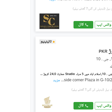
(تبدیلی کی گئی:7 گھنٹے پہلے)
کال
واٹس ایپ
ٹائیٹینیم
PKR
جی ۔ 10/2 جی ۔ 10,اسلام آباد میں 5 مرلہ Studio عمارت 24.0 کروڑ میں برائے فروخت۔
...
مزید
(تبدیلی کی گئی:7 گھنٹے پہلے)
کال
واٹس ایپ