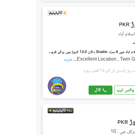
ٹائیٹینیم
PKR
جی ۔ 10 اسلام آباد میں 4 مرلہ Studio دکان 13.0 کروڑ میں برائے فروخت۔
Excellent Location , Twin 
...
مزید
(تبدیلی کی گئی:13 گھنٹے پہلے)
کال
واٹس ایپ
ٹائیٹینیم
PKR