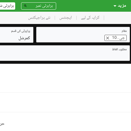
مز ید
پراپرٹی ش
کرایہ کے لیے
ایجنٹس
نئے پراجیکٹس
مقام
پراپرٹی کی قسم
کمرشل
جی ۔ 10
مطلوبہ الفاظ
حرو