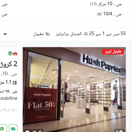
جی ۔ 10 مرکز
جی ۔ 0/3
)
17
(
جی ۔ 10/4
جی ۔ 0/1
)
6
(
55 میں سے 1 سے 25 تک کمرشل پراپرٹیز
مقبول
مقبول ترین
2 کروڑ
جی ۔ 10, اسلام آباد
1.1 مرلہ
undefine
شامل کی:4 دن پہل