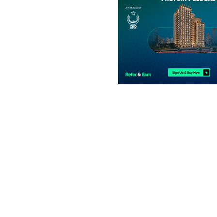
علاوہ
13.95 کروڑ
2.1 کنال