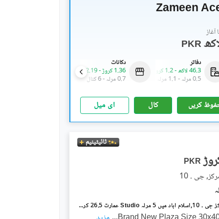
Zameen Ace
آغاز
PKR
دفاتر
دکانات
دکانات
46.3 لاکھ
-
1.2 کروڑ
1.36 کروڑ
-
2.19 عرب
95.08 لاکھ
-
4.52 کروڑ
0.5 مرلہ
-
1.1 مرلہ
0.7 مرلہ
-
6 کنال
0.3 مرلہ
-
1.9 مرلہ
فوظ کریں
کال
ای میل
ٹائیٹینیم
PKR
جی ۔ 10 مرکز جی ۔ 10,اسلام آباد میں 5 مرلہ Studio عمارت 26.5 کروڑ میں برائے فروخت۔
Brand New Plaza Size 30x4
...
مزید