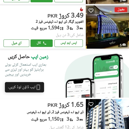
9
مقبول
3.49 کروڑ
PKR
الغوریر گیگا, ڈی ایچ اے ڈیفینس فیز 2
3
3
1,594 مربع فیٹ
شامل کی:3 دن پہل
ای میل
ایس ایم ایس
کال
5
زمین اپپ
حاصل کریں
ہماری ایپ استعمال کرتے ہوئے
پراپٹیز کو بہتر اور تیزی سے
خریدیں اور بیچیں
ایپ ڈاؤن لوڈ کریں۔
1.65 کروڑ
PKR
ڈی ایچ اے ڈیفینس فیز 2, ڈی ایچ اے ڈیفینس
3
3
1,150 مربع فیٹ
شامل کی:12 گھنٹے پہل