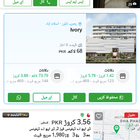
ای میل
ایس ایم ایس
کال
29
بحریہ ٹاؤن - اسلام آباد
Ivory
قیمت کا آغاز
68 لاکھ
PKR
دکانات
دکانات
1.42 کروڑ
-
5.78 کروڑ
73.79 لاکھ
-
3.88 کروڑ
123 مربع فیٹ
-
469 مربع فیٹ
144 مربع فیٹ
-
469 مربع فیٹ
محفوظ کریں
کال
ای میل
ٹائیٹینیم
مقبول
3.56 کروڑ
PKR
قسطیں
ڈی ایچ اے ڈیفینس فیز 2, ڈی ایچ اے ڈیفینس
3
3
1,980 مربع فیٹ