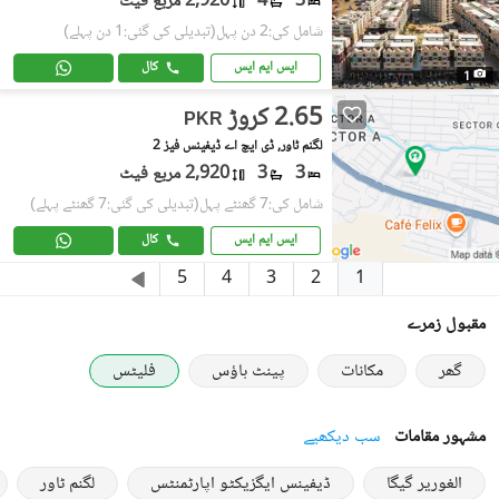
3
4
2,920 مربع فیٹ
شامل کی:2 دن پہل
(تبدیلی کی گئی:1 دن پہلے)
ایس ایم ایس
کال
1
2.65 کروڑ
PKR
لگنم ٹاور, ڈی ایچ اے ڈیفینس فیز 2
3
3
2,920 مربع فیٹ
شامل کی:7 گھنٹے پہل
(تبدیلی کی گئی:7 گھنٹے پہلے)
ایس ایم ایس
کال
1
5
4
3
2
مقبول زمرے
گھر
مکانات
پینٹ ہاؤس
فلیٹس
مشہور مقامات
سب دیکھیے
الغوریر گیگا
ڈیفینس ایگزیکٹو اپارٹمنٹس
لگنم ٹاور