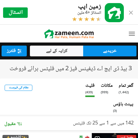
زمین اپپ
انسٹال
انسٹالز +4 ملین
خریدیے
کرایہ کے لیے
فلٹرز
3 بیڈ ڈی ایچ اے ڈیفینس فیز 2 میں فلیٹس برائے فروخت
گھر تمام
مکانات
فلیٹ
مقام کی فہرست
)
439
(
)
999
(
)
1,442
(
پینٹ ہاؤس
)
3
(
142 میں سے 1 سے 25 تک فلیٹس
مقبول
ٹائیٹینیم
مقبول ترین