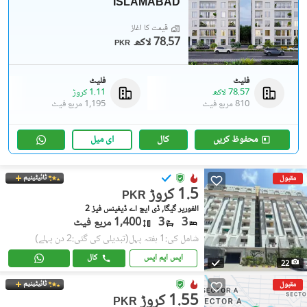
ISLAMABAD
قیمت کا آغاز
78.57 لاکھ
PKR
فلیٹ
فلیٹ
78.57 لاکھ
1.11 کروڑ
810 مربع فیٹ
1,195 مربع فیٹ
محفوظ کریں
کال
ای میل
ٹائیٹینیم
مقبول
1.5 کروڑ
PKR
الغوریر گیگا, ڈی ایچ اے ڈیفینس فیز 2
3
3
1,400 مربع فیٹ
شامل کی:1 ہفتہ پہل
(تبدیلی کی گئی:2 دن پہلے)
ایس ایم ایس
کال
22
ٹائیٹینیم
مقبول
1.55 کروڑ
PKR