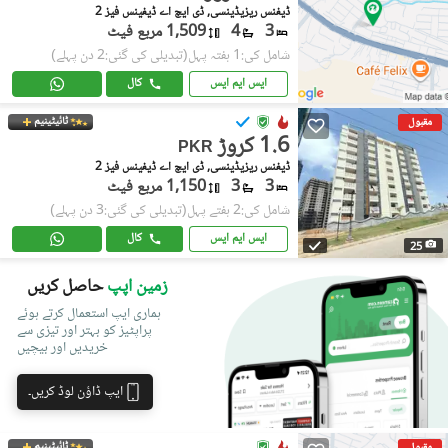
ڈیفنس ریزیڈینسی, ڈی ایچ اے ڈیفینس فیز 2
3
4
1,509 مربع فیٹ
شامل کی:1 ہفتہ پہل
(تبدیلی کی گئی:2 دن پہلے)
ایس ایم ایس
کال
ٹائیٹینیم
مقبول
1.6 کروڑ
PKR
ڈیفنس ریزیڈینسی, ڈی ایچ اے ڈیفینس فیز 2
3
3
1,150 مربع فیٹ
شامل کی:2 ہفتے پہل
(تبدیلی کی گئی:3 دن پہلے)
ایس ایم ایس
کال
25
زمین اپپ
حاصل کریں
ہماری ایپ استعمال کرتے ہوئے
پراپٹیز کو بہتر اور تیزی سے
خریدیں اور بیچیں
ایپ ڈاؤن لوڈ کریں۔
ٹائیٹینیم
مقبول