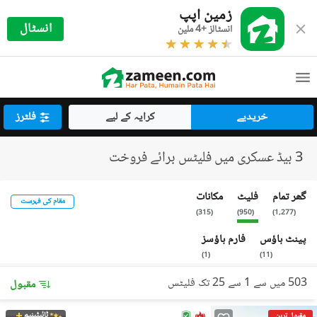
زمین اپپ
انسٹال
انسٹالز +4 ملین
خریدیے
کرایہ کے لیے
فلٹرز
3 بیڈ عسکری میں فلیٹس برائے فروخت
گھر تمام
فلیٹ
مکانات
مقام کی فہرست
)
315
(
)
950
(
)
1,277
(
پینٹ ہاؤس
فارم ہاؤسز
)
1
(
)
11
(
503 میں سے 1 سے 25 تک فلیٹس
مقبول
ٹائیٹینیم
مقبول ترین