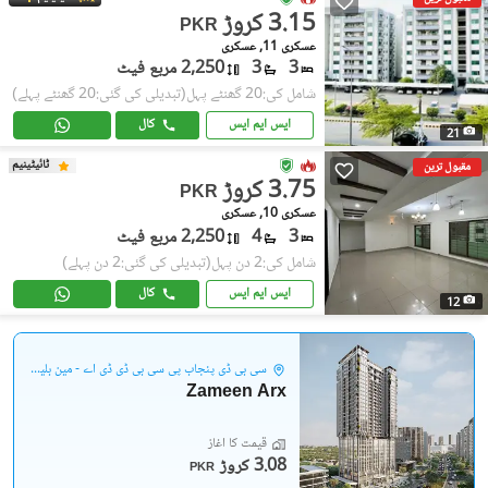
3.15 کروڑ
PKR
عسکری 11, عسکری
3
3
2,250 مربع فیٹ
شامل کی:20 گھنٹے پہل
(تبدیلی کی گئی:20 گھنٹے پہلے)
ایس ایم ایس
کال
21
ٹائیٹینیم
مقبول ترین
3.75 کروڑ
PKR
عسکری 10, عسکری
3
4
2,250 مربع فیٹ
شامل کی:2 دن پہل
(تبدیلی کی گئی:2 دن پہلے)
ایس ایم ایس
کال
12
سی بی ڈی پنجاب پی سی بی ڈی ڈی اے - مین بلیوارڈ گلبرگ
Zameen Arx
قیمت کا آغاز
3.08 کروڑ
PKR