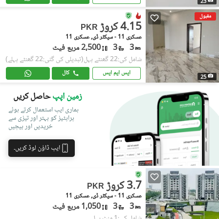
23
مقبول
4.15 کروڑ
PKR
عسکری 11 - سیکٹر ڈی, عسکری 11
3
3
2,500 مربع فیٹ
شامل کی:22 گھنٹے پہل
(تبدیلی کی گئی:22 گھنٹے پہلے)
ایس ایم ایس
کال
25
زمین اپپ
حاصل کریں
ہماری ایپ استعمال کرتے ہوئے
پراپٹیز کو بہتر اور تیزی سے
خریدیں اور بیچیں
ایپ ڈاؤن لوڈ کریں۔
3.7 کروڑ
PKR
عسکری 11 - سیکٹر ڈی, عسکری 11
3
3
1,050 مربع فیٹ
شامل کی:1 منٹ پہل