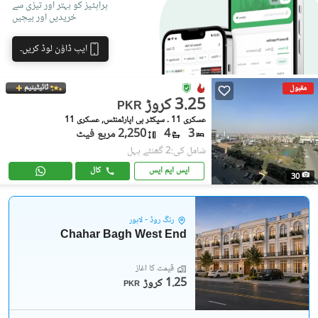
پراپٹیز کو بہتر اور تیزی سے
خریدیں اور بیچیں
ایپ ڈاؤن لوڈ کریں۔
ٹائیٹینیم
مقبول
3.25 کروڑ
PKR
عسکری 11 ۔ سیکٹر بی اپارٹمنٹس, عسکری 11
3
4
2,250 مربع فیٹ
شامل کی:2 گھنٹے پہل
ایس ایم ایس
کال
30
رِنگ روڈ - لاہور
Chahar Bagh West End
قیمت کا آغاز
1.25 کروڑ
PKR