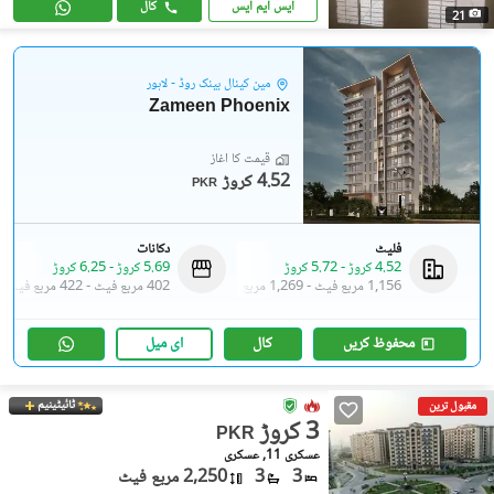
ایس ایم ایس
کال
21
مین کینال بینک روڈ - لاہور
Zameen Phoenix
قیمت کا آغاز
4.52 کروڑ
PKR
فلیٹ
دکانات
4.52 کروڑ
-
5.72 کروڑ
5.69 کروڑ
-
6.25 کروڑ
1,156 مربع فیٹ
-
1,269 مربع فیٹ
402 مربع فیٹ
-
422 مربع فیٹ
محفوظ کریں
کال
ای میل
ٹائیٹینیم
مقبول ترین
3 کروڑ
PKR
عسکری 11, عسکری
3
3
2,250 مربع فیٹ