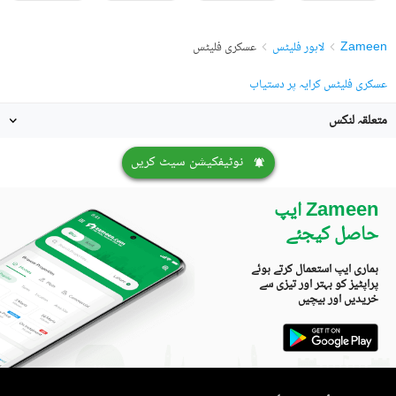
Zameen
لاہور فلیٹس
عسکری فلیٹس
عسکری فلیٹس کرایہ پر دستیاب
متعلقہ لنکس
نوٹیفکیشن سیٹ کریں
Zameen ایپ
حاصل کیجئے
ہماری ایپ استعمال کرتے ہوئے
پراپٹیز کو بہتر اور تیزی سے
خریدیں اور بیچیں