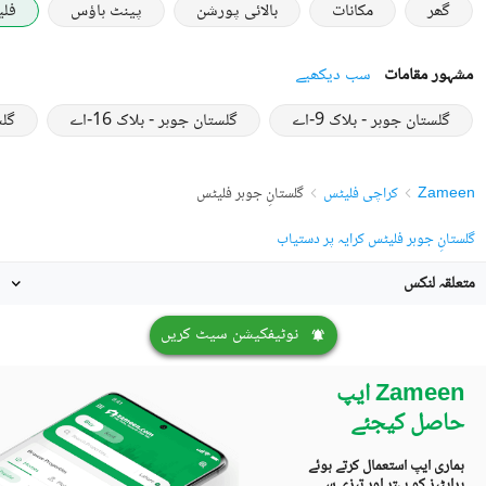
گھر
مکانات
بالائی پورشن
پینٹ ہاؤس
فل
مشہور مقامات
سب دیکھیے
گلستان جوہر - بلاک 9-اے
گلستان جوہر - بلاک 16-اے
گلس
Zameen
کراچی فلیٹس
گلستانِ جوہر فلیٹس
گلستانِ جوہر فلیٹس کرایہ پر دستیاب
متعلقہ لنکس
نوٹیفکیشن سیٹ کریں
Zameen ایپ
حاصل کیجئے
ہماری ایپ استعمال کرتے ہوئے
پراپٹیز کو بہتر اور تیزی سے