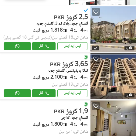
2.5 کروڑ
PKR
گلستانِِ جوہر ۔ بلاک اے 3, گلستانِ جوہر
4
4
1,818 مربع فیٹ
شامل کی:18 گھنٹے پہل
(تبدیلی کی گئی:18 گھنٹے پہلے)
ایس ایم ایس
کال
6
3.65 کروڑ
PKR
کنگز پریذیڈنسی, گلستانِ جوہر
4
4
2,100 مربع فیٹ
شامل کی:19 گھنٹے پہل
ایس ایم ایس
کال
5
1.9 کروڑ
PKR
گلستانِ جوہر, کراچی
4
4
1,800 مربع فیٹ
شامل کی:1 دن پہل