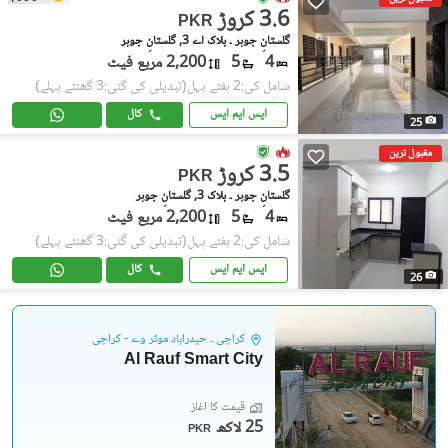
3.6 کروڑ
PKR
گلستانِِ جوہر ۔ بلاک اے 3, گلستانِ جوہر
4
5
2,200 مربع فیٹ
شامل کی:2 ہفتے پہل
(تبدیلی کی گئی:3 گھنٹے پہلے)
ایس ایم ایس
کال
25
مقبول ترین
3.5 کروڑ
PKR
گلستانِِ جوہر ۔ بلاک 3, گلستانِ جوہر
4
5
2,200 مربع فیٹ
شامل کی:2 ہفتے پہل
(تبدیلی کی گئی:3 گھنٹے پہلے)
ایس ایم ایس
کال
26
کراچی ۔ حیدرآباد موٹر وے - کراچی
Al Rauf Smart City
قیمت کا آغاز
25 لاکھ
PKR