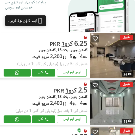
پراپٹیز کو بہتر اور تیزی سے
خریدیں اور بیچیں
ایپ ڈاؤن لوڈ کریں۔
مقبول
6.25 کروڑ
PKR
گلستانِِ جوہر ۔ بلاک 15, گلستانِ جوہر
4
5
2,200 مربع فیٹ
شامل کی:5 دن پہل
(تبدیلی کی گئی:1 دن پہلے)
ایس ایم ایس
کال
36
مقبول
2.5 کروڑ
PKR
گلستانِِ جوہر ۔ بلاک 18, گلستانِ جوہر
4
4
2,400 مربع فیٹ
شامل کی:1 ہفتہ پہل
(تبدیلی کی گئی:1 دن پہلے)
ایس ایم ایس
کال
11
مقبول