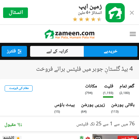
زمین اپپ
انسٹال
انسٹالز +4 ملین
خریدیے
کرایہ کے لیے
فلٹرز
4 بیڈ گلستانِ جوہر میں فلیٹس برائے فروخت
گھر تمام
فلیٹ
مکانات
مقام کی فہرست
)
794
(
)
1,193
(
)
2,180
(
بالائی پورشن
زیریں پورشن
پینٹ ہاؤس
)
15
(
)
64
(
)
113
(
76 میں سے 1 سے 25 تک فلیٹس
مقبول
ٹائیٹینیم
مقبول ترین