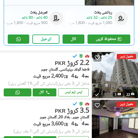
رہائشی پلاٹ
کمرشل پلاٹ
25 لاکھ
-
32 لاکھ
40 لاکھ
-
80 لاکھ
1,080 مربع فیٹ
-
1,800 مربع فیٹ
900 مربع فیٹ
-
1,800 مربع فیٹ
محفوظ کریں
کال
ای میل
مقبول ترین
2.2 کروڑ
PKR
فاطما گولف ریزیڈنسی, گلستانِ جوہر
4
4
2,400 مربع فیٹ
شامل کی:3 ہفتے پہل
(تبدیلی کی گئی:19 گھنٹے پہلے)
ایس ایم ایس
کال
1
22
مقبول ترین
3.5 کروڑ
PKR
گلستانِِ جوہر ۔ بلاک 20, گلستانِ جوہر
4
4
3,600 مربع فیٹ
شامل کی:3 ہفتے پہل
(تبدیلی کی گئی:1 ہفتہ پہلے)