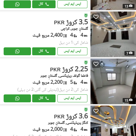
ایس ایم ایس
کال
13
3.5 کروڑ
PKR
گلستانِ جوہر, کراچی
4
4
2,400 مربع فیٹ
شامل کی:1 دن پہل
ایس ایم ایس
کال
7
2.25 کروڑ
PKR
فاطما گولف ریزیڈنسی, گلستانِ جوہر
4
5
2,200 مربع فیٹ
شامل کی:2 دن پہل
(تبدیلی کی گئی:2 دن پہلے)
ایس ایم ایس
کال
15
3.6 کروڑ
PKR
کنگز پریذیڈنسی, گلستانِ جوہر
4
4
2,000 مربع فیٹ