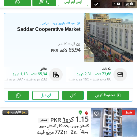
ایس ایم ایس
کال
1
20
عبداللہ ہارون روڈ - کراچی
Saddar Cooperative Market
قیمت کا آغاز
65.94 لاکھ
PKR
دکانات
دفاتر
73.68 لاکھ
-
2.31 کروڑ
65.94 لاکھ
-
1.13 کروڑ
80 مربع فیٹ
-
195 مربع فیٹ
232 مربع فیٹ
-
397 مربع فیٹ
محفوظ کریں
کال
ای میل
ٹائیٹینیم
مقبول
1.15 کروڑ
PKR
قسطیں
گلستانِِ جوہر ۔ بلاک 19, گلستانِ جوہر
4
2
772 مربع فیٹ