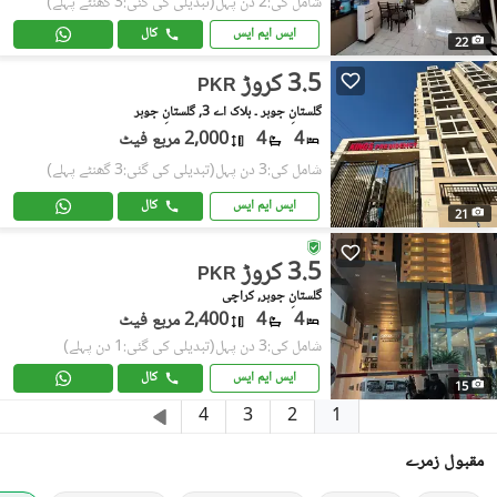
شامل کی:2 دن پہل
(تبدیلی کی گئی:3 گھنٹے پہلے)
ایس ایم ایس
کال
22
3.5 کروڑ
PKR
گلستانِِ جوہر ۔ بلاک اے 3, گلستانِ جوہر
4
4
2,000 مربع فیٹ
شامل کی:3 دن پہل
(تبدیلی کی گئی:3 گھنٹے پہلے)
ایس ایم ایس
کال
21
3.5 کروڑ
PKR
گلستانِ جوہر, کراچی
4
4
2,400 مربع فیٹ
شامل کی:3 دن پہل
(تبدیلی کی گئی:1 دن پہلے)
ایس ایم ایس
کال
15
1
4
3
2
مقبول زمرے