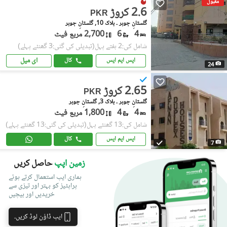
مقبول
2.6 کروڑ
PKR
گلستانِِ جوہر ۔ بلاک 10, گلستانِ جوہر
4
6
2,700 مربع فیٹ
شامل کی:2 ہفتے پہل
(تبدیلی کی گئی:3 گھنٹے پہلے)
ای میل
ایس ایم ایس
کال
24
2.65 کروڑ
PKR
گلستانِِ جوہر ۔ بلاک 3, گلستانِ جوہر
4
4
1,800 مربع فیٹ
شامل کی:13 گھنٹے پہل
(تبدیلی کی گئی:13 گھنٹے پہلے)
ایس ایم ایس
کال
7
زمین اپپ
حاصل کریں
ہماری ایپ استعمال کرتے ہوئے
پراپٹیز کو بہتر اور تیزی سے
خریدیں اور بیچیں
ایپ ڈاؤن لوڈ کریں۔