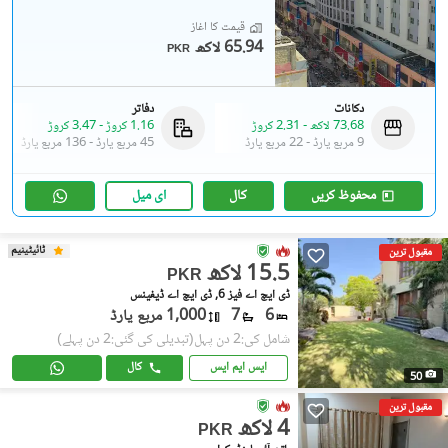
قیمت کا آغاز
65.94 لاکھ
PKR
دکانات
دفاتر
73.68 لاکھ
-
2.31 کروڑ
1.16 کروڑ
-
3.47 کروڑ
9 مربع یارڈ
-
22 مربع یارڈ
45 مربع یارڈ
-
136 مربع یارڈ
محفوظ کریں
کال
ای میل
ٹائیٹینیم
مقبول ترین
15.5 لاکھ
PKR
ڈی ایچ اے فیز 6, ڈی ایچ اے ڈیفینس
6
7
1,000 مربع یارڈ
شامل کی:2 دن پہل
(تبدیلی کی گئی:2 دن پہلے)
ایس ایم ایس
کال
50
مقبول ترین
4 لاکھ
PKR