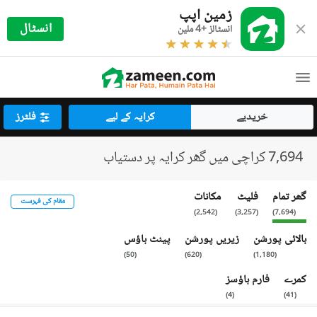
زمین اپپ
انسٹال
انسٹالز +4 ملین
خریدیے
کرایہ کے لیے
فلٹرز
7,694 کراچی میں گھر کرایہ پر دستیاب
گھر تمام
فلیٹ
مکانات
مقام کی فہرست
)
2,542
(
)
3,257
(
)
7,694
(
بالائی پورشن
زیریں پورشن
پینٹ ہاؤس
)
50
(
)
620
(
)
1,180
(
کمرے
فارم ہاؤسز
)
4
(
)
41
(