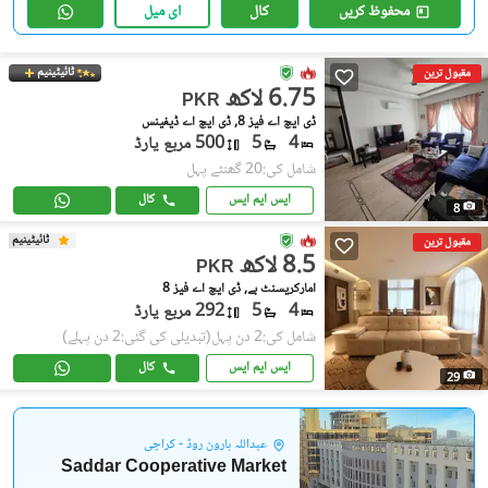
محفوظ کریں
کال
ای میل
ٹائیٹینیم
مقبول ترین
6.75 لاکھ
PKR
ڈی ایچ اے فیز 8, ڈی ایچ اے ڈیفینس
4
5
500 مربع یارڈ
شامل کی:20 گھنٹے پہل
ایس ایم ایس
کال
8
ٹائیٹینیم
مقبول ترین
8.5 لاکھ
PKR
امارکریسنٹ بے, ڈی ایچ اے فیز 8
4
5
292 مربع یارڈ
شامل کی:2 دن پہل
(تبدیلی کی گئی:2 دن پہلے)
ایس ایم ایس
کال
29
عبداللہ ہارون روڈ - کراچی
Saddar Cooperative Market