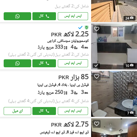
شامل کی:2 گھنٹے پہل
ایس ایم ایس
کال
24
2.25 لاکھ
PKR
کوسموپولیٹن سوسائٹی, کراچی
4
4
333 مربع یارڈ
شامل کی:2 گھنٹے پہل
(تبدیلی کی گئی:2 گھنٹے پہلے)
ایس ایم ایس
کال
10
85 ہزار
PKR
فیڈرل بی ایریا ۔ بلاک 4, فیڈرل بی ایریا
3
3
250 مربع یارڈ
شامل کی:4 گھنٹے پہل
(تبدیلی کی گئی:4 گھنٹے پہلے)
ای میل
ایس ایم ایس
کال
7
2.75 لاکھ
PKR
ڈی ایچ اے فیز 8, ڈی ایچ اے ڈیفینس