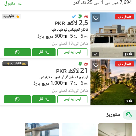
7,694 میں سے 1 سے 25 تک گھر
مقبول
ٹائیٹینیم
مقبول ترین
2.5 لاکھ
PKR
فالکن کمپلیکس نیوملیر, ملیر
5
5
500 مربع یارڈ
شامل کی:19 گھنٹے پہل
ایس ایم ایس
کال
17
ٹائیٹینیم
مقبول ترین
21 لاکھ
PKR
ڈی ایچ اے فیز 8, ڈی ایچ اے ڈیفینس
6
7
1,000 مربع یارڈ
شامل کی:20 گھنٹے پہل
ایس ایم ایس
کال
7
سٹوریز