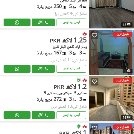
باتھ آئی لینڈ, کراچی
4
5
250 مربع یارڈ
شامل کی:9 گھنٹے پہل
ایس ایم ایس
کال
15
مقبول ترین
1.25 لاکھ
PKR
بہادر آباد, گلشنِ اقبال ٹاؤن
3
3
167 مربع یارڈ
شامل کی:11 گھنٹے پہل
ایس ایم ایس
کال
5
مقبول ترین
1.2 لاکھ
PKR
عسکری 5 ۔ سیکٹر جے, عسکری 5
3
3
272 مربع یارڈ
شامل کی:13 گھنٹے پہل
ایس ایم ایس
کال
18
مقبول ترین
1 لاکھ