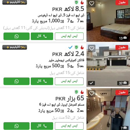
ٹائیٹینیم
مقبول
8.5 لاکھ
PKR
ڈی ایچ اے فیز 5, ڈی ایچ اے ڈیفینس
7
7
1,000 مربع یارڈ
شامل کی:11 گھنٹے پہل
(تبدیلی کی گئی:11 گھنٹے پہلے)
ایس ایم ایس
کال
13
ٹائیٹینیم
مقبول
2.4 لاکھ
PKR
فالکن کمپلیکس نیوملیر, ملیر
5
5
500 مربع یارڈ
شامل کی:15 گھنٹے پہل
ایس ایم ایس
کال
37
مقبول
65 ہزار
PKR
مسلم کمرشل ایریا, ڈی ایچ اے فیز 6
2
2
50 مربع یارڈ
شامل کی:52 منٹ پہل
ایس ایم ایس
کال
7