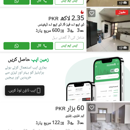
ایس ایم ایس
کال
17
مقبول
2.35 لاکھ
PKR
ڈی ایچ اے فیز 6, ڈی ایچ اے ڈیفینس
3
3
600 مربع یارڈ
شامل کی:7 گھنٹے پہل
ایس ایم ایس
کال
17
زمین اپپ
حاصل کریں
ہماری ایپ استعمال کرتے ہوئے
پراپٹیز کو بہتر اور تیزی سے
خریدیں اور بیچیں
ایپ ڈاؤن لوڈ کریں۔
60 ہزار
PKR
اَپر غزری, غِزری
3
3
122 مربع یارڈ