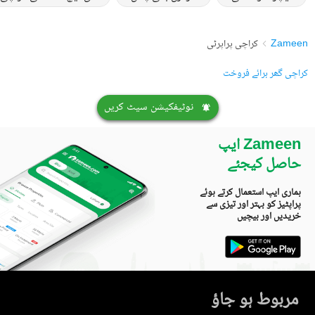
Zameen
کراچی پراپرٹی
کراچی گھر برائے فروخت
نوٹیفکیشن سیٹ کریں
Zameen ایپ
حاصل کیجئے
ہماری ایپ استعمال کرتے ہوئے
پراپٹیز کو بہتر اور تیزی سے
خریدیں اور بیچیں
مربوط ہو جاؤ