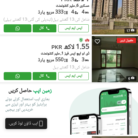
PKR
عسکری 6, ملیر کنٹونمنٹ
4
4
333 مربع یارڈ
شامل کی:13 گھنٹے پہل
(تبدیلی کی گئی:13 گھنٹے پہلے)
ایس ایم ایس
کال
17
مقبول ترین
1.55 لاکھ
PKR
ڈی او ایچ ایس فیز 1, ملیر کنٹونمنٹ
3
3
550 مربع یارڈ
شامل کی:13 گھنٹے پہل
ایس ایم ایس
کال
6
زمین اپپ
حاصل کریں
ہماری ایپ استعمال کرتے ہوئے
پراپٹیز کو بہتر اور تیزی سے
خریدیں اور بیچیں
ایپ ڈاؤن لوڈ کریں۔