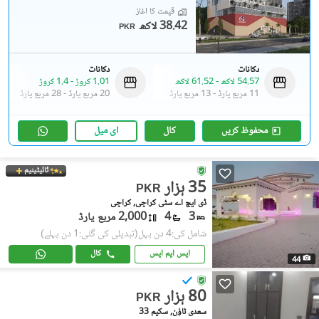
قیمت کا آغاز
38.42 لاکھ
PKR
دکانات
دکانات
54.57 لاکھ
-
61.52 لاکھ
1.01 کروڑ
-
1.4 کروڑ
11 مربع یارڈ
-
13 مربع یارڈ
20 مربع یارڈ
-
28 مربع یارڈ
محفوظ کریں
کال
ای میل
ٹائیٹینیم
35 ہزار
PKR
ڈی ایچ اے سٹی کراچی, کراچی
3
4
2,000 مربع یارڈ
شامل کی:4 دن پہل
(تبدیلی کی گئی:1 دن پہلے)
ایس ایم ایس
کال
44
80 ہزار
PKR
سعدی ٹاؤن, سکیم 33