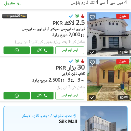
4 میں سے 1 سے 4 تک فارم ہاؤس
مقبول
ٹائیٹینیم
مقبول
2.5 لاکھ
PKR
ڈی ایچ اے اویسِس ۔ سیکٹر 1, ڈی ایچ اے اویسِس
2,000 مربع یارڈ
شامل کی:1 ہفتہ پہل
(تبدیلی کی گئی:1 دن پہلے)
ایس ایم ایس
کال
12
مقبول
30 ہزار
PKR
گداپ ٹاؤن, کراچی
3
3
2,500 مربع یارڈ
شامل کی:2 دن پہل
ایس ایم ایس
کال
50
بحریہ ٹاؤن فیز 7 - بحریہ ٹاؤن راولپنڈی
Silk Mall