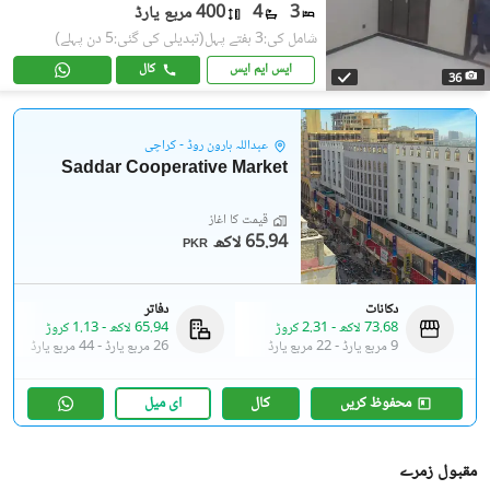
3
4
400 مربع یارڈ
شامل کی:3 ہفتے پہل
(تبدیلی کی گئی:5 دن پہلے)
ایس ایم ایس
کال
36
عبداللہ ہارون روڈ - کراچی
Saddar Cooperative Market
قیمت کا آغاز
65.94 لاکھ
PKR
دکانات
دفاتر
73.68 لاکھ
-
2.31 کروڑ
65.94 لاکھ
-
1.13 کروڑ
9 مربع یارڈ
-
22 مربع یارڈ
26 مربع یارڈ
-
44 مربع یارڈ
محفوظ کریں
کال
ای میل
مقبول زمرے