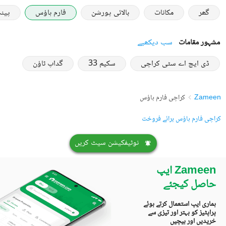
گھر
مکانات
بالائی پورشن
فارم ہاؤس
پین
مشہور مقامات
سب دیکھیے
ڈی ایچ اے سٹی کراچی
سکیم 33
گداپ ٹاؤن
Zameen
کراچی فارم ہاؤس
کراچی فارم ہاؤس برائے فروخت
نوٹیفکیشن سیٹ کریں
Zameen ایپ
حاصل کیجئے
ہماری ایپ استعمال کرتے ہوئے
پراپٹیز کو بہتر اور تیزی سے
خریدیں اور بیچیں