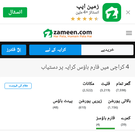
زمین اپپ
انسٹال
انسٹالز +4 ملین
خریدیے
کرایہ کے لیے
فلٹرز
4 کراچی میں فارم ہاؤس کرایہ پر دستیاب
گھر تمام
فلیٹ
مکانات
مقام کی فہرست
)
2,522
(
)
3,219
(
)
7,598
(
بالائی پورشن
زیریں پورشن
پینٹ ہاؤس
)
48
(
)
610
(
)
1,156
(
کمرے
فارم ہاؤسز
)
4
(
)
39
(