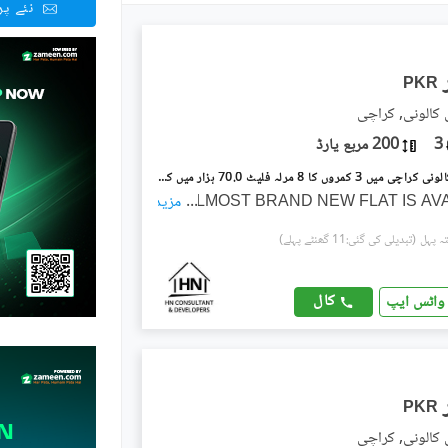
نئے پ
PKR
 کالونی, کراچی
3
200 مربع یارڈ
پی اینڈ ٹی کالونی کراچی میں 3 کمروں کا 8 مرلہ فلیٹ 70.0 ہزار میں کرایہ پر دستیاب ہے۔
...
ALMOST BRAND NEW FLAT IS AV
مزید
(تبدیلی کی گئی:11 گھنٹے پہلے)
کال
واٹس ایپ
PKR
 کالونی, کراچی