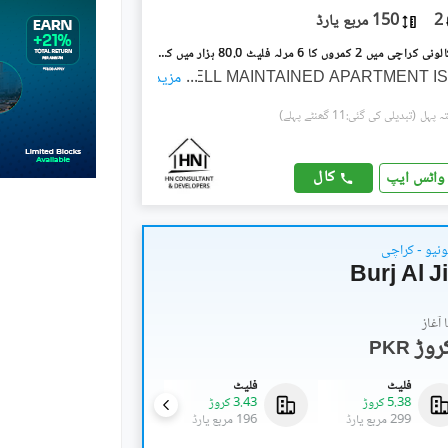
2
150 مربع یارڈ
پی اینڈ ٹی کالونی کراچی میں 2 کمروں کا 6 مرلہ فلیٹ 80.0 ہزار میں کرایہ پر دستیاب ہے۔
...
WELL MAINTAINED APARTMENT IS
مزید
(تبدیلی کی گئی:11 گھنٹے پہلے)
کال
واٹس ایپ
ونیو - کراچی
Burj Al 
آغاز
PKR
فلیٹ
فلیٹ
فلیٹ
5.38 کروڑ
3.43 کروڑ
5.27 کروڑ
299 مربع یارڈ
196 مربع یارڈ
293 مربع یارڈ