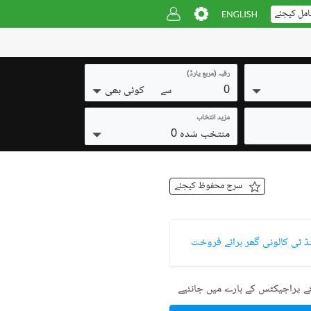
امل کیجئے
رقبہ (مربع یارڈ)
0
کوئی بھی
سے
مزید انتخاب
منتخب شدہ 0
سرچ محفوظ کیجئے
ڈ ٹی کالونی گھر برائے فروخت
ے پراجیکٹس کے بارے میں جانئیے