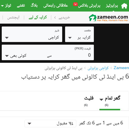
نیا
پراپرٹیز
پراپرٹی بلاکس
علاقائی راہنمائی
بلاگ
نقشے
ٹولز
خریدیے
گھر
کرایہ کے لیے
پلاٹس
ایجنٹس
کمرشل
مقصد
شہر
کرایہ پر
کراچی
قیمت (PKR)
0
کوئی بھی
سے
Zameen
کراچی پراپرٹی
پی اینڈ ٹی کالونی پراپرٹی
6 پی اینڈ ٹی کالونی میں گھر کرایہ پر دستیاب
گھر تمام
فلیٹ
)
6
(
)
6
(
6 میں سے 1 سے 6 تک گھر
مقبول