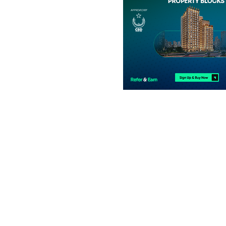
فلیٹ
5.38 کروڑ
299 مربع یارڈ