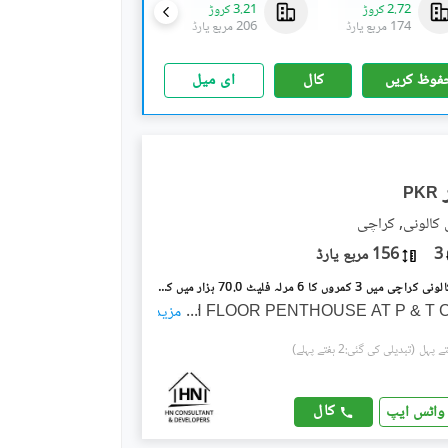
2.72 کروڑ
3.21 کروڑ
3.13 کروڑ
174 مربع یارڈ
206 مربع یارڈ
201 مربع یارڈ
فوظ کریں
کال
ای میل
PKR
 کالونی, کراچی
3
156 مربع یارڈ
پی اینڈ ٹی کالونی کراچی میں 3 کمروں کا 6 مرلہ فلیٹ 70.0 ہزار میں کرایہ پر دستیاب ہے۔
...
4TH FLOOR PENTHOUSE AT P & T
مزید
(تبدیلی کی گئی:2 ہفتے پہلے)
کال
واٹس ایپ