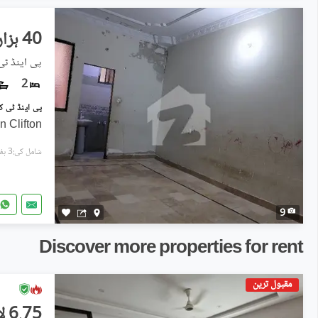
40 ہزار
پی اینڈ ٹی
2
n Clifton
شامل کی:3 ہفتے پہل
9
Discover more properties for rent
مقبول ترین
6.75 لاکھ