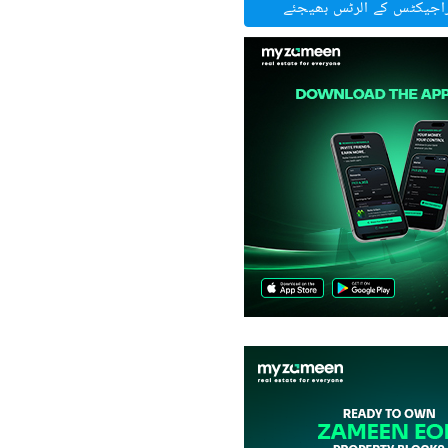
راجیکٹس کے الرٹس بھیجئے