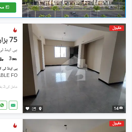
مح
مقبول
75 ہزار
پی اینڈ ٹی
3
ABLE FO
شامل کی:2 ہفتے پہل
14
مقبول