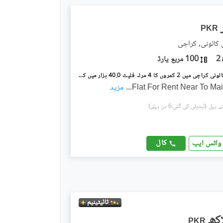
PKR
 کالونی, کراچی
2
100 مربع یارڈ
پی اینڈ ٹی کالونی کراچی میں 2 کمروں کا 4 مرلہ فلیٹ 40.0 ہزار میں کرایہ پر دستیاب ہے۔
Flat For Rent Near To Mai
...
مزید
(تبدیلی کی گئی:6 دن پہلے)
کال
واٹس ایپ
ٹائیٹینیم
PKR