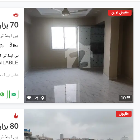
مقبول ترین
70 ہزار
پی اینڈ ٹی
3
AILABLE
شامل کی:1 ہفتہ پہل
10
مقبول
80 ہزار
پی اینڈ ٹی