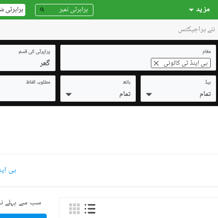
مز ید
پراپرٹی ش
نئے پراجیکٹس
مقام
پراپرٹی کی قسم
گھر
پی اینڈ ٹی کالونی
بیڈ
باتھ
مطلوبہ الفاظ
تمام
تمام
پی این
سب سے پہلے نئ