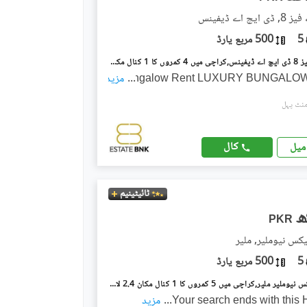
چ اے ڈیفینس
5
500 مربع یارڈ
ڈی ایچ اے فیز 8 ڈی ایچ اے ڈیفینس,کراچی میں 4 کمروں کا 1 کنال مکان 6.75 لاکھ میں کرایہ پر دستیاب ہے۔
...
Bungalow Rent LUXURY BUNGALO
مزید
کال
میل
ٹائیٹینیم
PKR
یکس نیوملیر, ملیر
5
500 مربع یارڈ
فالکن کمپلیکس نیوملیر ملیر,کراچی میں 5 کمروں کا 1 کنال مکان 2.4 لاکھ میں کرایہ پر دستیاب ہے۔
Your search ends with this
...
مزید