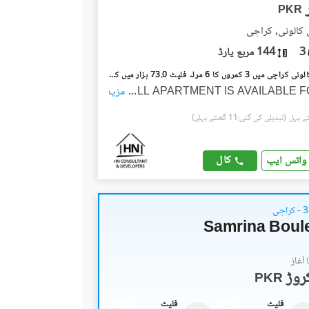
PKR
 کالونی, کراچی
3
144 مربع یارڈ
پی اینڈ ٹی کالونی کراچی میں 3 کمروں کا 6 مرلہ فلیٹ 73.0 ہزار میں کرایہ پر دستیاب ہے۔
...
WELL APARTMENT IS AVAILABLE 
مزید
(تبدیلی کی گئی:11 گھنٹے پہلے)
کال
واٹس ایپ
Samrina Boul
آغاز
PKR
فلیٹ
فلیٹ
فلیٹ