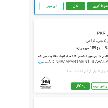
فوظ کریں
کال
ای میل
PKR
 کالونی, کراچی
3
189 مربع یارڈ
پی اینڈ ٹی کالونی کراچی میں 3 کمروں کا 8 مرلہ فلیٹ 75.0 ہزار میں کرایہ پر دستیاب ہے۔
...
BRAND NEW APARTMENT IS AVAIL
مزید
(تبدیلی کی گئی:11 گھنٹے پہلے)
کال
واٹس ایپ