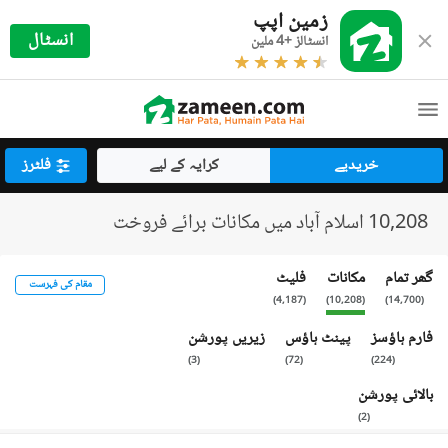
زمین اپپ
انسٹال
انسٹالز +4 ملین
خریدیے
کرایہ کے لیے
فلٹرز
10,208 اسلام آباد میں مکانات برائے فروخت
گھر تمام
مکانات
فلیٹ
مقام کی فہرست
)
4,187
(
)
10,208
(
)
14,700
(
فارم ہاؤسز
پینٹ ہاؤس
زیریں پورشن
)
3
(
)
72
(
)
224
(
بالائی پورشن
)
2
(