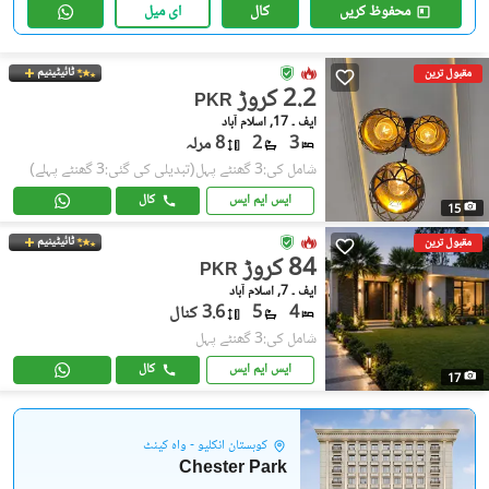
محفوظ کریں
کال
ای میل
ٹائیٹینیم
مقبول ترین
2.2 کروڑ
PKR
ایف ۔ 17, اسلام آباد
3
2
8 مرلہ
شامل کی:3 گھنٹے پہل
(تبدیلی کی گئی:3 گھنٹے پہلے)
ایس ایم ایس
کال
15
ٹائیٹینیم
مقبول ترین
84 کروڑ
PKR
ایف ۔ 7, اسلام آباد
4
5
3.6 کنال
شامل کی:3 گھنٹے پہل
ایس ایم ایس
کال
17
کوہستان انکلیو - واہ کینٹ
Chester Park