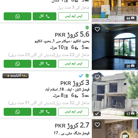
5
6
1 کنال
شامل کی:3 منٹ پہل
ایس ایم ایس
کال
44
5.6 کروڑ
PKR
بحریہ انکلیو - سیکٹر سی 1, بحریہ انکلیو
5
6
10 مرلہ
شامل کی:23 منٹ پہل
(تبدیلی کی گئی:23 منٹ پہلے)
ایس ایم ایس
کال
20
ٹائیٹینیم
3 کروڑ
PKR
فیصل ٹاؤن - ایف ۔ 18, اسلام آباد
5
6
8 مرلہ
شامل کی:32 منٹ پہل
(تبدیلی کی گئی:31 منٹ پہلے)
ایس ایم ایس
کال
17
2.7 کروڑ
PKR
فیصل مارگلہ سٹی, بی ۔ 17