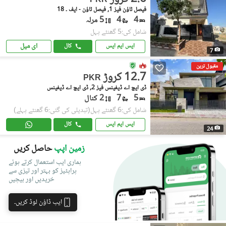
PKR
فیصل ٹاؤن فیز 1, فیصل ٹاؤن - ایف ۔ 18
4
4
5 مرلہ
شامل کی:5 گھنٹے پہل
ای میل
ایس ایم ایس
کال
7
مقبول ترین
12.7 کروڑ
PKR
ڈی ایچ اے ڈیفینس فیز 2, ڈی ایچ اے ڈیفینس
5
7
2 کنال
شامل کی:6 گھنٹے پہل
(تبدیلی کی گئی:6 گھنٹے پہلے)
ایس ایم ایس
کال
24
زمین اپپ
حاصل کریں
ہماری ایپ استعمال کرتے ہوئے
پراپٹیز کو بہتر اور تیزی سے
خریدیں اور بیچیں
ایپ ڈاؤن لوڈ کریں۔