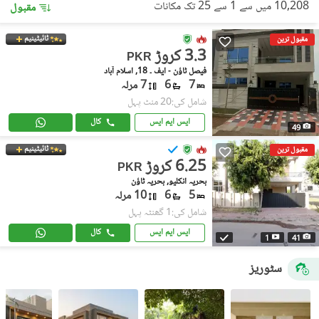
10,208 میں سے 1 سے 25 تک مکانات
مقبول
ٹائیٹینیم
مقبول ترین
3.3 کروڑ
PKR
فیصل ٹاؤن - ایف ۔ 18, اسلام آباد
7
6
7 مرلہ
شامل کی:20 منٹ پہل
ایس ایم ایس
کال
49
ٹائیٹینیم
مقبول ترین
6.25 کروڑ
PKR
بحریہ انکلیو, بحریہ ٹاؤن
5
6
10 مرلہ
شامل کی:1 گھنٹہ پہل
ایس ایم ایس
کال
1
41
سٹوریز