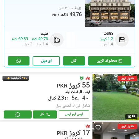
قیمت کا آغاز
49.76 لاکھ
PKR
دکانات
فلیٹ
1.2 کروڑ
49.76 لاکھ
-
69.89 لاکھ
1.4 مرلہ
1.4 مرلہ
-
2 مرلہ
محفوظ کریں
کال
ای میل
ٹائیٹینیم
مقبول ترین
55 کروڑ
PKR
ایف ۔ 6, اسلام آباد
4
5
2.3 کنال
شامل کی:3 گھنٹے پہل
ایس ایم ایس
کال
10
مقبول ترین
17 کروڑ
PKR